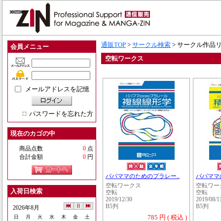
通販TOP
>
サークル検索
> サークル作品
会員メニュー
空転ワークス
メールアドレスを記憶
パスワードを忘れた方
現在のカゴの中
商品点数
0
点
合計金額
0
円
パパママのためのプラレー..
パパママ
空転ワークス
空転ワー
入荷日検索
空転
空転
2019/12/30
2019/08/1
B5判
B5判
2026年8月
785 円 ( 税込 )
日
月
火
水
木
金
土