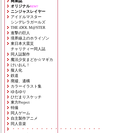
商業誌
オリジナル
NEW!!
ニンジャスレイヤー
アイドルマスター
シンデレラガールズ
THE iDOL M@STER
進撃の巨人
境界線上のホライゾン
東日本大震災
チャリティー同人誌
同人誌製作
魔法少女まどか☆マギカ
けいおん！
擬人化
鉄道
廃墟、遺構
カラーイラスト集
ゆるゆり
ひだまりスケッチ
東方Project
特撮
同人ゲーム
自主製作アニメ
同人音楽
・・・・・・・・・・・・・・・・・・・