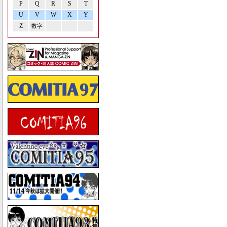
P
Q
R
S
T
U
V
W
X
Y
Z
数字