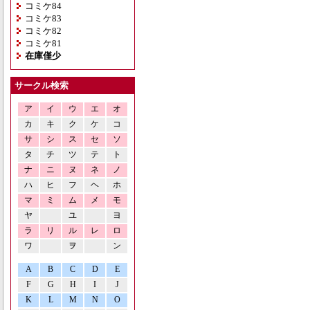
コミケ84
コミケ83
コミケ82
コミケ81
在庫僅少
サークル検索
ア
イ
ウ
エ
オ
カ
キ
ク
ケ
コ
サ
シ
ス
セ
ソ
タ
チ
ツ
テ
ト
ナ
ニ
ヌ
ネ
ノ
ハ
ヒ
フ
ヘ
ホ
マ
ミ
ム
メ
モ
ヤ
ユ
ヨ
ラ
リ
ル
レ
ロ
ワ
ヲ
ン
A
B
C
D
E
F
G
H
I
J
K
L
M
N
O