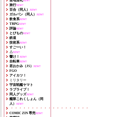
聖地巡礼
NEW!!
旅行
NEW!!
百合（同人）
NEW!!
ガルパン（同人）
NEW!!
飲食系
NEW!!
TRPG
NEW!!
評論
NEW!!
とびもの
NEW!!
鉄道
技術系
NEW!!
すごーい！
△
NEW!!
響け！
NEW!!
自転車
NEW!!
若おかみ（JS）
NEW!!
FGO
アイカツ！
ミリタリー
宇宙戦艦ヤマト
ラブライブ！
同人グッズ
NEW!!
艦隊これくしょん（同
人）
NEW!!
・・・・・・・・・・・・・・・・・・・
COMIC ZIN 専売
NEW!!