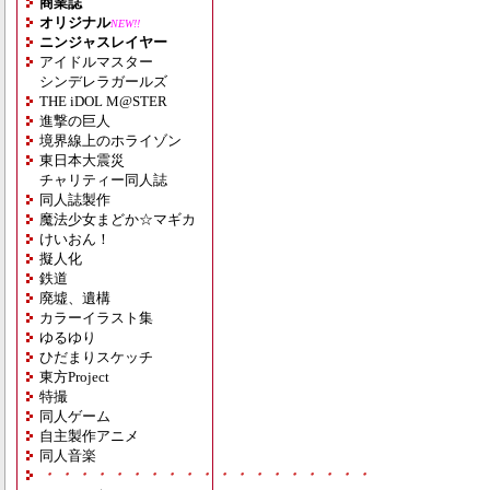
商業誌
オリジナル
NEW!!
ニンジャスレイヤー
アイドルマスター
シンデレラガールズ
THE iDOL M@STER
進撃の巨人
境界線上のホライゾン
東日本大震災
チャリティー同人誌
同人誌製作
魔法少女まどか☆マギカ
けいおん！
擬人化
鉄道
廃墟、遺構
カラーイラスト集
ゆるゆり
ひだまりスケッチ
東方Project
特撮
同人ゲーム
自主製作アニメ
同人音楽
・・・・・・・・・・・・・・・・・・・