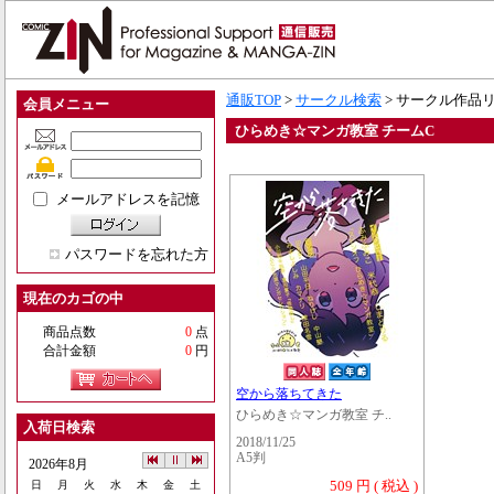
通販TOP
>
サークル検索
> サークル作品
会員メニュー
ひらめき☆マンガ教室 チームC
メールアドレスを記憶
パスワードを忘れた方
現在のカゴの中
商品点数
0
点
合計金額
0
円
空から落ちてきた
ひらめき☆マンガ教室 チ..
入荷日検索
2018/11/25
A5判
2026年8月
509 円 ( 税込 )
日
月
火
水
木
金
土