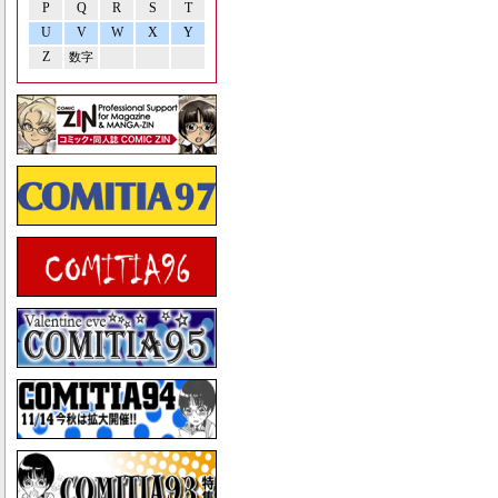
P
Q
R
S
T
U
V
W
X
Y
Z
数字