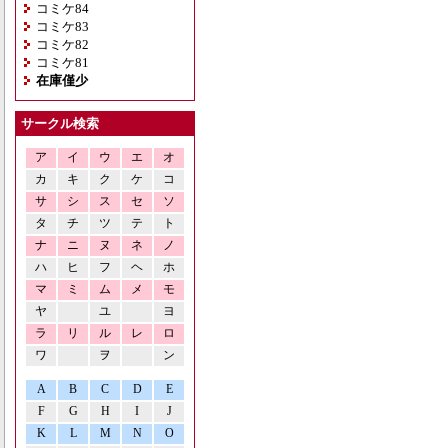
コミケ84
コミケ83
コミケ82
コミケ81
在庫僅少
サークル検索
ア
イ
ウ
エ
オ
カ
キ
ク
ケ
コ
サ
シ
ス
セ
ソ
タ
チ
ツ
テ
ト
ナ
ニ
ヌ
ネ
ノ
ハ
ヒ
フ
ヘ
ホ
マ
ミ
ム
メ
モ
ヤ
ユ
ヨ
ラ
リ
ル
レ
ロ
ワ
ヲ
ン
A
B
C
D
E
F
G
H
I
J
K
L
M
N
O