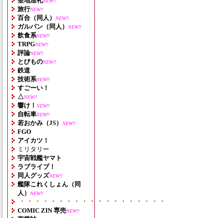
聖地巡礼
NEW!!
旅行
NEW!!
百合（同人）
NEW!!
ガルパン（同人）
NEW!!
飲食系
NEW!!
TRPG
NEW!!
評論
NEW!!
とびもの
NEW!!
鉄道
技術系
NEW!!
すごーい！
△
NEW!!
響け！
NEW!!
自転車
NEW!!
若おかみ（JS）
NEW!!
FGO
アイカツ！
ミリタリー
宇宙戦艦ヤマト
ラブライブ！
同人グッズ
NEW!!
艦隊これくしょん（同
人）
NEW!!
・・・・・・・・・・・・・・・・・・・
COMIC ZIN 専売
NEW!!