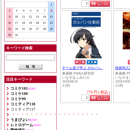
1
2
3
4
5
6
7
8
9
10
11
12
13
14
15
16
17
18
19
20
21
22
23
24
25
26
27
28
29
30
31
キーワード検索
チーム道で学ぶ ガルパン..
技術同人
東葛飾 PM&A研究所
東葛飾 P
いなやまふみたか
いなやま
注目キーワード
2018/08/10
2018/10/0
A5判
A5判
コミケ101
NEW!!
770 円 ( 税込 )
コミケ100
コミケ99
コミティア138
コミティア137
・・・・・・・・・・・・・・・・・・・
うまぴょい
NEW!!
レトロゲーム
NEW!!