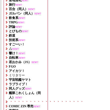
聖地巡礼
NEW!!
旅行
NEW!!
百合（同人）
NEW!!
ガルパン（同人）
NEW!!
飲食系
NEW!!
TRPG
NEW!!
評論
NEW!!
とびもの
NEW!!
鉄道
技術系
NEW!!
すごーい！
△
NEW!!
響け！
NEW!!
自転車
NEW!!
若おかみ（JS）
NEW!!
FGO
アイカツ！
ミリタリー
宇宙戦艦ヤマト
ラブライブ！
同人グッズ
NEW!!
艦隊これくしょん（同
人）
NEW!!
・・・・・・・・・・・・・・・・・・・
COMIC ZIN 専売
NEW!!