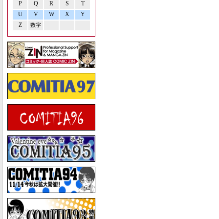
P
Q
R
S
T
U
V
W
X
Y
Z
数字