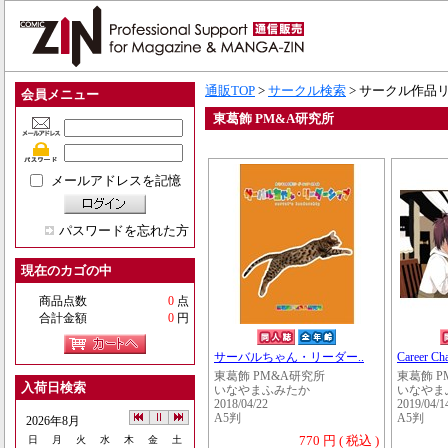
通販TOP
>
サークル検索
> サークル作品
会員メニュー
東葛飾 PM&A研究所
メールアドレスを記憶
パスワードを忘れた方
現在のカゴの中
商品点数
0
点
合計金額
0
円
サーバルちゃん・リーダー..
Career 
東葛飾 PM&A研究所
東葛飾 P
入荷日検索
いなやまふみたか
いなやま
2018/04/22
2019/04/1
A5判
A5判
2026年8月
770 円 ( 税込 )
日
月
火
水
木
金
土