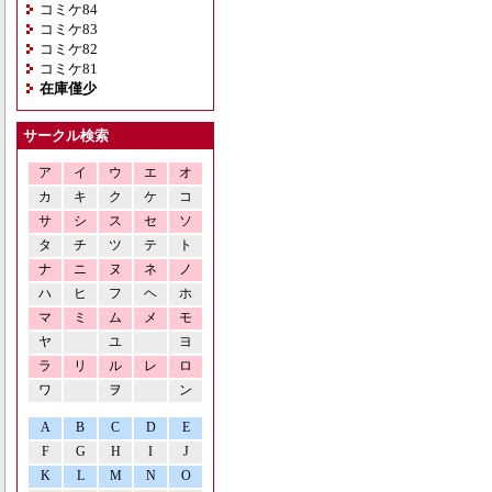
コミケ84
コミケ83
コミケ82
コミケ81
在庫僅少
サークル検索
ア
イ
ウ
エ
オ
カ
キ
ク
ケ
コ
サ
シ
ス
セ
ソ
タ
チ
ツ
テ
ト
ナ
ニ
ヌ
ネ
ノ
ハ
ヒ
フ
ヘ
ホ
マ
ミ
ム
メ
モ
ヤ
ユ
ヨ
ラ
リ
ル
レ
ロ
ワ
ヲ
ン
A
B
C
D
E
F
G
H
I
J
K
L
M
N
O