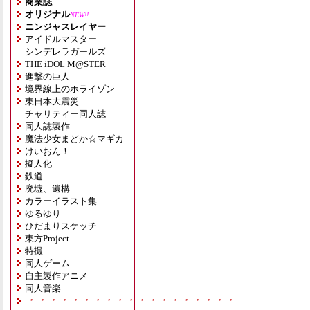
商業誌
オリジナル
NEW!!
ニンジャスレイヤー
アイドルマスター
シンデレラガールズ
THE iDOL M@STER
進撃の巨人
境界線上のホライゾン
東日本大震災
チャリティー同人誌
同人誌製作
魔法少女まどか☆マギカ
けいおん！
擬人化
鉄道
廃墟、遺構
カラーイラスト集
ゆるゆり
ひだまりスケッチ
東方Project
特撮
同人ゲーム
自主製作アニメ
同人音楽
・・・・・・・・・・・・・・・・・・・