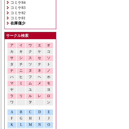
コミケ84
コミケ83
コミケ82
コミケ81
在庫僅少
サークル検索
ア
イ
ウ
エ
オ
カ
キ
ク
ケ
コ
サ
シ
ス
セ
ソ
タ
チ
ツ
テ
ト
ナ
ニ
ヌ
ネ
ノ
ハ
ヒ
フ
ヘ
ホ
マ
ミ
ム
メ
モ
ヤ
ユ
ヨ
ラ
リ
ル
レ
ロ
ワ
ヲ
ン
A
B
C
D
E
F
G
H
I
J
K
L
M
N
O