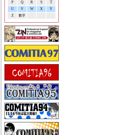
P
Q
R
S
T
U
V
W
X
Y
Z
数字