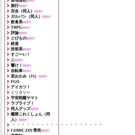
聖地巡礼
NEW!!
旅行
NEW!!
百合（同人）
NEW!!
ガルパン（同人）
NEW!!
飲食系
NEW!!
TRPG
NEW!!
評論
NEW!!
とびもの
NEW!!
鉄道
技術系
NEW!!
すごーい！
△
NEW!!
響け！
NEW!!
自転車
NEW!!
若おかみ（JS）
NEW!!
FGO
アイカツ！
ミリタリー
宇宙戦艦ヤマト
ラブライブ！
同人グッズ
NEW!!
艦隊これくしょん（同
人）
NEW!!
・・・・・・・・・・・・・・・・・・・
COMIC ZIN 専売
NEW!!