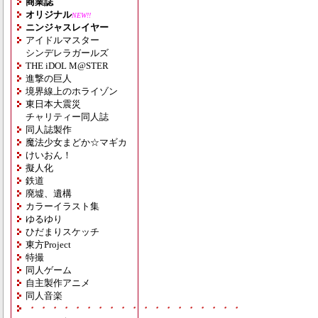
商業誌
オリジナル
NEW!!
ニンジャスレイヤー
アイドルマスター
シンデレラガールズ
THE iDOL M@STER
進撃の巨人
境界線上のホライゾン
東日本大震災
チャリティー同人誌
同人誌製作
魔法少女まどか☆マギカ
けいおん！
擬人化
鉄道
廃墟、遺構
カラーイラスト集
ゆるゆり
ひだまりスケッチ
東方Project
特撮
同人ゲーム
自主製作アニメ
同人音楽
・・・・・・・・・・・・・・・・・・・