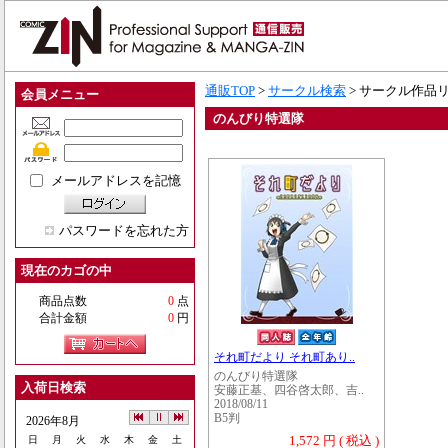
通販TOP
>
サークル検索
> サークル作品
会員メニュー
のんびり特選隊
メールアドレスを記憶
パスワードを忘れた方
現在のカゴの中
商品点数
0
点
合計金額
0
円
それ町だより それ町あり..
のんびり特選隊
入荷日検索
安藤正基、四谷啓太郎、吉..
2018/08/11
B5判
2026年8月
1,572 円 ( 税込 )
日
月
火
水
木
金
土