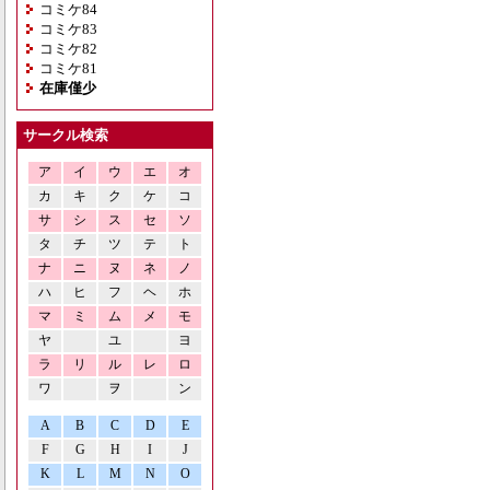
コミケ84
コミケ83
コミケ82
コミケ81
在庫僅少
サークル検索
ア
イ
ウ
エ
オ
カ
キ
ク
ケ
コ
サ
シ
ス
セ
ソ
タ
チ
ツ
テ
ト
ナ
ニ
ヌ
ネ
ノ
ハ
ヒ
フ
ヘ
ホ
マ
ミ
ム
メ
モ
ヤ
ユ
ヨ
ラ
リ
ル
レ
ロ
ワ
ヲ
ン
A
B
C
D
E
F
G
H
I
J
K
L
M
N
O