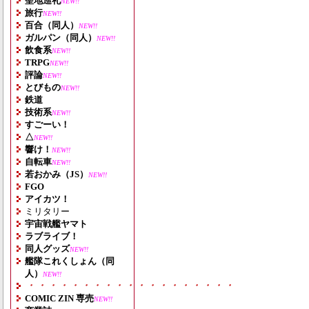
聖地巡礼
NEW!!
旅行
NEW!!
百合（同人）
NEW!!
ガルパン（同人）
NEW!!
飲食系
NEW!!
TRPG
NEW!!
評論
NEW!!
とびもの
NEW!!
鉄道
技術系
NEW!!
すごーい！
△
NEW!!
響け！
NEW!!
自転車
NEW!!
若おかみ（JS）
NEW!!
FGO
アイカツ！
ミリタリー
宇宙戦艦ヤマト
ラブライブ！
同人グッズ
NEW!!
艦隊これくしょん（同
人）
NEW!!
・・・・・・・・・・・・・・・・・・・
COMIC ZIN 専売
NEW!!