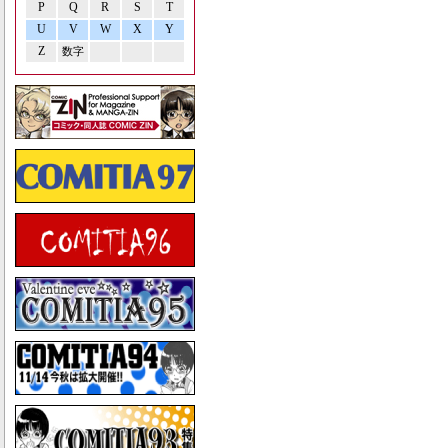
P
Q
R
S
T
U
V
W
X
Y
Z
数字