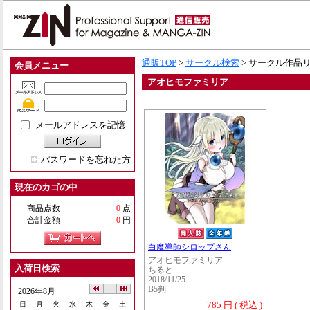
通販TOP
>
サークル検索
> サークル作品
会員メニュー
アオヒモファミリア
メールアドレスを記憶
パスワードを忘れた方
現在のカゴの中
商品点数
0
点
合計金額
0
円
白魔導師シロップさん
アオヒモファミリア
入荷日検索
ちると
2018/11/25
B5判
2026年8月
785 円 ( 税込 )
日
月
火
水
木
金
土