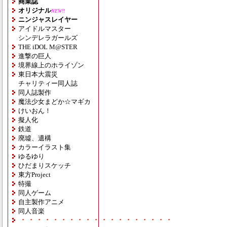
商業誌
オリジナル
NEW!!
ニンジャスレイヤー
アイドルマスター
シンデレラガールズ
THE iDOL M@STER
進撃の巨人
境界線上のホライゾン
東日本大震災
チャリティー同人誌
同人誌製作
魔法少女まどか☆マギカ
けいおん！
擬人化
鉄道
廃墟、遺構
カラーイラスト集
ゆるゆり
ひだまりスケッチ
東方Project
特撮
同人ゲーム
自主製作アニメ
同人音楽
・・・・・・・・・・・・・・・・・・・