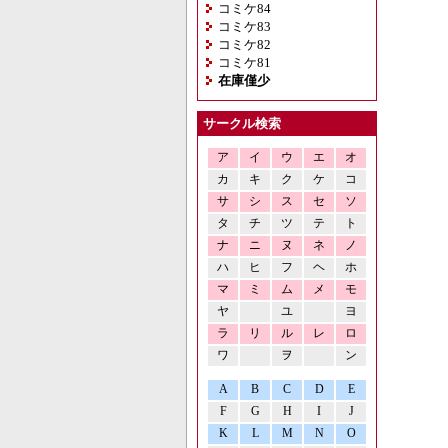
コミケ84
コミケ83
コミケ82
コミケ81
在庫僅少
サークル検索
ア
イ
ウ
エ
オ
カ
キ
ク
ケ
コ
サ
シ
ス
セ
ソ
タ
チ
ツ
テ
ト
ナ
ニ
ヌ
ネ
ノ
ハ
ヒ
フ
ヘ
ホ
マ
ミ
ム
メ
モ
ヤ
ユ
ヨ
ラ
リ
ル
レ
ロ
ワ
ヲ
ン
A
B
C
D
E
F
G
H
I
J
K
L
M
N
O