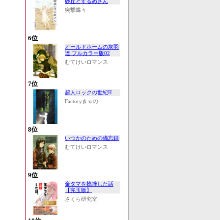
砂丘とするめさん
突撃蝶々
6位
オールドホームの灰羽
達 フルカラー版02
むてけいロマンス
7位
超人ロックの世紀II
Factoryきゃの
8位
いつかのための備忘録
むてけいロマンス
9位
金タマを捻挫した話
【完玉版】
さくら研究室