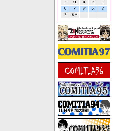
P
Q
R
S
T
U
V
W
X
Y
Z
数字