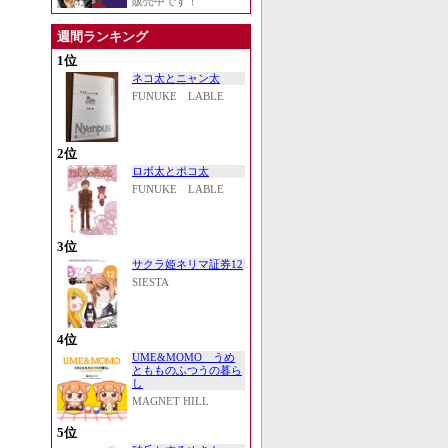
販売中です！
週間ランキング
1位
ネコ太とニャン太
FUNUKE LABLE
2位
ロボ太とポコ太
FUNUKE LABLE
3位
サクラ姫ネリマ証券12
SIESTA
4位
UME&MOMO うめ
ともものふつうの暮ら
し
MAGNET HILL
5位