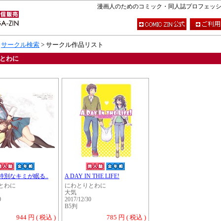
漫画人のためのコミック・同人誌プロフェッショナ
>
サークル検索
> サークル作品リスト
とわに
特別なキミが眠る..
A DAY IN THE LIFE!
とわに
にわとりとわに
大気
0
2017/12/30
B5判
944 円 ( 税込 )
785 円 ( 税込 )