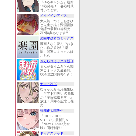
『ゆるキャン△』最新
18巻発売！ 各巻特典
付いてます。
メイドインアビス
大人気、つくしあきひ
と先生が描く深淵冒険
奇譚の最新14巻発売！
ZIN特典あります!!
楽園本誌＆コミックス
漫画人なら読んでおき
たい作品多数!「楽
園」関連コミックスは
こちら
きららコミックス新刊
まんがタイムきらら関
連コミックス最新刊、
COMICZIN特典付き！
ヤマト2199
むらかわみちお先生版
「ヤマト2199」の画集
が『宇宙戦艦ヤマト』
放送50周年を記念し発
売！
得能正太郎先生
『IDOL×IDOL
STORY!』最新刊＆
『NEW GAME!完全
版』同時刊行！
ドッグスレッド