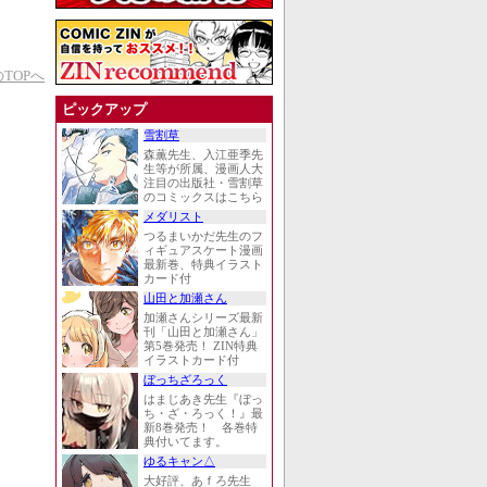
TOPへ
ピックアップ
雪割草
森薫先生、入江亜季先
生等が所属、漫画人大
注目の出版社・雪割草
のコミックスはこちら
メダリスト
つるまいかだ先生のフ
ィギュアスケート漫画
最新巻、特典イラスト
カード付
山田と加瀬さん
加瀬さんシリーズ最新
刊「山田と加瀬さん」
第5巻発売！ ZIN特典
イラストカード付
ぼっちざろっく
はまじあき先生『ぼっ
ち・ざ・ろっく！』最
新8巻発売！ 各巻特
典付いてます。
ゆるキャン△
大好評、あｆろ先生