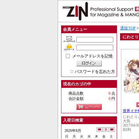
通販TOP
会員メニュー
にわとり
メールアドレスを記憶
パスワードを忘れた方
現在のカゴの中
商品点数
0
点
合計金額
0
円
世界イチ
にわとり
入荷日検索
大気
2017/04/3
B5判
2026年8月
日
月
火
水
木
金
土