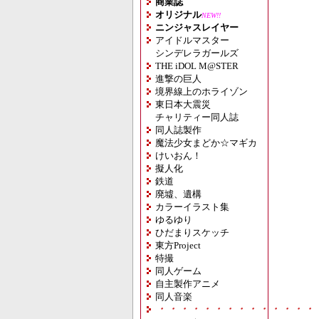
商業誌
オリジナル
NEW!!
ニンジャスレイヤー
アイドルマスター
シンデレラガールズ
THE iDOL M@STER
進撃の巨人
境界線上のホライゾン
東日本大震災
チャリティー同人誌
同人誌製作
魔法少女まどか☆マギカ
けいおん！
擬人化
鉄道
廃墟、遺構
カラーイラスト集
ゆるゆり
ひだまりスケッチ
東方Project
特撮
同人ゲーム
自主製作アニメ
同人音楽
・・・・・・・・・・・・・・