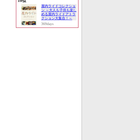
10位
屋内ライドコレクショ
ン ～大人も子供も楽し
める屋内ライドアトラ
クション大集合！～
369days