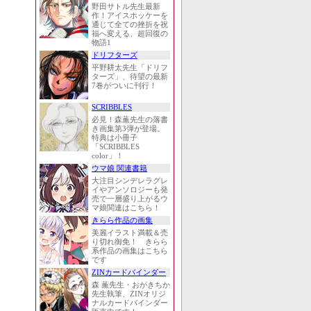
野田サトル先生最新
作！アイスホッケーを
通じて全ての挫折を祝
福へ変える、超回復の
物語1
ドリフターズ
平野耕太先生「ドリフ
ターズ」、待望の最新
7巻がついに刊行！
SCRIBBLES
必見！森薫先生の落書
き画集第3弾が登場。
特典は小冊子
「SCRIBBLES
color」！
ウマ娘 関連書籍
大注目シンデレラグレ
イやアンソロジーも発
売で一層盛り上がるウ
マ娘関連はこちら！
きらら作品の画集
美麗イラスト満載＆売
り切れ御免！ きらら
系作品の画集はこちら
です
ZINカードバインダー
森 薫先生・おがきちか
先生執筆、ZINオリジ
ナルカードバインダー