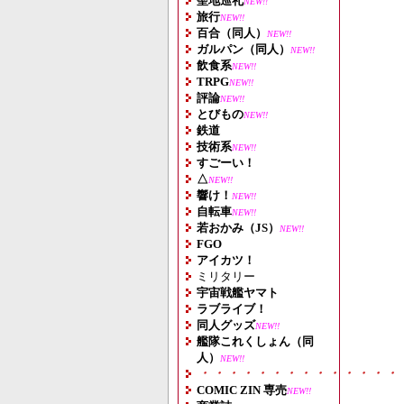
聖地巡礼
NEW!!
旅行
NEW!!
百合（同人）
NEW!!
ガルパン（同人）
NEW!!
飲食系
NEW!!
TRPG
NEW!!
評論
NEW!!
とびもの
NEW!!
鉄道
技術系
NEW!!
すごーい！
△
NEW!!
響け！
NEW!!
自転車
NEW!!
若おかみ（JS）
NEW!!
FGO
アイカツ！
ミリタリー
宇宙戦艦ヤマト
ラブライブ！
同人グッズ
NEW!!
艦隊これくしょん（同
人）
NEW!!
・・・・・・・・・・・・・・
COMIC ZIN 専売
NEW!!