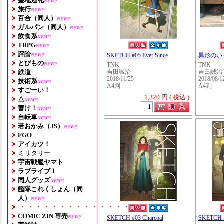
聖地巡礼
NEW!!
旅行
NEW!!
百合（同人）
NEW!!
ガルパン（同人）
NEW!!
飲食系
NEW!!
TRPG
NEW!!
評論
NEW!!
SKETCH #05 Ever Since
異形のい
とびもの
NEW!!
TNK
TNK
鉄道
吉田誠治
吉田誠治
2018/11/25
2018/08/1
技術系
NEW!!
A4判
A4判
すごーい！
1,320 円 ( 税込 )
△
NEW!!
響け！
NEW!!
自転車
NEW!!
若おかみ（JS）
NEW!!
FGO
アイカツ！
ミリタリー
宇宙戦艦ヤマト
ラブライブ！
同人グッズ
NEW!!
艦隊これくしょん（同
人）
NEW!!
・・・・・・・・・・・・・・・・・・・
COMIC ZIN 専売
NEW!!
SKETCH #03 Charcoal
SKETCH #