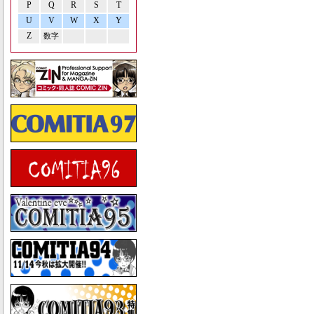
P
Q
R
S
T
U
V
W
X
Y
Z
数字