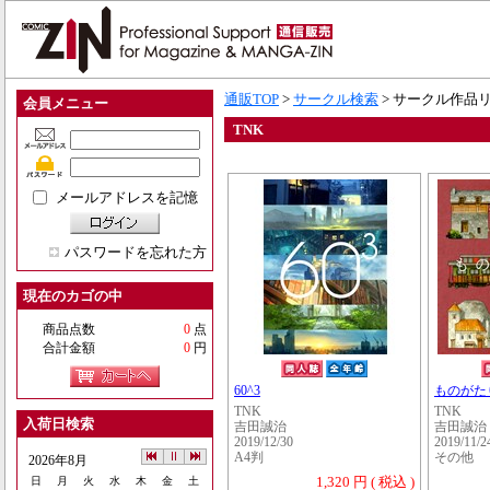
通販TOP
>
サークル検索
> サークル作品
会員メニュー
TNK
メールアドレスを記憶
パスワードを忘れた方
現在のカゴの中
商品点数
0
点
合計金額
0
円
60^3
ものがたり
TNK
TNK
入荷日検索
吉田誠治
吉田誠治
2019/12/30
2019/11/2
A4判
その他
2026年8月
1,320 円 ( 税込 )
日
月
火
水
木
金
土