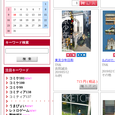
1
2
3
4
5
6
7
8
9
10
11
12
13
14
15
16
17
18
19
20
21
22
23
24
25
26
27
28
29
30
31
キーワード検索
東京少年日和
ものがた
TNK
TNK
吉田誠治
注目キーワード
2019/02/1
2019/05/12
その他
A4判
コミケ101
NEW!!
715 円 ( 税込 )
コミケ100
コミケ99
コミティア138
コミティア137
・・・・・・・・・・・・・・・・・・・
うまぴょい
NEW!!
レトロゲーム
NEW!!