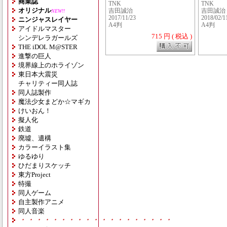
商業誌
TNK
TNK
オリジナル
吉田誠治
吉田誠治
NEW!!
2017/11/23
2018/02/1
ニンジャスレイヤー
A4判
A4判
アイドルマスター
715 円 ( 税込 )
シンデレラガールズ
THE iDOL M@STER
進撃の巨人
境界線上のホライゾン
東日本大震災
チャリティー同人誌
同人誌製作
魔法少女まどか☆マギカ
けいおん！
擬人化
鉄道
廃墟、遺構
カラーイラスト集
ゆるゆり
ひだまりスケッチ
東方Project
特撮
同人ゲーム
自主製作アニメ
同人音楽
・・・・・・・・・・・・・・・・・・・