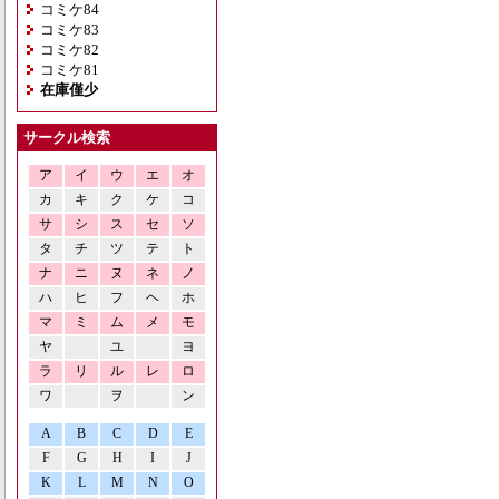
コミケ84
コミケ83
コミケ82
コミケ81
在庫僅少
サークル検索
ア
イ
ウ
エ
オ
カ
キ
ク
ケ
コ
サ
シ
ス
セ
ソ
タ
チ
ツ
テ
ト
ナ
ニ
ヌ
ネ
ノ
ハ
ヒ
フ
ヘ
ホ
マ
ミ
ム
メ
モ
ヤ
ユ
ヨ
ラ
リ
ル
レ
ロ
ワ
ヲ
ン
A
B
C
D
E
F
G
H
I
J
K
L
M
N
O