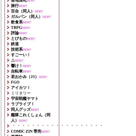
聖地巡礼
NEW!!
旅行
NEW!!
百合（同人）
NEW!!
ガルパン（同人）
NEW!!
飲食系
NEW!!
TRPG
NEW!!
評論
NEW!!
とびもの
NEW!!
鉄道
技術系
NEW!!
すごーい！
△
NEW!!
響け！
NEW!!
自転車
NEW!!
若おかみ（JS）
NEW!!
FGO
アイカツ！
ミリタリー
宇宙戦艦ヤマト
ラブライブ！
同人グッズ
NEW!!
艦隊これくしょん（同
人）
NEW!!
・・・・・・・・・・・・・・・・・・・
COMIC ZIN 専売
NEW!!