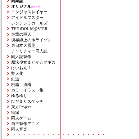
商業誌
オリジナル
NEW!!
ニンジャスレイヤー
アイドルマスター
シンデレラガールズ
THE iDOL M@STER
進撃の巨人
境界線上のホライゾン
東日本大震災
チャリティー同人誌
同人誌製作
魔法少女まどか☆マギカ
けいおん！
擬人化
鉄道
廃墟、遺構
カラーイラスト集
ゆるゆり
ひだまりスケッチ
東方Project
特撮
同人ゲーム
自主製作アニメ
同人音楽
・・・・・・・・・・・・・・・・・・・