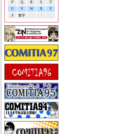
P
Q
R
S
T
U
V
W
X
Y
Z
数字