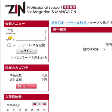
通販TOP
>
サークル検索
> サークル作品
会員メニュー
暗中模索
該当
メールアドレスを記憶
他の検索キーワード
パスワードを忘れた方
現在のカゴの中
商品点数
0
点
合計金額
0
円
入荷日検索
2026年8月
日
月
火
水
木
金
土