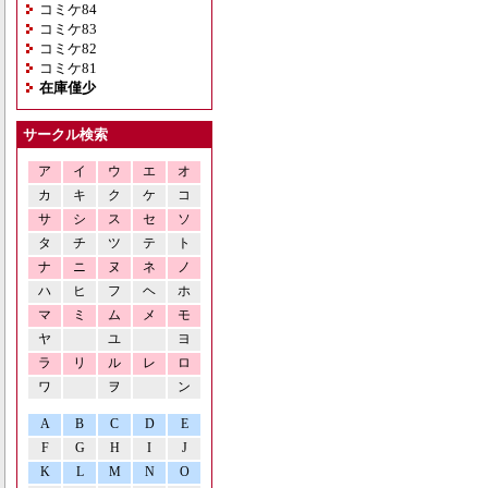
コミケ84
コミケ83
コミケ82
コミケ81
在庫僅少
サークル検索
ア
イ
ウ
エ
オ
カ
キ
ク
ケ
コ
サ
シ
ス
セ
ソ
タ
チ
ツ
テ
ト
ナ
ニ
ヌ
ネ
ノ
ハ
ヒ
フ
ヘ
ホ
マ
ミ
ム
メ
モ
ヤ
ユ
ヨ
ラ
リ
ル
レ
ロ
ワ
ヲ
ン
A
B
C
D
E
F
G
H
I
J
K
L
M
N
O