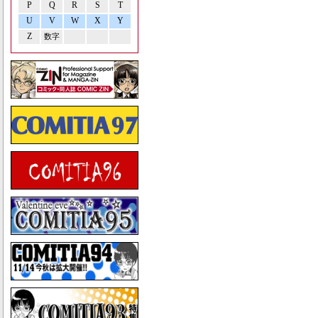
P
Q
R
S
T
U
V
W
X
Y
Z
数字