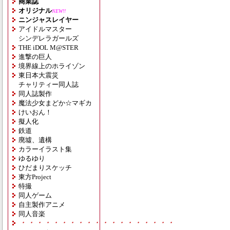
商業誌
オリジナル
NEW!!
ニンジャスレイヤー
アイドルマスター
シンデレラガールズ
THE iDOL M@STER
進撃の巨人
境界線上のホライゾン
東日本大震災
チャリティー同人誌
同人誌製作
魔法少女まどか☆マギカ
けいおん！
擬人化
鉄道
廃墟、遺構
カラーイラスト集
ゆるゆり
ひだまりスケッチ
東方Project
特撮
同人ゲーム
自主製作アニメ
同人音楽
・・・・・・・・・・・・・・・・・・・