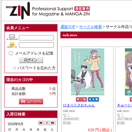
通販TOP
>
サークル検索
> サークル作品
会員メニュー
nak.moo
メールアドレスを記憶
パスワードを忘れた方
現在のカゴの中
商品点数
0
点
合計金額
0
円
ひまりとさわちゃん
きゅーと
nak.moo
nak.moo
入荷日検索
なこ
なこ
2018/05/05
2017/08/2
B5判
B5判
2026年8月
628 円 ( 税込 )
日
月
火
水
木
金
土