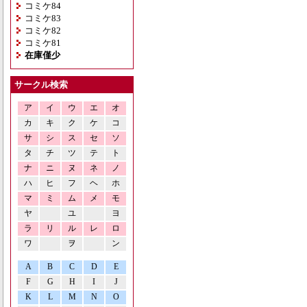
コミケ84
コミケ83
コミケ82
コミケ81
在庫僅少
サークル検索
ア
イ
ウ
エ
オ
カ
キ
ク
ケ
コ
サ
シ
ス
セ
ソ
タ
チ
ツ
テ
ト
ナ
ニ
ヌ
ネ
ノ
ハ
ヒ
フ
ヘ
ホ
マ
ミ
ム
メ
モ
ヤ
ユ
ヨ
ラ
リ
ル
レ
ロ
ワ
ヲ
ン
A
B
C
D
E
F
G
H
I
J
K
L
M
N
O