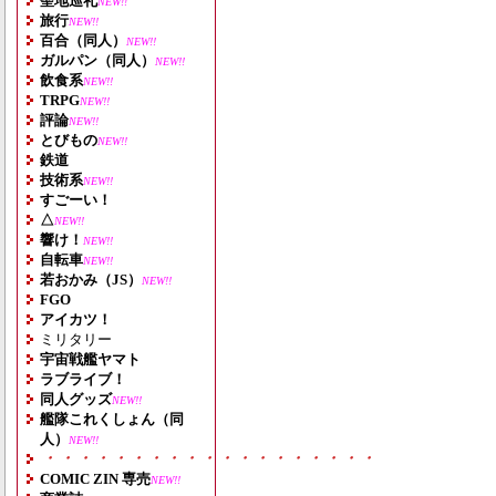
聖地巡礼
NEW!!
旅行
NEW!!
百合（同人）
NEW!!
ガルパン（同人）
NEW!!
飲食系
NEW!!
TRPG
NEW!!
評論
NEW!!
とびもの
NEW!!
鉄道
技術系
NEW!!
すごーい！
△
NEW!!
響け！
NEW!!
自転車
NEW!!
若おかみ（JS）
NEW!!
FGO
アイカツ！
ミリタリー
宇宙戦艦ヤマト
ラブライブ！
同人グッズ
NEW!!
艦隊これくしょん（同
人）
NEW!!
・・・・・・・・・・・・・・・・・・・
COMIC ZIN 専売
NEW!!