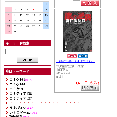
1
2
3
4
5
6
7
8
9
10
11
12
13
14
15
16
17
18
19
20
21
22
23
24
25
26
27
28
29
30
31
キーワード検索
『龍の逆襲 新任侠沈没』..
中央部播堂会出版部
山口正人
注目キーワード
2017/05/26
B5判
コミケ101
NEW!!
1,650 円 ( 税込 )
コミケ100
コミケ99
コミティア138
コミティア137
・・・・・・・・・・・・・・・・・・・
うまぴょい
NEW!!
レトロゲーム
NEW!!