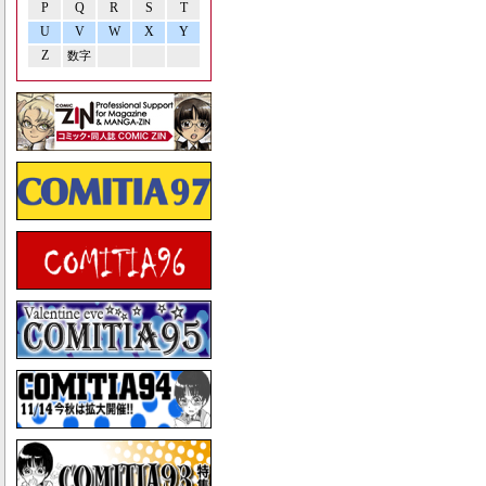
P
Q
R
S
T
U
V
W
X
Y
Z
数字