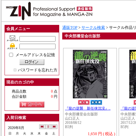
通販TOP
>
サークル検索
> サークル作品
会員メニュー
中央部播堂会出版部
メールアドレスを記憶
パスワードを忘れた方
現在のカゴの中
商品点数
0
点
合計金額
0
円
『龍の逆襲 新任侠沈没』..
『龍の逆
中央部播堂会出版部
中央部播
入荷日検索
山口正人
山口正人
2018/08/12
2017/12/2
B5判
B5判
2026年8月
1,650 円 ( 税込 )
日
月
火
水
木
金
土