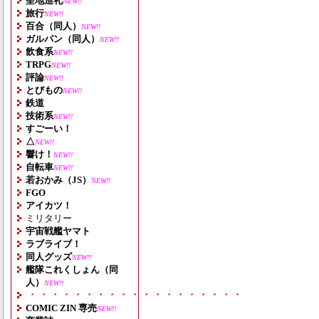
聖地巡礼
NEW!!
旅行
NEW!!
百合（同人）
NEW!!
ガルパン（同人）
NEW!!
飲食系
NEW!!
TRPG
NEW!!
評論
NEW!!
とびもの
NEW!!
鉄道
技術系
NEW!!
すごーい！
△
NEW!!
響け！
NEW!!
自転車
NEW!!
若おかみ（JS）
NEW!!
FGO
アイカツ！
ミリタリー
宇宙戦艦ヤマト
ラブライブ！
同人グッズ
NEW!!
艦隊これくしょん（同
人）
NEW!!
・・・・・・・・・・・・・・・・・・・
COMIC ZIN 専売
NEW!!