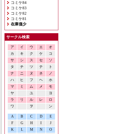
コミケ84
コミケ83
コミケ82
コミケ81
在庫僅少
サークル検索
ア
イ
ウ
エ
オ
カ
キ
ク
ケ
コ
サ
シ
ス
セ
ソ
タ
チ
ツ
テ
ト
ナ
ニ
ヌ
ネ
ノ
ハ
ヒ
フ
ヘ
ホ
マ
ミ
ム
メ
モ
ヤ
ユ
ヨ
ラ
リ
ル
レ
ロ
ワ
ヲ
ン
A
B
C
D
E
F
G
H
I
J
K
L
M
N
O