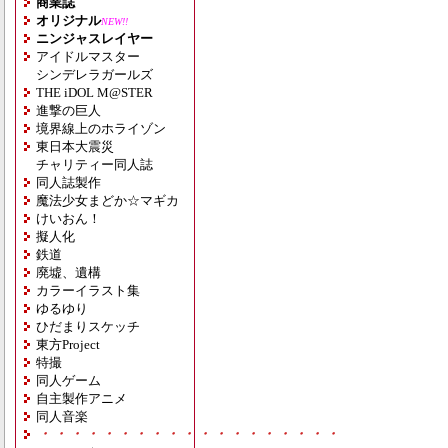
商業誌
オリジナル
NEW!!
ニンジャスレイヤー
アイドルマスター
シンデレラガールズ
THE iDOL M@STER
進撃の巨人
境界線上のホライゾン
東日本大震災
チャリティー同人誌
同人誌製作
魔法少女まどか☆マギカ
けいおん！
擬人化
鉄道
廃墟、遺構
カラーイラスト集
ゆるゆり
ひだまりスケッチ
東方Project
特撮
同人ゲーム
自主製作アニメ
同人音楽
・・・・・・・・・・・・・・・・・・・