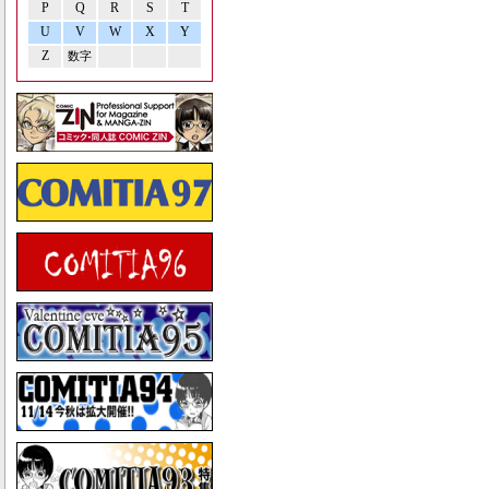
P
Q
R
S
T
U
V
W
X
Y
Z
数字