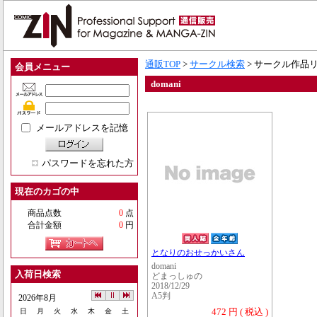
通販TOP
>
サークル検索
> サークル作品
会員メニュー
domani
メールアドレスを記憶
パスワードを忘れた方
現在のカゴの中
商品点数
0
点
合計金額
0
円
となりのおせっかいさん
domani
入荷日検索
どまっしゅの
2018/12/29
A5判
2026年8月
472 円 ( 税込 )
日
月
火
水
木
金
土