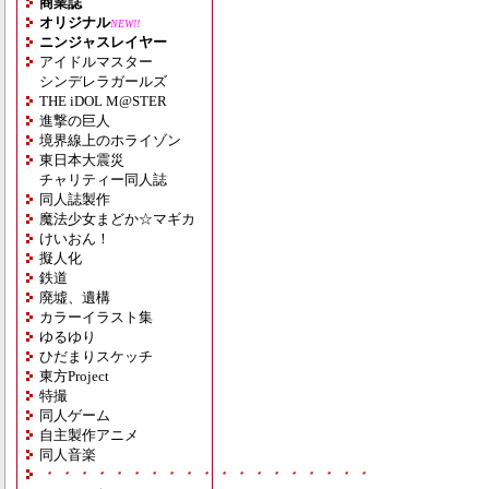
商業誌
オリジナル
NEW!!
ニンジャスレイヤー
アイドルマスター
シンデレラガールズ
THE iDOL M@STER
進撃の巨人
境界線上のホライゾン
東日本大震災
チャリティー同人誌
同人誌製作
魔法少女まどか☆マギカ
けいおん！
擬人化
鉄道
廃墟、遺構
カラーイラスト集
ゆるゆり
ひだまりスケッチ
東方Project
特撮
同人ゲーム
自主製作アニメ
同人音楽
・・・・・・・・・・・・・・・・・・・