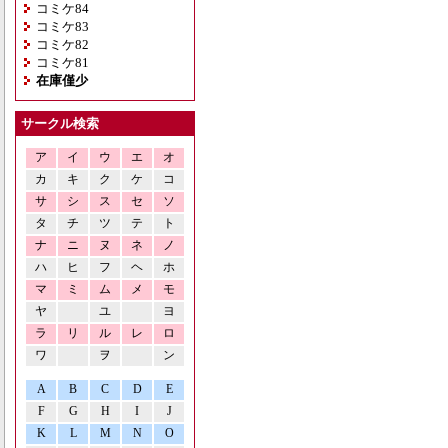
コミケ84
コミケ83
コミケ82
コミケ81
在庫僅少
サークル検索
ア
イ
ウ
エ
オ
カ
キ
ク
ケ
コ
サ
シ
ス
セ
ソ
タ
チ
ツ
テ
ト
ナ
ニ
ヌ
ネ
ノ
ハ
ヒ
フ
ヘ
ホ
マ
ミ
ム
メ
モ
ヤ
ユ
ヨ
ラ
リ
ル
レ
ロ
ワ
ヲ
ン
A
B
C
D
E
F
G
H
I
J
K
L
M
N
O