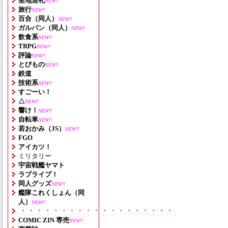
聖地巡礼
NEW!!
旅行
NEW!!
百合（同人）
NEW!!
ガルパン（同人）
NEW!!
飲食系
NEW!!
TRPG
NEW!!
評論
NEW!!
とびもの
NEW!!
鉄道
技術系
NEW!!
すごーい！
△
NEW!!
響け！
NEW!!
自転車
NEW!!
若おかみ（JS）
NEW!!
FGO
アイカツ！
ミリタリー
宇宙戦艦ヤマト
ラブライブ！
同人グッズ
NEW!!
艦隊これくしょん（同
人）
NEW!!
・・・・・・・・・・・・・・・・・・・
COMIC ZIN 専売
NEW!!