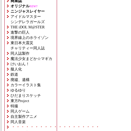
商業誌
オリジナル
NEW!!
ニンジャスレイヤー
アイドルマスター
シンデレラガールズ
THE iDOL M@STER
進撃の巨人
境界線上のホライゾン
東日本大震災
チャリティー同人誌
同人誌製作
魔法少女まどか☆マギカ
けいおん！
擬人化
鉄道
廃墟、遺構
カラーイラスト集
ゆるゆり
ひだまりスケッチ
東方Project
特撮
同人ゲーム
自主製作アニメ
同人音楽
・・・・・・・・・・・・・・・・・・・