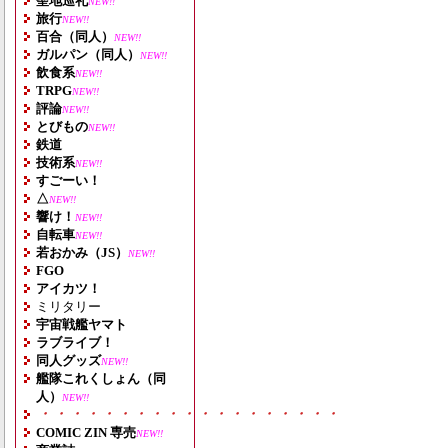
聖地巡礼
NEW!!
旅行
NEW!!
百合（同人）
NEW!!
ガルパン（同人）
NEW!!
飲食系
NEW!!
TRPG
NEW!!
評論
NEW!!
とびもの
NEW!!
鉄道
技術系
NEW!!
すごーい！
△
NEW!!
響け！
NEW!!
自転車
NEW!!
若おかみ（JS）
NEW!!
FGO
アイカツ！
ミリタリー
宇宙戦艦ヤマト
ラブライブ！
同人グッズ
NEW!!
艦隊これくしょん（同
人）
NEW!!
・・・・・・・・・・・・・・・・・・・
COMIC ZIN 専売
NEW!!