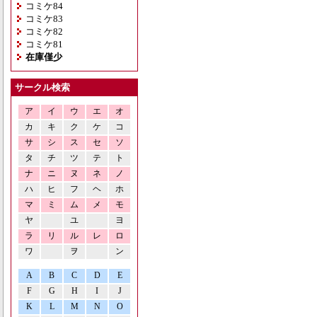
コミケ84
コミケ83
コミケ82
コミケ81
在庫僅少
サークル検索
ア
イ
ウ
エ
オ
カ
キ
ク
ケ
コ
サ
シ
ス
セ
ソ
タ
チ
ツ
テ
ト
ナ
ニ
ヌ
ネ
ノ
ハ
ヒ
フ
ヘ
ホ
マ
ミ
ム
メ
モ
ヤ
ユ
ヨ
ラ
リ
ル
レ
ロ
ワ
ヲ
ン
A
B
C
D
E
F
G
H
I
J
K
L
M
N
O