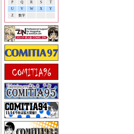
P
Q
R
S
T
U
V
W
X
Y
Z
数字