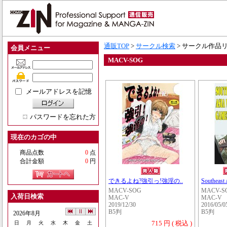
通販TOP
>
サークル検索
> サークル作品
会員メニュー
MACV-SOG
メールアドレスを記憶
パスワードを忘れた方
現在のカゴの中
商品点数
0
点
合計金額
0
円
できるよね?強引っ!強淫の..
Southeast
MACV-SOG
MACV-S
入荷日検索
MAC-V
MAC-V
2019/12/30
2016/05/0
B5判
B5判
2026年8月
715 円 ( 税込 )
日
月
火
水
木
金
土