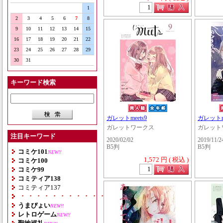
1
2
3
4
5
6
7
8
9
10
11
12
13
14
15
16
17
18
19
20
21
22
23
24
25
26
27
28
29
30
31
キーワード検索
ガレットmeets9
ガレットno
ガレットワークス
ガレット
注目キーワード
2020/02/02
2019/11/2
B5判
B5判
コミケ101
NEW!!
1,572 円 ( 税込 )
コミケ100
コミケ99
コミティア138
コミティア137
・・・・・・・・・・・・・・・・・・・
うまぴょい
NEW!!
レトロゲーム
NEW!!