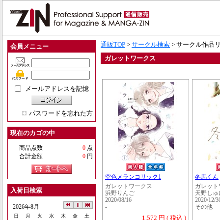
通販TOP
>
サークル検索
> サークル作品
会員メニュー
ガレットワークス
メールアドレスを記憶
パスワードを忘れた方
現在のカゴの中
商品点数
0
点
合計金額
0
円
空色メランコリック1
冬馬くん
ガレットワークス
ガレット
入荷日検索
浜野りんご
天野しゅ
2020/08/16
2020/12/3
2026年8月
-
その他
日
月
火
水
木
金
土
1,572 円 ( 税込 )