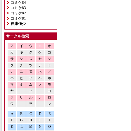
コミケ84
コミケ83
コミケ82
コミケ81
在庫僅少
サークル検索
ア
イ
ウ
エ
オ
カ
キ
ク
ケ
コ
サ
シ
ス
セ
ソ
タ
チ
ツ
テ
ト
ナ
ニ
ヌ
ネ
ノ
ハ
ヒ
フ
ヘ
ホ
マ
ミ
ム
メ
モ
ヤ
ユ
ヨ
ラ
リ
ル
レ
ロ
ワ
ヲ
ン
A
B
C
D
E
F
G
H
I
J
K
L
M
N
O