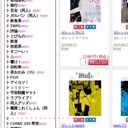
聖地巡礼
NEW!!
旅行
NEW!!
百合（同人）
NEW!!
ガルパン（同人）
NEW!!
飲食系
NEW!!
TRPG
NEW!!
評論
NEW!!
ガレット No.11
ガレットme
とびもの
NEW!!
ガレットワークス
ガレット
鉄道
2019/08/25
2019/06/2
技術系
NEW!!
B5判
B5判
すごーい！
2,546 円 ( 税込 )
△
NEW!!
響け！
NEW!!
自転車
NEW!!
若おかみ（JS）
NEW!!
FGO
アイカツ！
ミリタリー
宇宙戦艦ヤマト
ラブライブ！
同人グッズ
NEW!!
艦隊これくしょん（同
人）
NEW!!
・・・・・・・・・・・・・・・・・・・
COMIC ZIN 専売
NEW!!
ガレットmeets4
meets 3.5