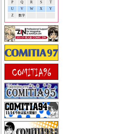
P
Q
R
S
T
U
V
W
X
Y
Z
数字