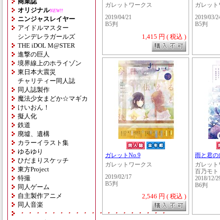
商業誌
ガレットワークス
ガレット
オリジナル
NEW!!
2019/04/21
2019/03/2
ニンジャスレイヤー
B5判
B5判
アイドルマスター
シンデレラガールズ
1,415 円 ( 税込 )
THE iDOL M@STER
進撃の巨人
境界線上のホライゾン
東日本大震災
チャリティー同人誌
同人誌製作
魔法少女まどか☆マギカ
けいおん！
擬人化
鉄道
廃墟、遺構
カラーイラスト集
ゆるゆり
ガレットNo.9
雨と君の
ひだまりスケッチ
ガレットワークス
ガレット
東方Project
百乃モト
2019/02/17
特撮
2018/12/2
B5判
B6判
同人ゲーム
自主製作アニメ
2,546 円 ( 税込 )
同人音楽
・・・・・・・・・・・・・・・・・・・