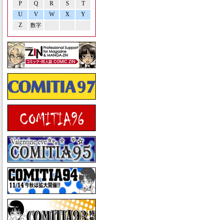
P
Q
R
S
T
U
V
W
X
Y
Z
数字