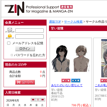
通販TOP
>
サークル検索
> サークル作品
会員メニュー
甘い追憶
メールアドレスを記憶
パスワードを忘れた方
現在のカゴの中
商品点数
0
点
合計金額
0
円
あなたのいない世なんて
これが私た
甘い追憶
甘い追憶
入荷日検索
春結千晶
2017/08/1
2018/11/25
B5判
B5判
2026年8月
706 円 ( 税込 )
日
月
火
水
木
金
土