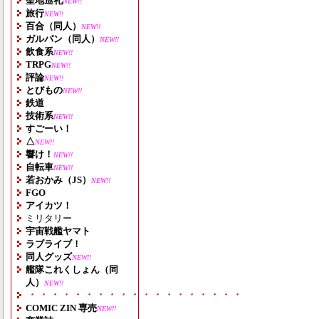
聖地巡礼
NEW!!
旅行
NEW!!
百合（同人）
NEW!!
ガルパン（同人）
NEW!!
飲食系
NEW!!
TRPG
NEW!!
評論
NEW!!
とびもの
NEW!!
鉄道
技術系
NEW!!
すごーい！
△
NEW!!
響け！
NEW!!
自転車
NEW!!
若おかみ（JS）
NEW!!
FGO
アイカツ！
ミリタリー
宇宙戦艦ヤマト
ラブライブ！
同人グッズ
NEW!!
艦隊これくしょん（同
人）
NEW!!
・・・・・・・・・・・・・・・・・・・
COMIC ZIN 専売
NEW!!