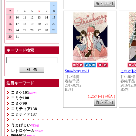
1
2
3
4
5
6
7
8
9
10
11
12
13
14
15
16
17
18
19
20
21
22
23
24
25
26
27
28
29
30
31
キーワード検索
Strawberry vol.1
これが私
甘い追憶
甘い追憶
春結千晶
春結千晶
注目キーワード
2017/02/12
2016/12/3
B5判
B5判
コミケ101
NEW!!
1,257 円 ( 税込 )
コミケ100
コミケ99
コミティア138
コミティア137
・・・・・・・・・・・・・・・・・・・
うまぴょい
NEW!!
レトロゲーム
NEW!!