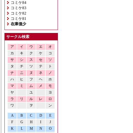
コミケ84
コミケ83
コミケ82
コミケ81
在庫僅少
サークル検索
ア
イ
ウ
エ
オ
カ
キ
ク
ケ
コ
サ
シ
ス
セ
ソ
タ
チ
ツ
テ
ト
ナ
ニ
ヌ
ネ
ノ
ハ
ヒ
フ
ヘ
ホ
マ
ミ
ム
メ
モ
ヤ
ユ
ヨ
ラ
リ
ル
レ
ロ
ワ
ヲ
ン
A
B
C
D
E
F
G
H
I
J
K
L
M
N
O