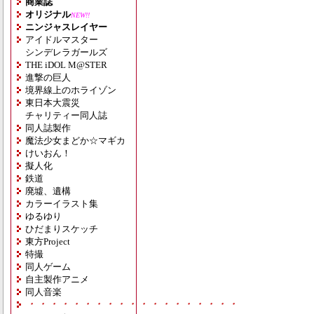
商業誌
オリジナル
NEW!!
ニンジャスレイヤー
アイドルマスター
シンデレラガールズ
THE iDOL M@STER
進撃の巨人
境界線上のホライゾン
東日本大震災
チャリティー同人誌
同人誌製作
魔法少女まどか☆マギカ
けいおん！
擬人化
鉄道
廃墟、遺構
カラーイラスト集
ゆるゆり
ひだまりスケッチ
東方Project
特撮
同人ゲーム
自主製作アニメ
同人音楽
・・・・・・・・・・・・・・・・・・・