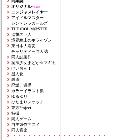
商業誌
オリジナル
NEW!!
ニンジャスレイヤー
アイドルマスター
シンデレラガールズ
THE iDOL M@STER
進撃の巨人
境界線上のホライゾン
東日本大震災
チャリティー同人誌
同人誌製作
魔法少女まどか☆マギカ
けいおん！
擬人化
鉄道
廃墟、遺構
カラーイラスト集
ゆるゆり
ひだまりスケッチ
東方Project
特撮
同人ゲーム
自主製作アニメ
同人音楽
・・・・・・・・・・・・・・・・・・・