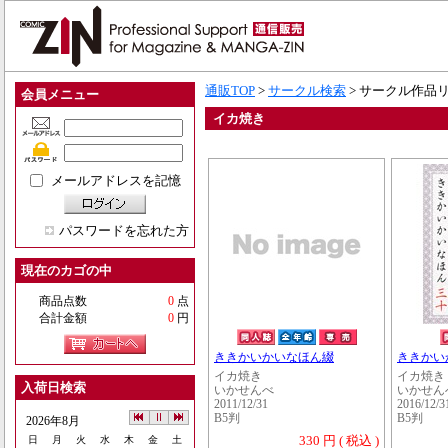
通販TOP
>
サークル検索
> サークル作品
会員メニュー
イカ焼き
メールアドレスを記憶
パスワードを忘れた方
現在のカゴの中
商品点数
0
点
合計金額
0
円
ききかいかいなほん綴
ききかい
イカ焼き
イカ焼き
入荷日検索
いかせんべ
いかせん
2011/12/31
2016/12/3
B5判
B5判
2026年8月
330 円 ( 税込 )
日
月
火
水
木
金
土