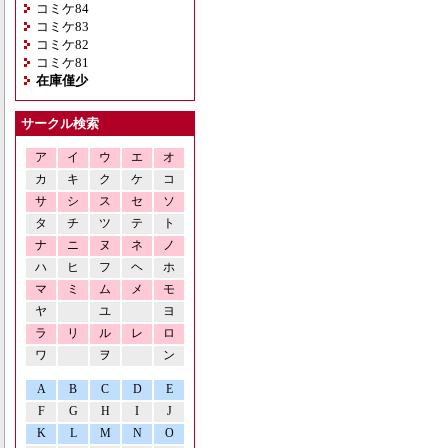
コミケ84
コミケ83
コミケ82
コミケ81
在庫僅少
サークル検索
ア
イ
ウ
エ
オ
カ
キ
ク
ケ
コ
サ
シ
ス
セ
ソ
タ
チ
ツ
テ
ト
ナ
ニ
ヌ
ネ
ノ
ハ
ヒ
フ
ヘ
ホ
マ
ミ
ム
メ
モ
ヤ
ユ
ヨ
ラ
リ
ル
レ
ロ
ワ
ヲ
ン
A
B
C
D
E
F
G
H
I
J
K
L
M
N
O