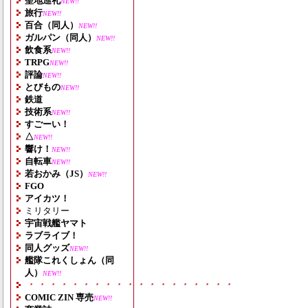
聖地巡礼
NEW!!
旅行
NEW!!
百合（同人）
NEW!!
ガルパン（同人）
NEW!!
飲食系
NEW!!
TRPG
NEW!!
評論
NEW!!
とびもの
NEW!!
鉄道
技術系
NEW!!
すごーい！
△
NEW!!
響け！
NEW!!
自転車
NEW!!
若おかみ（JS）
NEW!!
FGO
アイカツ！
ミリタリー
宇宙戦艦ヤマト
ラブライブ！
同人グッズ
NEW!!
艦隊これくしょん（同
人）
NEW!!
・・・・・・・・・・・・・・・・・・・
COMIC ZIN 専売
NEW!!