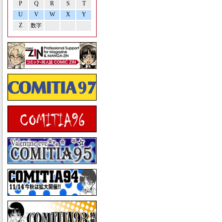
P
Q
R
S
T
U
V
W
X
Y
Z
数字