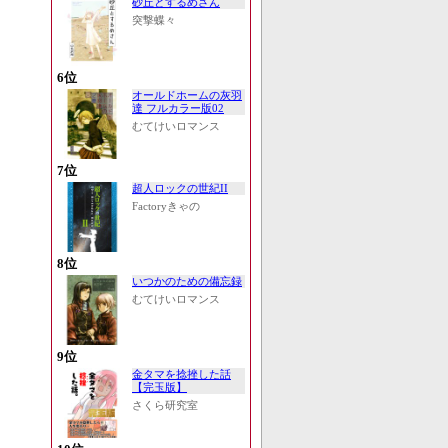
砂丘とするめさん
突撃蝶々
6位
オールドホームの灰羽
達 フルカラー版02
むてけいロマンス
7位
超人ロックの世紀II
Factoryきゃの
8位
いつかのための備忘録
むてけいロマンス
9位
金タマを捻挫した話
【完玉版】
さくら研究室