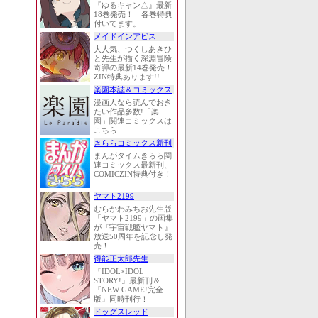
『ゆるキャン△』最新
18巻発売！ 各巻特典
付いてます。
メイドインアビス
大人気、つくしあきひ
と先生が描く深淵冒険
奇譚の最新14巻発売！
ZIN特典あります!!
楽園本誌＆コミックス
漫画人なら読んでおき
たい作品多数!「楽
園」関連コミックスは
こちら
きららコミックス新刊
まんがタイムきらら関
連コミックス最新刊、
COMICZIN特典付き！
ヤマト2199
むらかわみちお先生版
「ヤマト2199」の画集
が『宇宙戦艦ヤマト』
放送50周年を記念し発
売！
得能正太郎先生
『IDOL×IDOL
STORY!』最新刊＆
『NEW GAME!完全
版』同時刊行！
ドッグスレッド