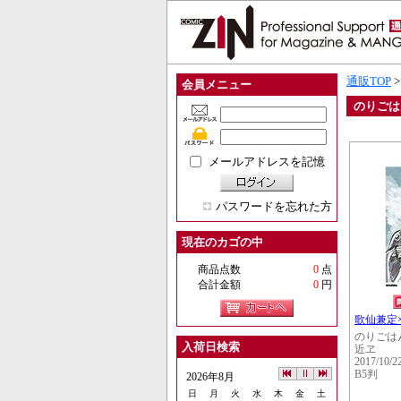
通販TOP
会員メニュー
のりごは
メールアドレスを記憶
パスワードを忘れた方
現在のカゴの中
商品点数
0
点
合計金額
0
円
歌仙兼定×
のりごは
入荷日検索
近ヱ
2017/10/2
B5判
2026年8月
日
月
火
水
木
金
土