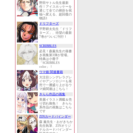
野田サトル先生最新
作！アイスホッケーを
通じて全ての挫折を祝
福へ変える、超回復の
物語1
ドリフターズ
平野耕太先生「ドリフ
ターズ」、待望の最新
7巻がついに刊行！
SCRIBBLES
必見！森薫先生の落書
き画集第3弾が登場。
特典は小冊子
「SCRIBBLES
color」！
ウマ娘 関連書籍
大注目シンデレラグレ
イやアンソロジーも発
売で一層盛り上がるウ
マ娘関連はこちら！
きらら作品の画集
美麗イラスト満載＆売
り切れ御免！ きらら
系作品の画集はこちら
です
ZINカードバインダー
森 薫先生・おがきちか
先生執筆、ZINオリジ
ナルカードバインダー