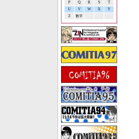
P
Q
R
S
T
U
V
W
X
Y
Z
数字