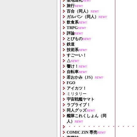
聖地巡礼
NEW!!
旅行
NEW!!
百合（同人）
NEW!!
ガルパン（同人）
NEW!!
飲食系
NEW!!
TRPG
NEW!!
評論
NEW!!
とびもの
NEW!!
鉄道
技術系
NEW!!
すごーい！
△
NEW!!
響け！
NEW!!
自転車
NEW!!
若おかみ（JS）
NEW!!
FGO
アイカツ！
ミリタリー
宇宙戦艦ヤマト
ラブライブ！
同人グッズ
NEW!!
艦隊これくしょん（同
人）
NEW!!
・・・・・・・・・・・・・・
COMIC ZIN 専売
NEW!!