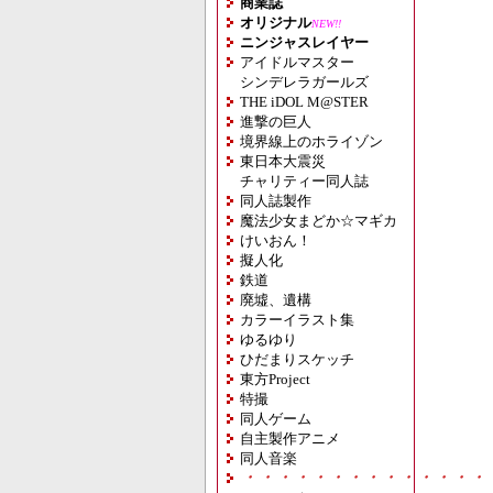
商業誌
オリジナル
NEW!!
ニンジャスレイヤー
アイドルマスター
シンデレラガールズ
THE iDOL M@STER
進撃の巨人
境界線上のホライゾン
東日本大震災
チャリティー同人誌
同人誌製作
魔法少女まどか☆マギカ
けいおん！
擬人化
鉄道
廃墟、遺構
カラーイラスト集
ゆるゆり
ひだまりスケッチ
東方Project
特撮
同人ゲーム
自主製作アニメ
同人音楽
・・・・・・・・・・・・・・