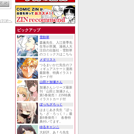
TOPへ
ピックアップ
雪割草
森薫先生、入江亜季先
生等が所属、漫画人大
注目の出版社・雪割草
のコミックスはこちら
メダリスト
つるまいかだ先生のフ
ィギュアスケート漫画
最新巻、特典イラスト
カード付
山田と加瀬さん
加瀬さんシリーズ最新
刊「山田と加瀬さん」
第5巻発売！ ZIN特典
イラストカード付
ぼっちざろっく
はまじあき先生『ぼっ
ち・ざ・ろっく！』最
新8巻発売！ 各巻特
典付いてます。
ゆるキャン△
大好評、あｆろ先生