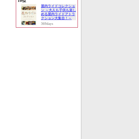
10位
屋内ライドコレクショ
ン ～大人も子供も楽し
める屋内ライドアトラ
クション大集合！～
369days