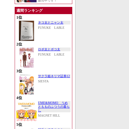
販売中です！
週間ランキング
1位
ネコ太とニャン太
FUNUKE LABLE
2位
ロボ太とポコ太
FUNUKE LABLE
3位
サクラ姫ネリマ証券12
SIESTA
4位
UME&MOMO うめ
ともものふつうの暮ら
し
MAGNET HILL
5位