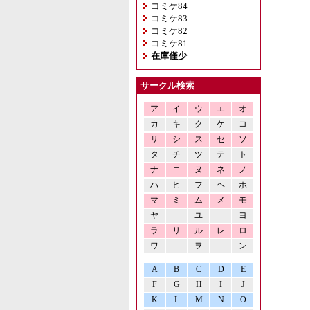
コミケ84
コミケ83
コミケ82
コミケ81
在庫僅少
サークル検索
ア
イ
ウ
エ
オ
カ
キ
ク
ケ
コ
サ
シ
ス
セ
ソ
タ
チ
ツ
テ
ト
ナ
ニ
ヌ
ネ
ノ
ハ
ヒ
フ
ヘ
ホ
マ
ミ
ム
メ
モ
ヤ
ユ
ヨ
ラ
リ
ル
レ
ロ
ワ
ヲ
ン
A
B
C
D
E
F
G
H
I
J
K
L
M
N
O