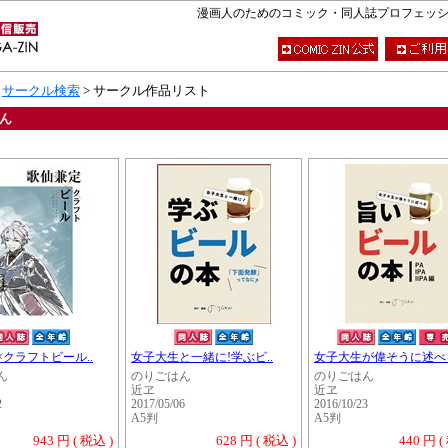
漫画人のためのコミック・同人誌プロフェッショナ
>
サークル検索
> サークル作品リスト
ん
クラフトビール..
女子大生と一緒に!学ぶビ..
女子大生が偉そうに述べる
ん
のりごはん
のりごはん
近ヱ
近ヱ
2
2017/05/06
2016/10/23
A5判
A5判
943 円 ( 税込 )
628 円 ( 税込 )
440 円 (