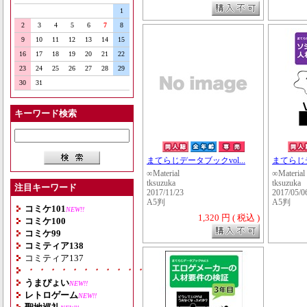
1
2
3
4
5
6
7
8
9
10
11
12
13
14
15
16
17
18
19
20
21
22
23
24
25
26
27
28
29
30
31
キーワード検索
まてらじデータブックvol...
まてらじデ
∞Material
∞Material
tksuzuka
tksuzuka
注目キーワード
2017/11/23
2017/05/0
A5判
A5判
コミケ101
NEW!!
1,320 円 ( 税込 )
コミケ100
コミケ99
コミティア138
コミティア137
・・・・・・・・・・・・・・・・・・・
うまぴょい
NEW!!
レトロゲーム
NEW!!