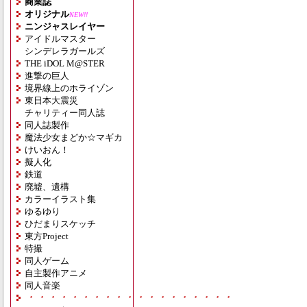
商業誌
オリジナル
NEW!!
ニンジャスレイヤー
アイドルマスター
シンデレラガールズ
THE iDOL M@STER
進撃の巨人
境界線上のホライゾン
東日本大震災
チャリティー同人誌
同人誌製作
魔法少女まどか☆マギカ
けいおん！
擬人化
鉄道
廃墟、遺構
カラーイラスト集
ゆるゆり
ひだまりスケッチ
東方Project
特撮
同人ゲーム
自主製作アニメ
同人音楽
・・・・・・・・・・・・・・・・・・・