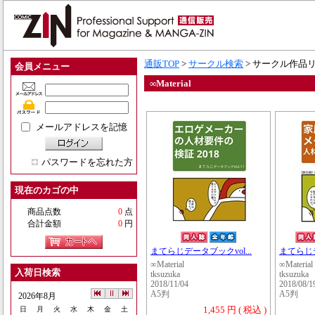
通販TOP
>
サークル検索
> サークル作品
会員メニュー
∞Material
メールアドレスを記憶
パスワードを忘れた方
現在のカゴの中
商品点数
0
点
合計金額
0
円
まてらじデータブックvol...
まてらじデ
∞Material
∞Material
入荷日検索
tksuzuka
tksuzuka
2018/11/04
2018/08/1
A5判
A5判
2026年8月
1,455 円 ( 税込 )
日
月
火
水
木
金
土