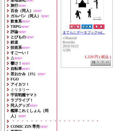
聖地巡礼
NEW!!
旅行
NEW!!
百合（同人）
NEW!!
ガルパン（同人）
NEW!!
飲食系
NEW!!
TRPG
NEW!!
評論
NEW!!
まてらじデータブックvol...
とびもの
NEW!!
∞Material
鉄道
tksuzuka
2016/10/23
技術系
NEW!!
A5判
すごーい！
1,320 円 ( 税込 )
△
NEW!!
響け！
NEW!!
自転車
NEW!!
若おかみ（JS）
NEW!!
FGO
アイカツ！
ミリタリー
宇宙戦艦ヤマト
ラブライブ！
同人グッズ
NEW!!
艦隊これくしょん（同
人）
NEW!!
・・・・・・・・・・・・・・・・・・・
COMIC ZIN 専売
NEW!!