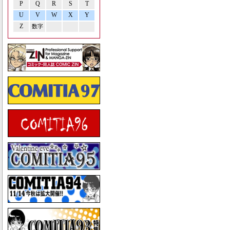
P
Q
R
S
T
U
V
W
X
Y
Z
数字