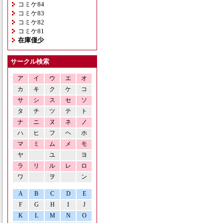
コミケ84
コミケ83
コミケ82
コミケ81
在庫僅少
サークル検索
ア
イ
ウ
エ
オ
カ
キ
ク
ケ
コ
サ
シ
ス
セ
ソ
タ
チ
ツ
テ
ト
ナ
ニ
ヌ
ネ
ノ
ハ
ヒ
フ
ヘ
ホ
マ
ミ
ム
メ
モ
ヤ
ユ
ヨ
ラ
リ
ル
レ
ロ
ワ
ヲ
ン
A
B
C
D
E
F
G
H
I
J
K
L
M
N
O