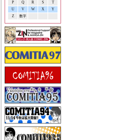
P
Q
R
S
T
U
V
W
X
Y
Z
数字