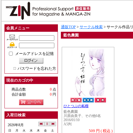
通販TOP
>
サークル検索
> サークル作品
会員メニュー
藍色農園
メールアドレスを記憶
パスワードを忘れた方
現在のカゴの中
商品点数
0
点
合計金額
0
円
ひとつぶの柘榴
藍色農園
入荷日検索
川原由美子、その他6名
2016/01/10
A5判
2026年8月
509 円 ( 税込 )
日
月
火
水
木
金
土