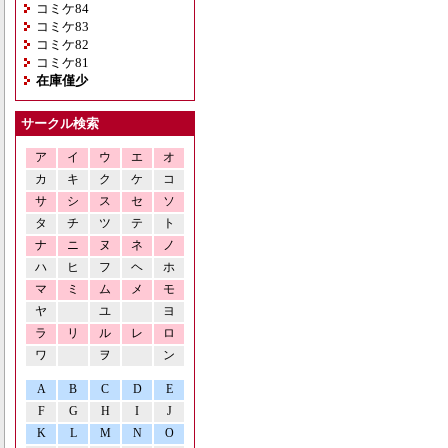
コミケ84
コミケ83
コミケ82
コミケ81
在庫僅少
サークル検索
ア
イ
ウ
エ
オ
カ
キ
ク
ケ
コ
サ
シ
ス
セ
ソ
タ
チ
ツ
テ
ト
ナ
ニ
ヌ
ネ
ノ
ハ
ヒ
フ
ヘ
ホ
マ
ミ
ム
メ
モ
ヤ
ユ
ヨ
ラ
リ
ル
レ
ロ
ワ
ヲ
ン
A
B
C
D
E
F
G
H
I
J
K
L
M
N
O