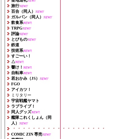
聖地巡礼
NEW!!
旅行
NEW!!
百合（同人）
NEW!!
ガルパン（同人）
NEW!!
飲食系
NEW!!
TRPG
NEW!!
評論
NEW!!
とびもの
NEW!!
鉄道
技術系
NEW!!
すごーい！
△
NEW!!
響け！
NEW!!
自転車
NEW!!
若おかみ（JS）
NEW!!
FGO
アイカツ！
ミリタリー
宇宙戦艦ヤマト
ラブライブ！
同人グッズ
NEW!!
艦隊これくしょん（同
人）
NEW!!
・・・・・・・・・・・・・・・・・・・
COMIC ZIN 専売
NEW!!