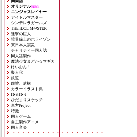
商業誌
オリジナル
NEW!!
ニンジャスレイヤー
アイドルマスター
シンデレラガールズ
THE iDOL M@STER
進撃の巨人
境界線上のホライゾン
東日本大震災
チャリティー同人誌
同人誌製作
魔法少女まどか☆マギカ
けいおん！
擬人化
鉄道
廃墟、遺構
カラーイラスト集
ゆるゆり
ひだまりスケッチ
東方Project
特撮
同人ゲーム
自主製作アニメ
同人音楽
・・・・・・・・・・・・・・・・・・・