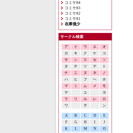
コミケ84
コミケ83
コミケ82
コミケ81
在庫僅少
サークル検索
ア
イ
ウ
エ
オ
カ
キ
ク
ケ
コ
サ
シ
ス
セ
ソ
タ
チ
ツ
テ
ト
ナ
ニ
ヌ
ネ
ノ
ハ
ヒ
フ
ヘ
ホ
マ
ミ
ム
メ
モ
ヤ
ユ
ヨ
ラ
リ
ル
レ
ロ
ワ
ヲ
ン
A
B
C
D
E
F
G
H
I
J
K
L
M
N
O