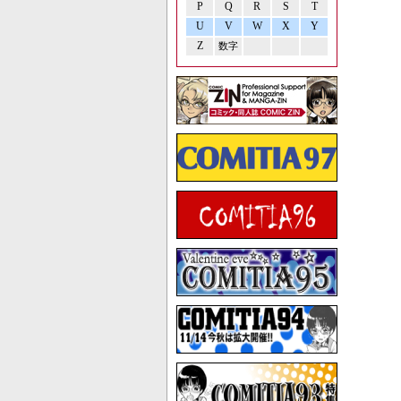
P
Q
R
S
T
U
V
W
X
Y
Z
数字