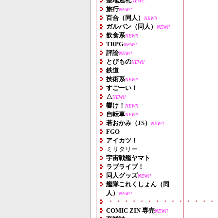
聖地巡礼
NEW!!
旅行
NEW!!
百合（同人）
NEW!!
ガルパン（同人）
NEW!!
飲食系
NEW!!
TRPG
NEW!!
評論
NEW!!
とびもの
NEW!!
鉄道
技術系
NEW!!
すごーい！
△
NEW!!
響け！
NEW!!
自転車
NEW!!
若おかみ（JS）
NEW!!
FGO
アイカツ！
ミリタリー
宇宙戦艦ヤマト
ラブライブ！
同人グッズ
NEW!!
艦隊これくしょん（同
人）
NEW!!
・・・・・・・・・・・・・・
COMIC ZIN 専売
NEW!!