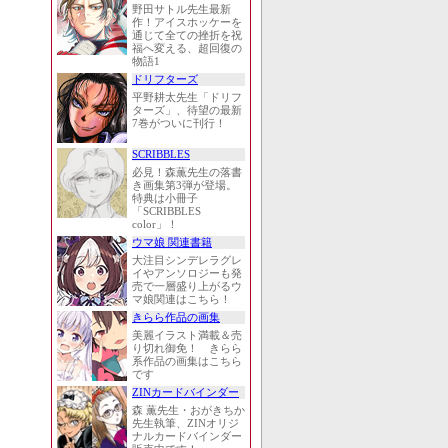
野田サトル先生最新
作！アイスホッケーを
通じて全ての挫折を祝
福へ変える、超回復の
物語1
ドリフターズ
平野耕太先生「ドリフ
ターズ」、待望の最新
7巻がついに刊行！
SCRIBBLES
必見！森薫先生の落書
き画集第3弾が登場。
特典は小冊子
「SCRIBBLES
color」！
ウマ娘 関連書籍
大注目シンデレラグレ
イやアンソロジーも発
売で一層盛り上がるウ
マ娘関連はこちら！
きらら作品の画集
美麗イラスト満載＆売
り切れ御免！ きらら
系作品の画集はこちら
です
ZINカードバインダー
森 薫先生・おがきちか
先生執筆、ZINオリジ
ナルカードバインダー