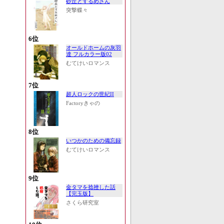
砂丘とするめさん
突撃蝶々
6位
オールドホームの灰羽
達 フルカラー版02
むてけいロマンス
7位
超人ロックの世紀II
Factoryきゃの
8位
いつかのための備忘録
むてけいロマンス
9位
金タマを捻挫した話
【完玉版】
さくら研究室