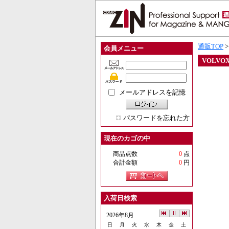
通販TOP
会員メニュー
VOLVO
メールアドレスを記憶
パスワードを忘れた方
現在のカゴの中
商品点数
0
点
合計金額
0
円
入荷日検索
2026年8月
日
月
火
水
木
金
土