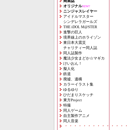
商業誌
オリジナル
NEW!!
ニンジャスレイヤー
アイドルマスター
シンデレラガールズ
THE iDOL M@STER
進撃の巨人
境界線上のホライゾン
東日本大震災
チャリティー同人誌
同人誌製作
魔法少女まどか☆マギカ
けいおん！
擬人化
鉄道
廃墟、遺構
カラーイラスト集
ゆるゆり
ひだまりスケッチ
東方Project
特撮
同人ゲーム
自主製作アニメ
同人音楽
・・・・・・・・・・・・・・