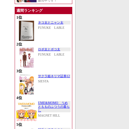
販売中です！
週間ランキング
1位
ネコ太とニャン太
FUNUKE LABLE
2位
ロボ太とポコ太
FUNUKE LABLE
3位
サクラ姫ネリマ証券12
SIESTA
4位
UME&MOMO うめ
ともものふつうの暮ら
し
MAGNET HILL
5位