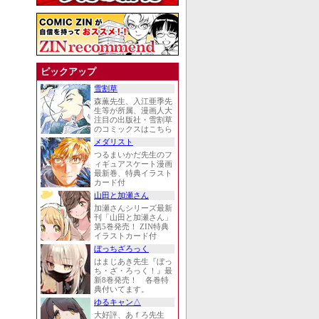
ピックアップ
雪割草
森薫先生、入江亜季先
生等が所属、漫画人大
注目の出版社・雪割草
のコミックスはこちら
メダリスト
つるまいかだ先生のフ
ィギュアスケート漫画
最新巻、特典イラスト
カード付
山田と加瀬さん
加瀬さんシリーズ最新
刊「山田と加瀬さん」
第5巻発売！ ZIN特典
イラストカード付
ぼっちざろっく
はまじあき先生『ぼっ
ち・ざ・ろっく！』最
新8巻発売！ 各巻特
典付いてます。
ゆるキャン△
大好評、あｆろ先生