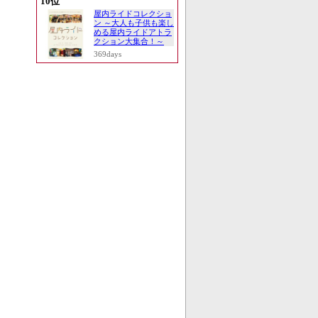
10位
屋内ライドコレクショ
ン ～大人も子供も楽し
める屋内ライドアトラ
クション大集合！～
369days