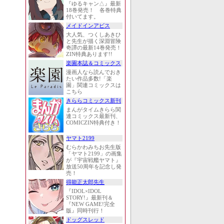
『ゆるキャン△』最新
18巻発売！ 各巻特典
付いてます。
メイドインアビス
大人気、つくしあきひ
と先生が描く深淵冒険
奇譚の最新14巻発売！
ZIN特典あります!!
楽園本誌＆コミックス
漫画人なら読んでおき
たい作品多数!「楽
園」関連コミックスは
こちら
きららコミックス新刊
まんがタイムきらら関
連コミックス最新刊、
COMICZIN特典付き！
ヤマト2199
むらかわみちお先生版
「ヤマト2199」の画集
が『宇宙戦艦ヤマト』
放送50周年を記念し発
売！
得能正太郎先生
『IDOL×IDOL
STORY!』最新刊＆
『NEW GAME!完全
版』同時刊行！
ドッグスレッド