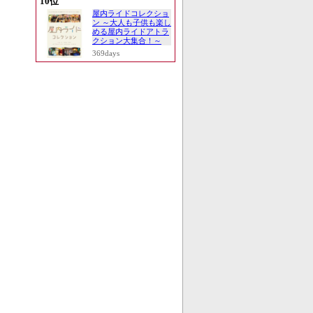
10位
屋内ライドコレクショ
ン ～大人も子供も楽し
める屋内ライドアトラ
クション大集合！～
369days