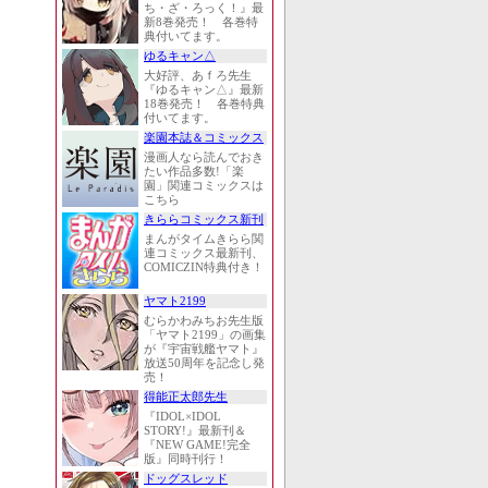
ち・ざ・ろっく！』最
新8巻発売！ 各巻特
典付いてます。
ゆるキャン△
大好評、あｆろ先生
『ゆるキャン△』最新
18巻発売！ 各巻特典
付いてます。
楽園本誌＆コミックス
漫画人なら読んでおき
たい作品多数!「楽
園」関連コミックスは
こちら
きららコミックス新刊
まんがタイムきらら関
連コミックス最新刊、
COMICZIN特典付き！
ヤマト2199
むらかわみちお先生版
「ヤマト2199」の画集
が『宇宙戦艦ヤマト』
放送50周年を記念し発
売！
得能正太郎先生
『IDOL×IDOL
STORY!』最新刊＆
『NEW GAME!完全
版』同時刊行！
ドッグスレッド