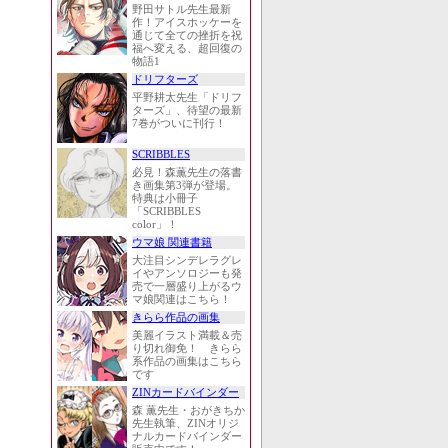
野田サトル先生最新
作！アイスホッケーを
通じて全ての挫折を祝
福へ変える、超回復の
物語1
ドリフターズ
平野耕太先生「ドリフ
ターズ」、待望の最新
7巻がついに刊行！
SCRIBBLES
必見！森薫先生の落書
き画集第3弾が登場。
特典は小冊子
「SCRIBBLES
color」！
ウマ娘 関連書籍
大注目シンデレラグレ
イやアンソロジーも発
売で一層盛り上がるウ
マ娘関連はこちら！
きらら作品の画集
美麗イラスト満載＆売
り切れ御免！ きらら
系作品の画集はこちら
です
ZINカードバインダー
森 薫先生・おがきちか
先生執筆、ZINオリジ
ナルカードバインダー