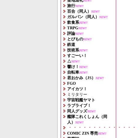
聖地巡礼
NEW!!
旅行
NEW!!
百合（同人）
NEW!!
ガルパン（同人）
NEW!!
飲食系
NEW!!
TRPG
NEW!!
評論
NEW!!
とびもの
NEW!!
鉄道
技術系
NEW!!
すごーい！
△
NEW!!
響け！
NEW!!
自転車
NEW!!
若おかみ（JS）
NEW!!
FGO
アイカツ！
ミリタリー
宇宙戦艦ヤマト
ラブライブ！
同人グッズ
NEW!!
艦隊これくしょん（同
人）
NEW!!
・・・・・・・・・・・・・・
COMIC ZIN 専売
NEW!!