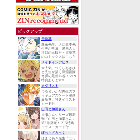
ピックアップ
雪割草
森薫先生、入江亜季先
生等が所属、漫画人大
注目の出版社・雪割草
のコミックスはこちら
メイドインアビス
大人気、つくしあきひ
と先生が描く深淵冒険
奇譚の最新15巻！ ZIN
特典あります!!
メダリスト
つるまいかだ先生のフ
ィギュアスケート漫画
最新巻、特典イラスト
カード付
山田と加瀬さん
加瀬さんシリーズ最新
刊「山田と加瀬さん」
第5巻発売！ ZIN特典
イラストカード付
ぼっちざろっく
はまじあき先生『ぼっ