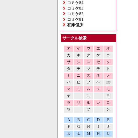
コミケ84
コミケ83
コミケ82
コミケ81
在庫僅少
サークル検索
ア
イ
ウ
エ
オ
カ
キ
ク
ケ
コ
サ
シ
ス
セ
ソ
タ
チ
ツ
テ
ト
ナ
ニ
ヌ
ネ
ノ
ハ
ヒ
フ
ヘ
ホ
マ
ミ
ム
メ
モ
ヤ
ユ
ヨ
ラ
リ
ル
レ
ロ
ワ
ヲ
ン
A
B
C
D
E
F
G
H
I
J
K
L
M
N
O