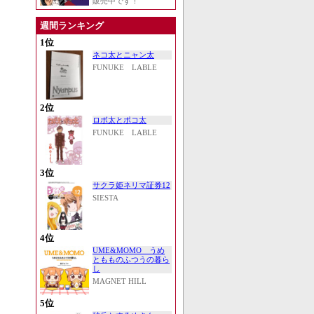
販売中です！
週間ランキング
1位
ネコ太とニャン太
FUNUKE LABLE
2位
ロボ太とポコ太
FUNUKE LABLE
3位
サクラ姫ネリマ証券12
SIESTA
4位
UME&MOMO うめ
ともものふつうの暮ら
し
MAGNET HILL
5位