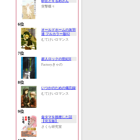
砂丘とするめさん
突撃蝶々
6位
オールドホームの灰羽
達 フルカラー版02
むてけいロマンス
7位
超人ロックの世紀II
Factoryきゃの
8位
いつかのための備忘録
むてけいロマンス
9位
金タマを捻挫した話
【完玉版】
さくら研究室