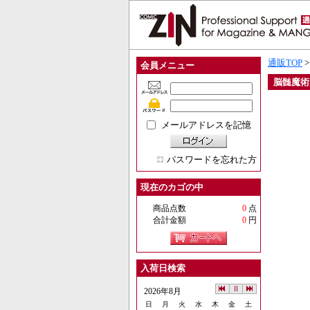
通販TOP
会員メニュー
脳髄魔術&
メールアドレスを記憶
パスワードを忘れた方
現在のカゴの中
商品点数
0
点
合計金額
0
円
入荷日検索
2026年8月
日
月
火
水
木
金
土