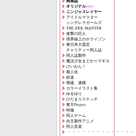
商業誌
オリジナル
NEW!!
ニンジャスレイヤー
アイドルマスター
シンデレラガールズ
THE iDOL M@STER
進撃の巨人
境界線上のホライゾン
東日本大震災
チャリティー同人誌
同人誌製作
魔法少女まどか☆マギカ
けいおん！
擬人化
鉄道
廃墟、遺構
カラーイラスト集
ゆるゆり
ひだまりスケッチ
東方Project
特撮
同人ゲーム
自主製作アニメ
同人音楽
・・・・・・・・・・・・・・