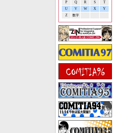
P
Q
R
S
T
U
V
W
X
Y
Z
数字