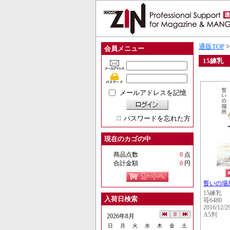
通販TOP
会員メニュー
15練乳
メールアドレスを記憶
パスワードを忘れた方
現在のカゴの中
商品点数
0
点
合計金額
0
円
誓いの場
15練乳
入荷日検索
苺6480
2016/12/2
A5判
2026年8月
日
月
火
水
木
金
土