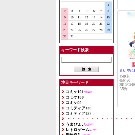
1
2
3
4
5
6
7
8
9
10
11
12
13
14
15
16
17
18
19
20
21
22
23
24
25
26
27
28
29
30
31
キーワード検索
青い空に
15練乳
苺6480
注目キーワード
2016/05/0
A5判
コミケ101
NEW!!
コミケ100
コミケ99
コミティア138
コミティア137
・・・・・・・・・・・・・・
うまぴょい
NEW!!
レトロゲーム
NEW!!