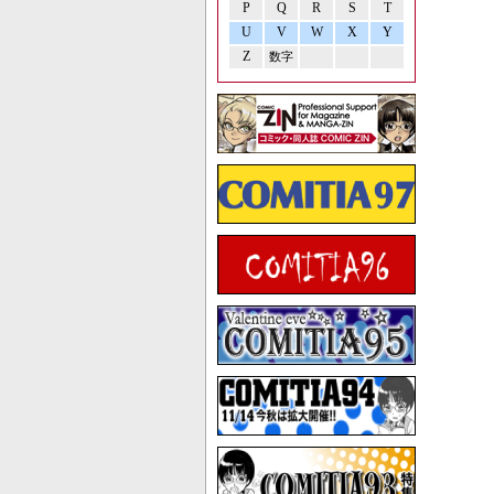
P
Q
R
S
T
U
V
W
X
Y
Z
数字