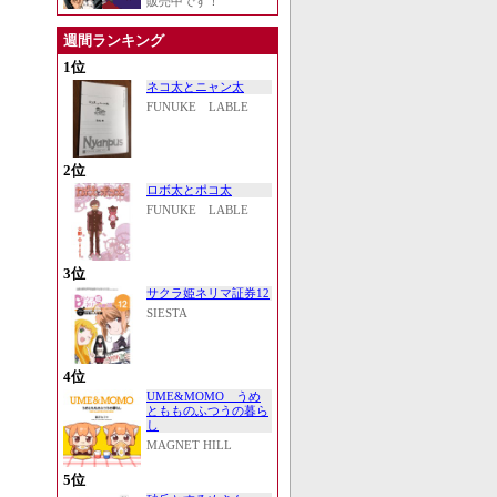
販売中です！
週間ランキング
1位
ネコ太とニャン太
FUNUKE LABLE
2位
ロボ太とポコ太
FUNUKE LABLE
3位
サクラ姫ネリマ証券12
SIESTA
4位
UME&MOMO うめ
ともものふつうの暮ら
し
MAGNET HILL
5位