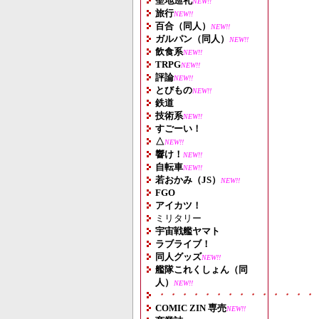
聖地巡礼
NEW!!
旅行
NEW!!
百合（同人）
NEW!!
ガルパン（同人）
NEW!!
飲食系
NEW!!
TRPG
NEW!!
評論
NEW!!
とびもの
NEW!!
鉄道
技術系
NEW!!
すごーい！
△
NEW!!
響け！
NEW!!
自転車
NEW!!
若おかみ（JS）
NEW!!
FGO
アイカツ！
ミリタリー
宇宙戦艦ヤマト
ラブライブ！
同人グッズ
NEW!!
艦隊これくしょん（同
人）
NEW!!
・・・・・・・・・・・・・・
COMIC ZIN 専売
NEW!!