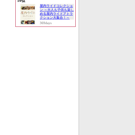
10位
屋内ライドコレクショ
ン ～大人も子供も楽し
める屋内ライドアトラ
クション大集合！～
369days