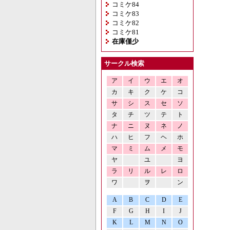
コミケ84
コミケ83
コミケ82
コミケ81
在庫僅少
サークル検索
ア
イ
ウ
エ
オ
カ
キ
ク
ケ
コ
サ
シ
ス
セ
ソ
タ
チ
ツ
テ
ト
ナ
ニ
ヌ
ネ
ノ
ハ
ヒ
フ
ヘ
ホ
マ
ミ
ム
メ
モ
ヤ
ユ
ヨ
ラ
リ
ル
レ
ロ
ワ
ヲ
ン
A
B
C
D
E
F
G
H
I
J
K
L
M
N
O