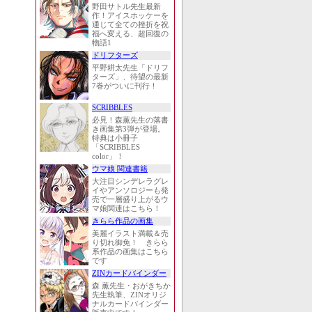
野田サトル先生最新
作！アイスホッケーを
通じて全ての挫折を祝
福へ変える、超回復の
物語1
ドリフターズ
平野耕太先生「ドリフ
ターズ」、待望の最新
7巻がついに刊行！
SCRIBBLES
必見！森薫先生の落書
き画集第3弾が登場。
特典は小冊子
「SCRIBBLES
color」！
ウマ娘 関連書籍
大注目シンデレラグレ
イやアンソロジーも発
売で一層盛り上がるウ
マ娘関連はこちら！
きらら作品の画集
美麗イラスト満載＆売
り切れ御免！ きらら
系作品の画集はこちら
です
ZINカードバインダー
森 薫先生・おがきちか
先生執筆、ZINオリジ
ナルカードバインダー