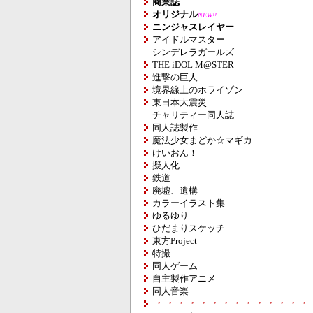
商業誌
オリジナル
NEW!!
ニンジャスレイヤー
アイドルマスター
シンデレラガールズ
THE iDOL M@STER
進撃の巨人
境界線上のホライゾン
東日本大震災
チャリティー同人誌
同人誌製作
魔法少女まどか☆マギカ
けいおん！
擬人化
鉄道
廃墟、遺構
カラーイラスト集
ゆるゆり
ひだまりスケッチ
東方Project
特撮
同人ゲーム
自主製作アニメ
同人音楽
・・・・・・・・・・・・・・