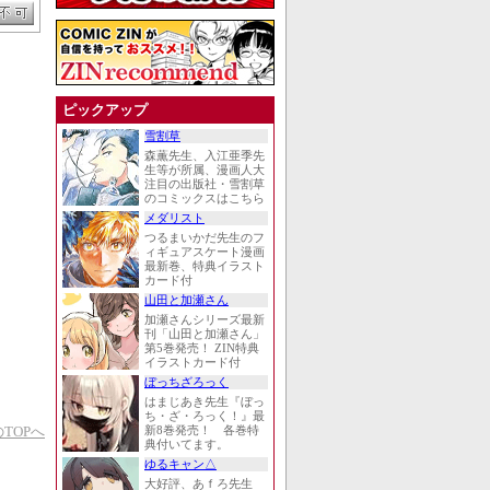
ピックアップ
雪割草
森薫先生、入江亜季先
生等が所属、漫画人大
注目の出版社・雪割草
のコミックスはこちら
メダリスト
つるまいかだ先生のフ
ィギュアスケート漫画
最新巻、特典イラスト
カード付
山田と加瀬さん
加瀬さんシリーズ最新
刊「山田と加瀬さん」
第5巻発売！ ZIN特典
イラストカード付
ぼっちざろっく
はまじあき先生『ぼっ
ち・ざ・ろっく！』最
TOPへ
新8巻発売！ 各巻特
典付いてます。
ゆるキャン△
大好評、あｆろ先生