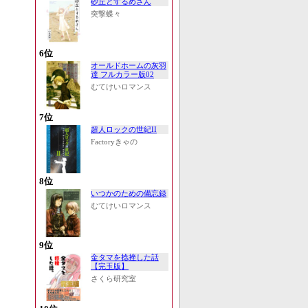
砂丘とするめさん
突撃蝶々
6位
オールドホームの灰羽
達 フルカラー版02
むてけいロマンス
7位
超人ロックの世紀II
Factoryきゃの
8位
いつかのための備忘録
むてけいロマンス
9位
金タマを捻挫した話
【完玉版】
さくら研究室