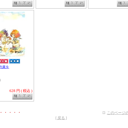
約束を
8
628 円 ( 税込 )
・・・・・
このページの
[ 戻る ]