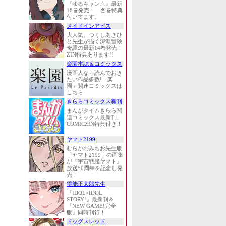
『ゆるキャン△』最新
18巻発売！ 各巻特典
付いてます。
メイドインアビス
大人気、つくしあきひ
と先生が描く深淵冒険
奇譚の最新14巻発売！
ZIN特典あります!!
楽園本誌＆コミックス
漫画人なら読んでおき
たい作品多数!「楽
園」関連コミックスは
こちら
きららコミックス新刊
まんがタイムきらら関
連コミックス最新刊、
COMICZIN特典付き！
ヤマト2199
むらかわみちお先生版
「ヤマト2199」の画集
が『宇宙戦艦ヤマト』
放送50周年を記念し発
売！
得能正太郎先生
『IDOL×IDOL
STORY!』最新刊＆
『NEW GAME!完全
版』同時刊行！
ドッグスレッド