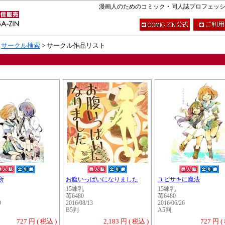
漫画人のためのコミック・同人誌プロフェッショナ
>
サークル検索
> サークル作品リスト
所
お腹いっぱいになりました
ユビサキに魔法
15練乳
15練乳
苺6480
苺6480
9
2016/08/13
2016/06/26
B5判
A5判
727 円 ( 税込 )
2,183 円 ( 税込 )
727 円 (