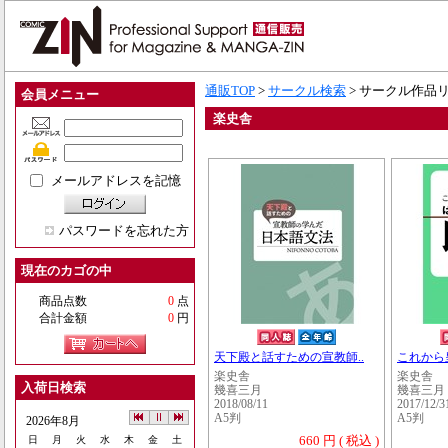
通販TOP
>
サークル検索
> サークル作品
会員メニュー
楽史舎
メールアドレスを記憶
パスワードを忘れた方
現在のカゴの中
商品点数
0
点
合計金額
0
円
天下殿と話すための宣教師..
これから皇
楽史舎
楽史舎
入荷日検索
幾喜三月
幾喜三月
2018/08/11
2017/12/3
A5判
A5判
2026年8月
660 円 ( 税込 )
日
月
火
水
木
金
土