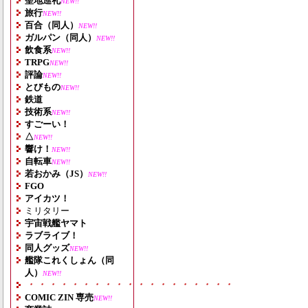
聖地巡礼
NEW!!
旅行
NEW!!
百合（同人）
NEW!!
ガルパン（同人）
NEW!!
飲食系
NEW!!
TRPG
NEW!!
評論
NEW!!
とびもの
NEW!!
鉄道
技術系
NEW!!
すごーい！
△
NEW!!
響け！
NEW!!
自転車
NEW!!
若おかみ（JS）
NEW!!
FGO
アイカツ！
ミリタリー
宇宙戦艦ヤマト
ラブライブ！
同人グッズ
NEW!!
艦隊これくしょん（同
人）
NEW!!
・・・・・・・・・・・・・・・・・・・
COMIC ZIN 専売
NEW!!