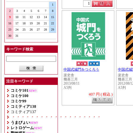
1
2
3
4
5
6
7
8
9
10
11
12
13
14
15
16
17
18
19
20
21
22
23
24
25
26
27
28
29
30
31
キーワード検索
中国式城門をつくろう
中国式城
楽史舎
楽史舎
幾喜三月
幾喜三月
注目キーワード
2013/08/11
2012/08/1
A5判
A5判
コミケ101
NEW!!
407 円 ( 税込 )
コミケ100
コミケ99
コミティア138
コミティア137
・・・・・・・・・・・・・・・・・・・
うまぴょい
NEW!!
レトロゲーム
NEW!!