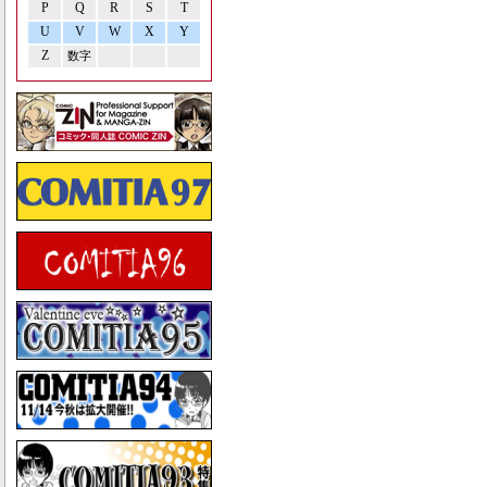
P
Q
R
S
T
U
V
W
X
Y
Z
数字