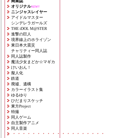
商業誌
オリジナル
NEW!!
ニンジャスレイヤー
アイドルマスター
シンデレラガールズ
THE iDOL M@STER
進撃の巨人
境界線上のホライゾン
東日本大震災
チャリティー同人誌
同人誌製作
魔法少女まどか☆マギカ
けいおん！
擬人化
鉄道
廃墟、遺構
カラーイラスト集
ゆるゆり
ひだまりスケッチ
東方Project
特撮
同人ゲーム
自主製作アニメ
同人音楽
・・・・・・・・・・・・・・・・・・・