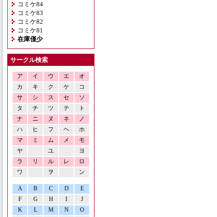
コミケ84
コミケ83
コミケ82
コミケ81
在庫僅少
サークル検索
ア
イ
ウ
エ
オ
カ
キ
ク
ケ
コ
サ
シ
ス
セ
ソ
タ
チ
ツ
テ
ト
ナ
ニ
ヌ
ネ
ノ
ハ
ヒ
フ
ヘ
ホ
マ
ミ
ム
メ
モ
ヤ
ユ
ヨ
ラ
リ
ル
レ
ロ
ワ
ヲ
ン
A
B
C
D
E
F
G
H
I
J
K
L
M
N
O