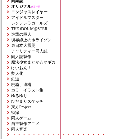
商業誌
オリジナル
NEW!!
ニンジャスレイヤー
アイドルマスター
シンデレラガールズ
THE iDOL M@STER
進撃の巨人
境界線上のホライゾン
東日本大震災
チャリティー同人誌
同人誌製作
魔法少女まどか☆マギカ
けいおん！
擬人化
鉄道
廃墟、遺構
カラーイラスト集
ゆるゆり
ひだまりスケッチ
東方Project
特撮
同人ゲーム
自主製作アニメ
同人音楽
・・・・・・・・・・・・・・・・・・・