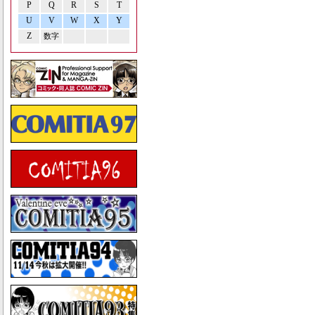
P
Q
R
S
T
U
V
W
X
Y
Z
数字