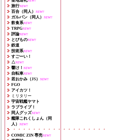
聖地巡礼
NEW!!
旅行
NEW!!
百合（同人）
NEW!!
ガルパン（同人）
NEW!!
飲食系
NEW!!
TRPG
NEW!!
評論
NEW!!
とびもの
NEW!!
鉄道
技術系
NEW!!
すごーい！
△
NEW!!
響け！
NEW!!
自転車
NEW!!
若おかみ（JS）
NEW!!
FGO
アイカツ！
ミリタリー
宇宙戦艦ヤマト
ラブライブ！
同人グッズ
NEW!!
艦隊これくしょん（同
人）
NEW!!
・・・・・・・・・・・・・・・・・・・
COMIC ZIN 専売
NEW!!