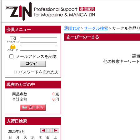
通販TOP
>
サークル検索
> サークル作品
会員メニュー
あーびーのーまる
該当
メールアドレスを記憶
他の検索キーワード
パスワードを忘れた方
現在のカゴの中
商品点数
0
点
合計金額
0
円
入荷日検索
2026年8月
日
月
火
水
木
金
土