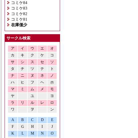
コミケ84
コミケ83
コミケ82
コミケ81
在庫僅少
サークル検索
ア
イ
ウ
エ
オ
カ
キ
ク
ケ
コ
サ
シ
ス
セ
ソ
タ
チ
ツ
テ
ト
ナ
ニ
ヌ
ネ
ノ
ハ
ヒ
フ
ヘ
ホ
マ
ミ
ム
メ
モ
ヤ
ユ
ヨ
ラ
リ
ル
レ
ロ
ワ
ヲ
ン
A
B
C
D
E
F
G
H
I
J
K
L
M
N
O