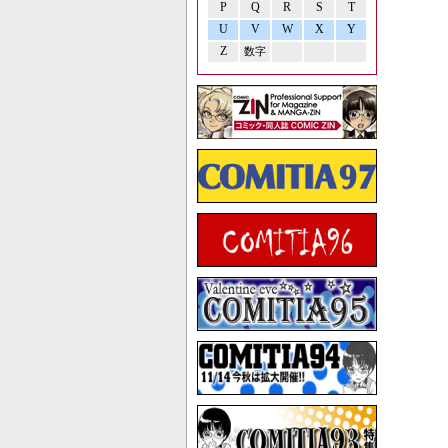
P
Q
R
S
T
U
V
W
X
Y
Z
数字