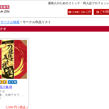
漫画人のためのコミック・同人誌プロフェッショナ
>
サークル検索
> サークル作品リスト
クタ
五十振 特
クタ
食、大神アキラ、..
0
3,300 円 ( 税込 )