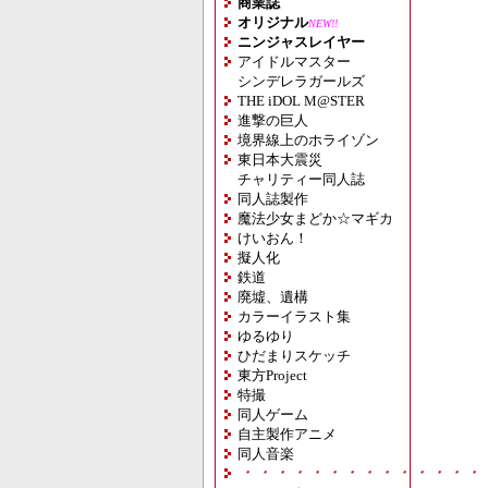
商業誌
オリジナル
NEW!!
ニンジャスレイヤー
アイドルマスター
シンデレラガールズ
THE iDOL M@STER
進撃の巨人
境界線上のホライゾン
東日本大震災
チャリティー同人誌
同人誌製作
魔法少女まどか☆マギカ
けいおん！
擬人化
鉄道
廃墟、遺構
カラーイラスト集
ゆるゆり
ひだまりスケッチ
東方Project
特撮
同人ゲーム
自主製作アニメ
同人音楽
・・・・・・・・・・・・・・