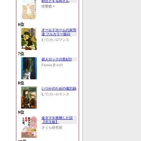
砂丘とするめさん
突撃蝶々
6位
オールドホームの灰羽
達 フルカラー版02
むてけいロマンス
7位
超人ロックの世紀II
Factoryきゃの
8位
いつかのための備忘録
むてけいロマンス
9位
金タマを捻挫した話
【完玉版】
さくら研究室