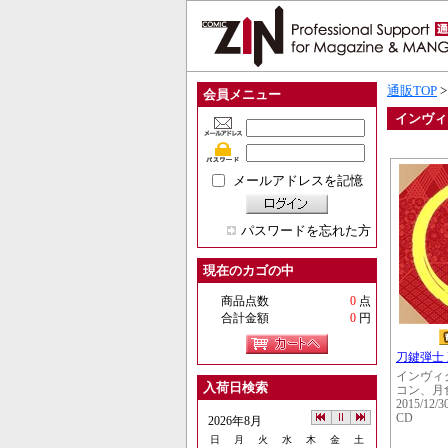
通販TOP
会員メニュー
インヴィ
メールアドレスを記憶
パスワードを忘れた方
現在のカゴの中
商品点数
0
点
合計金額
0
円
刀鍵弾士 
インヴィ
入荷日検索
コン、月
2015/12/3
CD
2026年8月
日
月
火
水
木
金
土