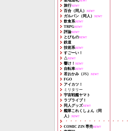
聖地巡礼
NEW!!
旅行
NEW!!
百合（同人）
NEW!!
ガルパン（同人）
NEW!!
飲食系
NEW!!
TRPG
NEW!!
評論
NEW!!
とびもの
NEW!!
鉄道
技術系
NEW!!
すごーい！
△
NEW!!
響け！
NEW!!
自転車
NEW!!
若おかみ（JS）
NEW!!
FGO
アイカツ！
ミリタリー
宇宙戦艦ヤマト
ラブライブ！
同人グッズ
NEW!!
艦隊これくしょん（同
人）
NEW!!
・・・・・・・・・・・・・・
COMIC ZIN 専売
NEW!!