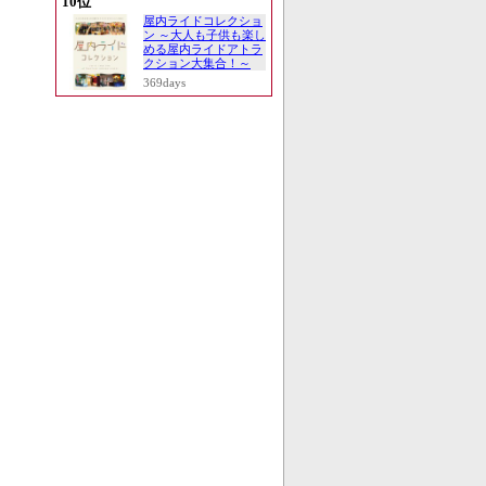
10位
屋内ライドコレクショ
ン ～大人も子供も楽し
める屋内ライドアトラ
クション大集合！～
369days