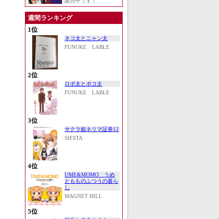
販売中です！
週間ランキング
1位
ネコ太とニャン太
FUNUKE LABLE
2位
ロボ太とポコ太
FUNUKE LABLE
3位
サクラ姫ネリマ証券12
SIESTA
4位
UME&MOMO うめ
ともものふつうの暮ら
し
MAGNET HILL
5位