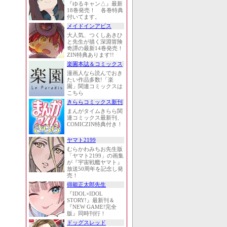
『ゆるキャン△』最新
18巻発売！ 各巻特典
付いてます。
メイドインアビス
大人気、つくしあきひ
と先生が描く深淵冒険
奇譚の最新14巻発売！
ZIN特典あります!!
楽園本誌＆コミックス
漫画人なら読んでおき
たい作品多数!「楽
園」関連コミックスは
こちら
きららコミックス新刊
まんがタイムきらら関
連コミックス最新刊、
COMICZIN特典付き！
ヤマト2199
むらかわみちお先生版
「ヤマト2199」の画集
が『宇宙戦艦ヤマト』
放送50周年を記念し発
売！
得能正太郎先生
『IDOL×IDOL
STORY!』最新刊＆
『NEW GAME!完全
版』同時刊行！
ドッグスレッド