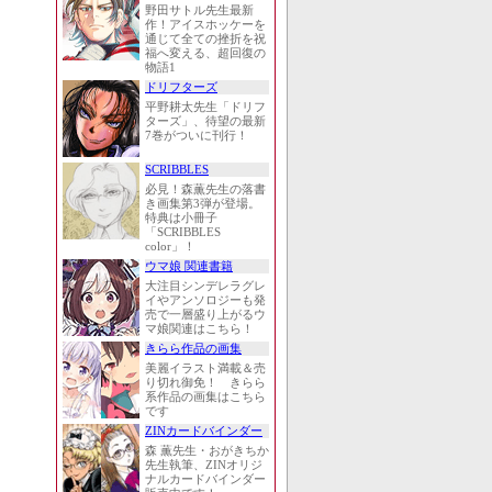
野田サトル先生最新
作！アイスホッケーを
通じて全ての挫折を祝
福へ変える、超回復の
物語1
ドリフターズ
平野耕太先生「ドリフ
ターズ」、待望の最新
7巻がついに刊行！
SCRIBBLES
必見！森薫先生の落書
き画集第3弾が登場。
特典は小冊子
「SCRIBBLES
color」！
ウマ娘 関連書籍
大注目シンデレラグレ
イやアンソロジーも発
売で一層盛り上がるウ
マ娘関連はこちら！
きらら作品の画集
美麗イラスト満載＆売
り切れ御免！ きらら
系作品の画集はこちら
です
ZINカードバインダー
森 薫先生・おがきちか
先生執筆、ZINオリジ
ナルカードバインダー