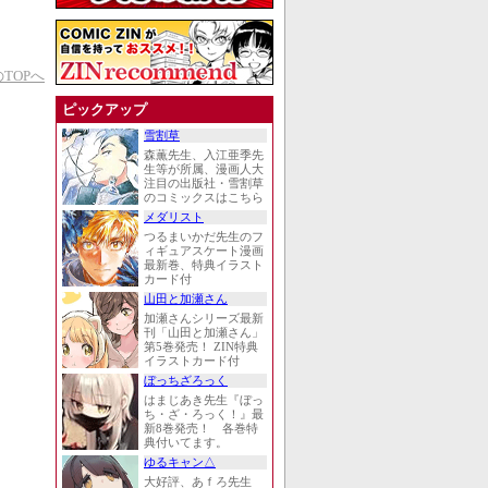
TOPへ
ピックアップ
雪割草
森薫先生、入江亜季先
生等が所属、漫画人大
注目の出版社・雪割草
のコミックスはこちら
メダリスト
つるまいかだ先生のフ
ィギュアスケート漫画
最新巻、特典イラスト
カード付
山田と加瀬さん
加瀬さんシリーズ最新
刊「山田と加瀬さん」
第5巻発売！ ZIN特典
イラストカード付
ぼっちざろっく
はまじあき先生『ぼっ
ち・ざ・ろっく！』最
新8巻発売！ 各巻特
典付いてます。
ゆるキャン△
大好評、あｆろ先生