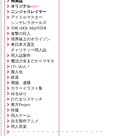
商業誌
オリジナル
NEW!!
ニンジャスレイヤー
アイドルマスター
シンデレラガールズ
THE iDOL M@STER
進撃の巨人
境界線上のホライゾン
東日本大震災
チャリティー同人誌
同人誌製作
魔法少女まどか☆マギカ
けいおん！
擬人化
鉄道
廃墟、遺構
カラーイラスト集
ゆるゆり
ひだまりスケッチ
東方Project
特撮
同人ゲーム
自主製作アニメ
同人音楽
・・・・・・・・・・・・・・・・・・・