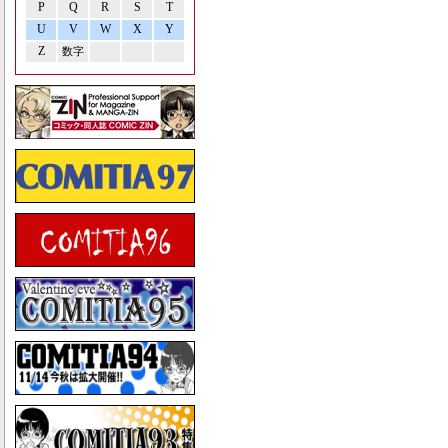
P
Q
R
S
T
U
V
W
X
Y
Z
数字