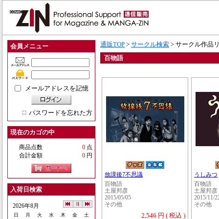
通販TOP
>
サークル検索
> サークル作品
会員メニュー
百物語
メールアドレスを記憶
パスワードを忘れた方
現在のカゴの中
商品点数
0
点
合計金額
0
円
放課後7不思議
うしみつ
百物語
百物語
入荷日検索
土屋邦彦
土屋邦彦
2015/05/05
2015/11/2
その他
その他
2026年8月
2,546 円 ( 税込 )
日
月
火
水
木
金
土