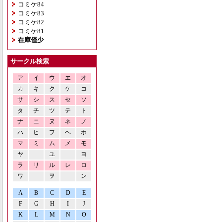
コミケ84
コミケ83
コミケ82
コミケ81
在庫僅少
サークル検索
ア
イ
ウ
エ
オ
カ
キ
ク
ケ
コ
サ
シ
ス
セ
ソ
タ
チ
ツ
テ
ト
ナ
ニ
ヌ
ネ
ノ
ハ
ヒ
フ
ヘ
ホ
マ
ミ
ム
メ
モ
ヤ
ユ
ヨ
ラ
リ
ル
レ
ロ
ワ
ヲ
ン
A
B
C
D
E
F
G
H
I
J
K
L
M
N
O