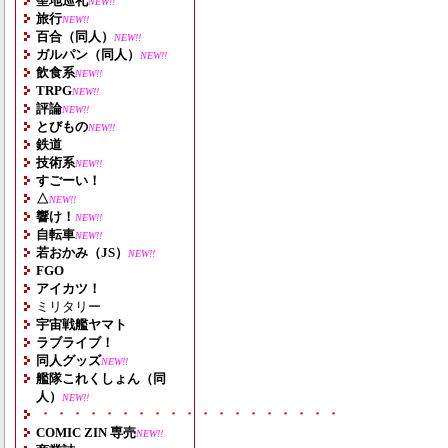
聖地巡礼
NEW!!
旅行
NEW!!
百合（同人）
NEW!!
ガルパン（同人）
NEW!!
飲食系
NEW!!
TRPG
NEW!!
評論
NEW!!
とびもの
NEW!!
鉄道
技術系
NEW!!
すごーい！
△
NEW!!
響け！
NEW!!
自転車
NEW!!
若おかみ（JS）
NEW!!
FGO
アイカツ！
ミリタリー
宇宙戦艦ヤマト
ラブライブ！
同人グッズ
NEW!!
艦隊これくしょん（同
人）
NEW!!
・・・・・・・・・・・・・・・・・・・
COMIC ZIN 専売
NEW!!