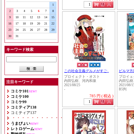
1
2
3
4
5
6
7
8
9
10
11
12
13
14
15
16
17
18
19
20
21
22
23
24
25
26
27
28
29
30
31
キーワード検索
この社会主義グルメがすご..
ビルマ方
プロイェクト・オスト
プロイェ
内田弘樹、河内和泉
内田弘樹、
注目キーワード
2021/08/25
2021/08/1
-
B5判
コミケ101
NEW!!
785 円 ( 税込 )
コミケ100
コミケ99
コミティア138
コミティア137
・・・・・・・・・・・・・・・・・・・
うまぴょい
NEW!!
レトロゲーム
NEW!!