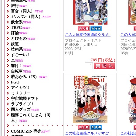
聖地巡礼
NEW!!
旅行
NEW!!
百合（同人）
NEW!!
ガルパン（同人）
NEW!!
飲食系
NEW!!
TRPG
NEW!!
評論
NEW!!
この大日本帝国遺産グルメ..
この大日
とびもの
NEW!!
プロイェクト・オスト
プロイェ
鉄道
内田弘樹、大出リコ
内田弘樹
技術系
2020/12/31
2020/09/2
NEW!!
B5判
B5判
すごーい！
785 円 ( 税込 )
△
NEW!!
響け！
NEW!!
自転車
NEW!!
若おかみ（JS）
NEW!!
FGO
アイカツ！
ミリタリー
宇宙戦艦ヤマト
ラブライブ！
同人グッズ
NEW!!
艦隊これくしょん（同
人）
NEW!!
・・・・・・・・・・・・・・・・・・・
COMIC ZIN 専売
NEW!!
この社会主義グルメがすご..
この社会