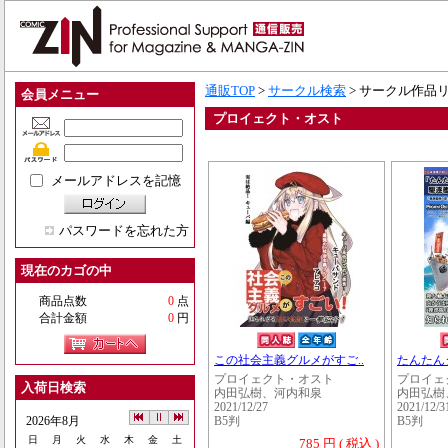
通販TOP
>
サークル検索
> サークル作品
会員メニュー
プロイェクト・オスト
メールアドレスを記憶
パスワードを忘れた方
現在のカゴの中
商品点数
0
点
合計金額
0
円
この社会主義グルメがすご..
たんたん
プロイェクト・オスト
プロイェ
入荷日検索
内田弘樹、河内和泉
内田弘樹
2021/12/27
2021/12/3
2026年8月
B5判
B5判
日
月
火
水
木
金
土
785 円 ( 税込 )