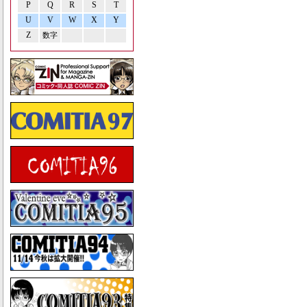
P
Q
R
S
T
U
V
W
X
Y
Z
数字