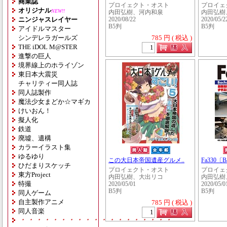
商業誌
プロイェクト・オスト
プロイェ
オリジナル
NEW!!
内田弘樹、河内和泉
内田弘樹
ニンジャスレイヤー
2020/08/22
2020/05/2
B5判
B5判
アイドルマスター
シンデレラガールズ
785 円 ( 税込 )
THE iDOL M@STER
進撃の巨人
境界線上のホライゾン
東日本大震災
チャリティー同人誌
同人誌製作
魔法少女まどか☆マギカ
けいおん！
擬人化
鉄道
廃墟、遺構
カラーイラスト集
ゆるゆり
この大日本帝国遺産グルメ..
Fa330〔Ba
ひだまりスケッチ
プロイェクト・オスト
プロイェ
東方Project
内田弘樹、大出リコ
内田弘樹
特撮
2020/05/01
2020/05/0
B5判
B5判
同人ゲーム
自主製作アニメ
785 円 ( 税込 )
同人音楽
・・・・・・・・・・・・・・・・・・・