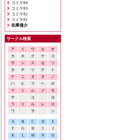
コミケ84
コミケ83
コミケ82
コミケ81
在庫僅少
サークル検索
ア
イ
ウ
エ
オ
カ
キ
ク
ケ
コ
サ
シ
ス
セ
ソ
タ
チ
ツ
テ
ト
ナ
ニ
ヌ
ネ
ノ
ハ
ヒ
フ
ヘ
ホ
マ
ミ
ム
メ
モ
ヤ
ユ
ヨ
ラ
リ
ル
レ
ロ
ワ
ヲ
ン
A
B
C
D
E
F
G
H
I
J
K
L
M
N
O