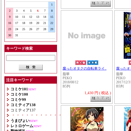
1
2
3
4
5
6
7
8
9
10
11
12
13
14
15
16
17
18
19
20
21
22
23
24
25
26
27
28
29
30
31
キーワード検索
腐ったオタクの自転車ライ..
腐ったオ
脂華
脂華
PEKO
PEKO
注目キーワード
2018/08/12
2017/12/3
B5判
B5判
コミケ101
NEW!!
1,430 円 ( 税込 )
コミケ100
コミケ99
コミティア138
コミティア137
・・・・・・・・・・・・・・・・・・・
うまぴょい
NEW!!
レトロゲーム
NEW!!