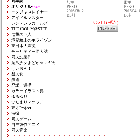
商業誌
脂華
脂華
オリジナル
PEKO
PEKO
NEW!!
2016/08/12
2016/04/1
ニンジャスレイヤー
B5判
B5判
アイドルマスター
865 円 ( 税込 )
シンデレラガールズ
THE iDOL M@STER
進撃の巨人
境界線上のホライゾン
東日本大震災
チャリティー同人誌
同人誌製作
魔法少女まどか☆マギカ
けいおん！
擬人化
鉄道
廃墟、遺構
カラーイラスト集
ゆるゆり
ひだまりスケッチ
東方Project
特撮
同人ゲーム
自主製作アニメ
同人音楽
・・・・・・・・・・・・・・・・・・・