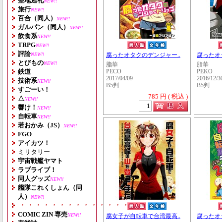
聖地巡礼
NEW!!
旅行
NEW!!
百合（同人）
NEW!!
ガルパン（同人）
NEW!!
飲食系
NEW!!
TRPG
NEW!!
評論
NEW!!
腐ったオタクのデンジャー..
腐ったオ
とびもの
NEW!!
脂華
脂華
鉄道
PECO
PEKO
2017/04/09
2016/12/3
技術系
NEW!!
B5判
B5判
すごーい！
785 円 ( 税込 )
△
NEW!!
響け！
NEW!!
自転車
NEW!!
若おかみ（JS）
NEW!!
FGO
アイカツ！
ミリタリー
宇宙戦艦ヤマト
ラブライブ！
同人グッズ
NEW!!
艦隊これくしょん（同
人）
NEW!!
・・・・・・・・・・・・・・・・・・・
COMIC ZIN 専売
NEW!!
腐女子が自転車で台湾最高..
腐ったオ