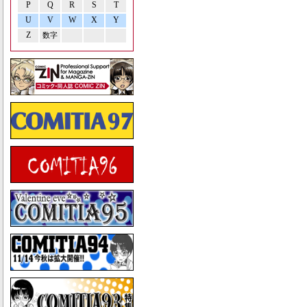
P
Q
R
S
T
U
V
W
X
Y
Z
数字