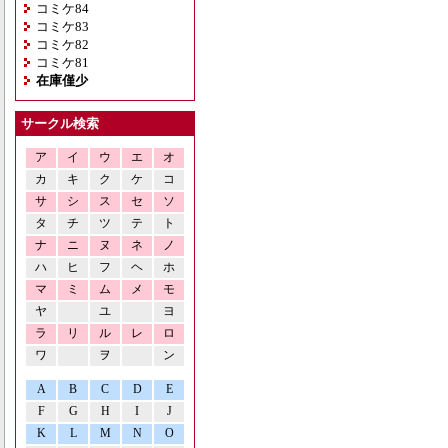
コミケ84
コミケ83
コミケ82
コミケ81
在庫僅少
サークル検索
ア
イ
ウ
エ
オ
カ
キ
ク
ケ
コ
サ
シ
ス
セ
ソ
タ
チ
ツ
テ
ト
ナ
ニ
ヌ
ネ
ノ
ハ
ヒ
フ
ヘ
ホ
マ
ミ
ム
メ
モ
ヤ
ユ
ヨ
ラ
リ
ル
レ
ロ
ワ
ヲ
ン
A
B
C
D
E
F
G
H
I
J
K
L
M
N
O