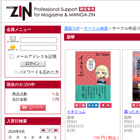
通販TOP
>
サークル検索
> サークル作品
会員メニュー
脂華
メールアドレスを記憶
パスワードを忘れた方
現在のカゴの中
商品点数
0
点
合計金額
0
円
イキりっぷ
腐ったオ
脂華
脂華
入荷日検索
PEKO
PEKO
2018/12/31
2018/12/3
B5判
B5判
2026年8月
726 円 ( 税込 )
日
月
火
水
木
金
土