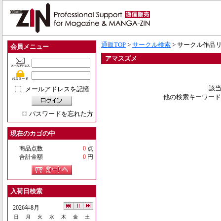
通販TOP
>
サークル検索
> サークル作品
会員メニュー
アマスズメ
該当
メールアドレスを記憶
他の検索キーワード
パスワードを忘れた方
現在のカゴの中
商品点数
0
点
合計金額
0
円
入荷日検索
2026年8月
日
月
火
水
木
金
土