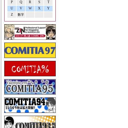
P
Q
R
S
T
U
V
W
X
Y
Z
数字