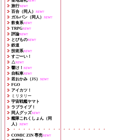
聖地巡礼
NEW!!
旅行
NEW!!
百合（同人）
NEW!!
ガルパン（同人）
NEW!!
飲食系
NEW!!
TRPG
NEW!!
評論
NEW!!
とびもの
NEW!!
鉄道
技術系
NEW!!
すごーい！
△
NEW!!
響け！
NEW!!
自転車
NEW!!
若おかみ（JS）
NEW!!
FGO
アイカツ！
ミリタリー
宇宙戦艦ヤマト
ラブライブ！
同人グッズ
NEW!!
艦隊これくしょん（同
人）
NEW!!
・・・・・・・・・・・・・・・・・・・
COMIC ZIN 専売
NEW!!