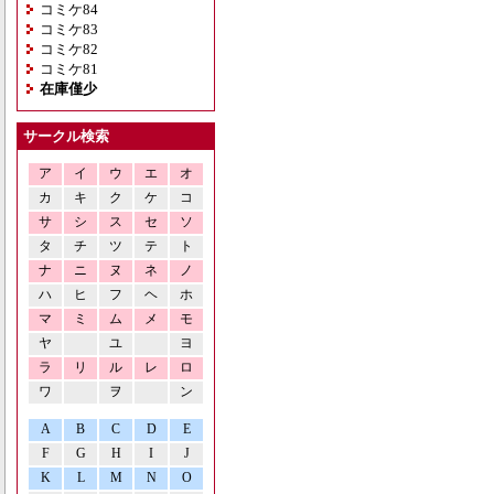
コミケ84
コミケ83
コミケ82
コミケ81
在庫僅少
サークル検索
ア
イ
ウ
エ
オ
カ
キ
ク
ケ
コ
サ
シ
ス
セ
ソ
タ
チ
ツ
テ
ト
ナ
ニ
ヌ
ネ
ノ
ハ
ヒ
フ
ヘ
ホ
マ
ミ
ム
メ
モ
ヤ
ユ
ヨ
ラ
リ
ル
レ
ロ
ワ
ヲ
ン
A
B
C
D
E
F
G
H
I
J
K
L
M
N
O