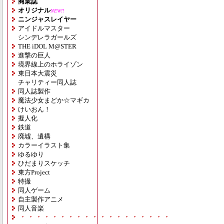
商業誌
オリジナル
NEW!!
ニンジャスレイヤー
アイドルマスター
シンデレラガールズ
THE iDOL M@STER
進撃の巨人
境界線上のホライゾン
東日本大震災
チャリティー同人誌
同人誌製作
魔法少女まどか☆マギカ
けいおん！
擬人化
鉄道
廃墟、遺構
カラーイラスト集
ゆるゆり
ひだまりスケッチ
東方Project
特撮
同人ゲーム
自主製作アニメ
同人音楽
・・・・・・・・・・・・・・・・・・・