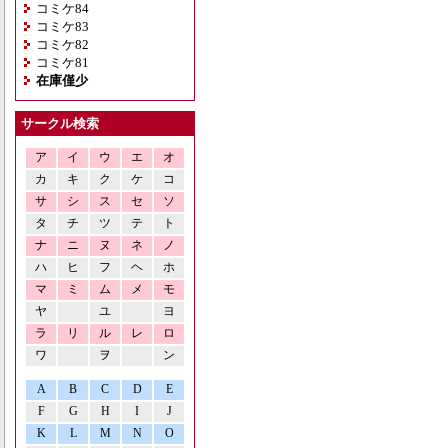
コミケ84
コミケ83
コミケ82
コミケ81
在庫僅少
サークル検索
ア
イ
ウ
エ
オ
カ
キ
ク
ケ
コ
サ
シ
ス
セ
ソ
タ
チ
ツ
テ
ト
ナ
ニ
ヌ
ネ
ノ
ハ
ヒ
フ
ヘ
ホ
マ
ミ
ム
メ
モ
ヤ
ユ
ヨ
ラ
リ
ル
レ
ロ
ワ
ヲ
ン
A
B
C
D
E
F
G
H
I
J
K
L
M
N
O