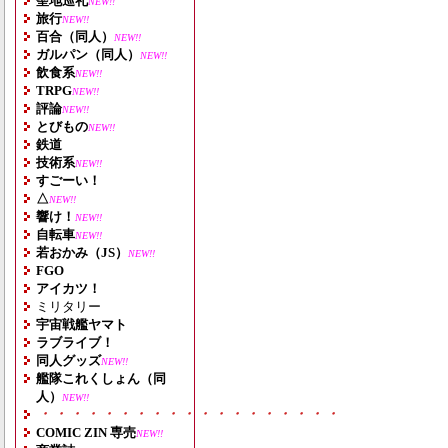
聖地巡礼
NEW!!
旅行
NEW!!
百合（同人）
NEW!!
ガルパン（同人）
NEW!!
飲食系
NEW!!
TRPG
NEW!!
評論
NEW!!
とびもの
NEW!!
鉄道
技術系
NEW!!
すごーい！
△
NEW!!
響け！
NEW!!
自転車
NEW!!
若おかみ（JS）
NEW!!
FGO
アイカツ！
ミリタリー
宇宙戦艦ヤマト
ラブライブ！
同人グッズ
NEW!!
艦隊これくしょん（同
人）
NEW!!
・・・・・・・・・・・・・・・・・・・
COMIC ZIN 専売
NEW!!