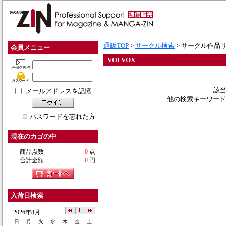
通販TOP
>
サークル検索
> サークル作品
会員メニュー
VOLVOX
該当
メールアドレスを記憶
他の検索キーワード
パスワードを忘れた方
現在のカゴの中
商品点数
0
点
合計金額
0
円
入荷日検索
2026年8月
日
月
火
水
木
金
土