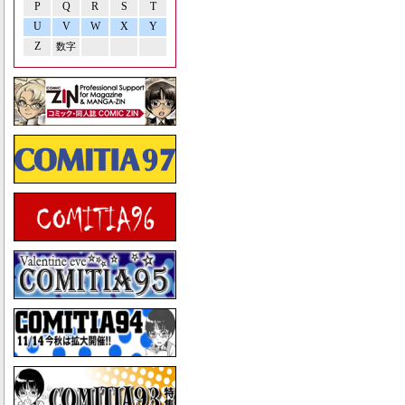
P
Q
R
S
T
U
V
W
X
Y
Z
数字