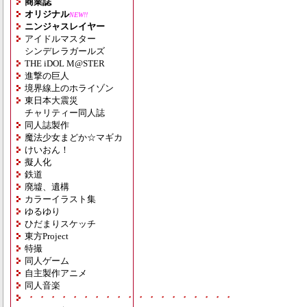
商業誌
オリジナル
NEW!!
ニンジャスレイヤー
アイドルマスター
シンデレラガールズ
THE iDOL M@STER
進撃の巨人
境界線上のホライゾン
東日本大震災
チャリティー同人誌
同人誌製作
魔法少女まどか☆マギカ
けいおん！
擬人化
鉄道
廃墟、遺構
カラーイラスト集
ゆるゆり
ひだまりスケッチ
東方Project
特撮
同人ゲーム
自主製作アニメ
同人音楽
・・・・・・・・・・・・・・・・・・・