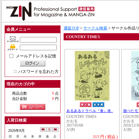
通販TOP
>
サークル検索
> サークル作品
会員メニュー
COUNTRY TIMES
メールアドレスを記憶
パスワードを忘れた方
現在のカゴの中
商品点数
0
点
合計金額
0
円
あるあるトラベル『食』改..
旅ぺたモ
COUNTRY TIMES
COUNTR
入荷日検索
かおる
かおる
2017/05/06
2016/12/3
A5判
A5判
2026年8月
315 円 ( 税込 )
日
月
火
水
木
金
土