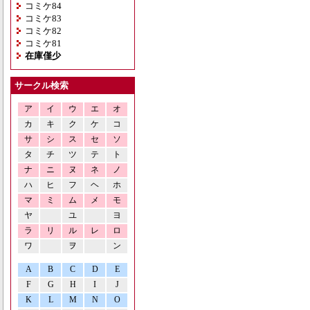
コミケ84
コミケ83
コミケ82
コミケ81
在庫僅少
サークル検索
ア
イ
ウ
エ
オ
カ
キ
ク
ケ
コ
サ
シ
ス
セ
ソ
タ
チ
ツ
テ
ト
ナ
ニ
ヌ
ネ
ノ
ハ
ヒ
フ
ヘ
ホ
マ
ミ
ム
メ
モ
ヤ
ユ
ヨ
ラ
リ
ル
レ
ロ
ワ
ヲ
ン
A
B
C
D
E
F
G
H
I
J
K
L
M
N
O