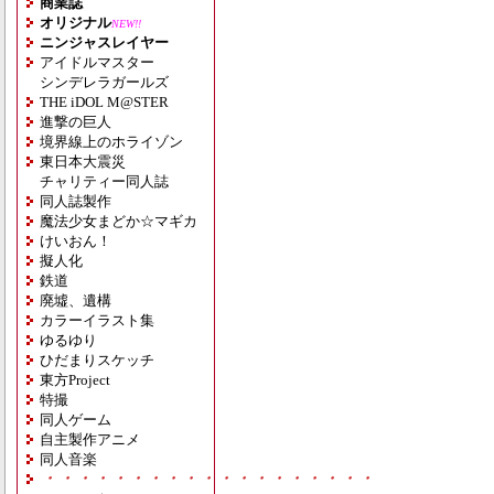
商業誌
オリジナル
NEW!!
ニンジャスレイヤー
アイドルマスター
シンデレラガールズ
THE iDOL M@STER
進撃の巨人
境界線上のホライゾン
東日本大震災
チャリティー同人誌
同人誌製作
魔法少女まどか☆マギカ
けいおん！
擬人化
鉄道
廃墟、遺構
カラーイラスト集
ゆるゆり
ひだまりスケッチ
東方Project
特撮
同人ゲーム
自主製作アニメ
同人音楽
・・・・・・・・・・・・・・・・・・・