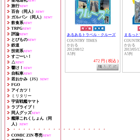
聖地巡礼
NEW!!
旅行
NEW!!
百合（同人）
NEW!!
ガルパン（同人）
NEW!!
飲食系
NEW!!
TRPG
NEW!!
評論
NEW!!
あるあるトラベル・クルーズ
まるっと
とびもの
NEW!!
COUNTRY TIMES
COUNTR
鉄道
かおる
かおる
2012/08/12
2013/05/1
技術系
NEW!!
A5判
A5判
すごーい！
472 円 ( 税込 )
△
NEW!!
響け！
NEW!!
自転車
NEW!!
若おかみ（JS）
NEW!!
FGO
アイカツ！
ミリタリー
宇宙戦艦ヤマト
ラブライブ！
同人グッズ
NEW!!
艦隊これくしょん（同
人）
NEW!!
・・・・・・・・・・・・・・・・・・・
COMIC ZIN 専売
NEW!!