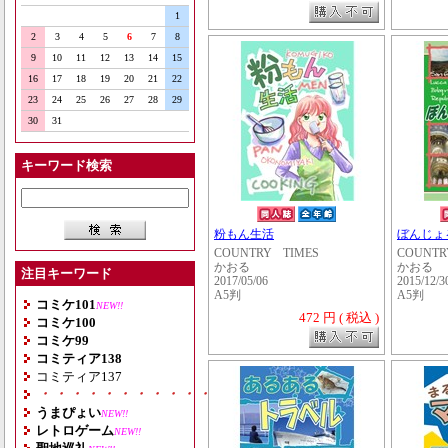
1
2
3
4
5
6
7
8
9
10
11
12
13
14
15
16
17
18
19
20
21
22
23
24
25
26
27
28
29
30
31
キーワード検索
粉もん生活
ぼんじょ
COUNTRY TIMES
COUNTR
かおる
かおる
注目キーワード
2017/05/06
2015/12/3
A5判
A5判
コミケ101
NEW!!
472 円 ( 税込 )
コミケ100
コミケ99
コミティア138
コミティア137
・・・・・・・・・・・・・・・・・・・
うまぴょい
NEW!!
レトロゲーム
NEW!!