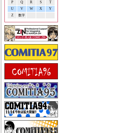
P
Q
R
S
T
U
V
W
X
Y
Z
数字