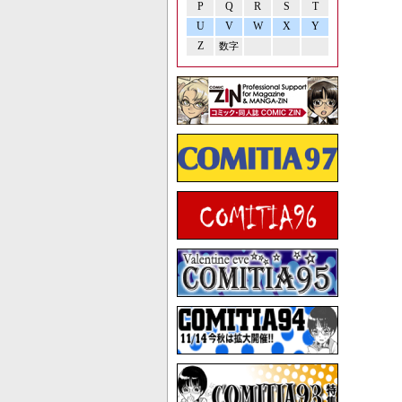
P
Q
R
S
T
U
V
W
X
Y
Z
数字