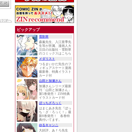
TOPへ
ピックアップ
雪割草
森薫先生、入江亜季先
生等が所属、漫画人大
注目の出版社・雪割草
のコミックスはこちら
メダリスト
つるまいかだ先生のフ
ィギュアスケート漫画
最新巻、特典イラスト
カード付
山田と加瀬さん
加瀬さんシリーズ最新
刊「山田と加瀬さん」
第5巻発売！ ZIN特典
イラストカード付
ぼっちざろっく
はまじあき先生『ぼっ
ち・ざ・ろっく！』最
新8巻発売！ 各巻特
典付いてます。
ゆるキャン△
大好評、あｆろ先生