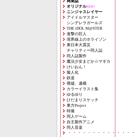
商業誌
オリジナル
NEW!!
ニンジャスレイヤー
アイドルマスター
シンデレラガールズ
THE iDOL M@STER
進撃の巨人
境界線上のホライゾン
東日本大震災
チャリティー同人誌
同人誌製作
魔法少女まどか☆マギカ
けいおん！
擬人化
鉄道
廃墟、遺構
カラーイラスト集
ゆるゆり
ひだまりスケッチ
東方Project
特撮
同人ゲーム
自主製作アニメ
同人音楽
・・・・・・・・・・・・・・