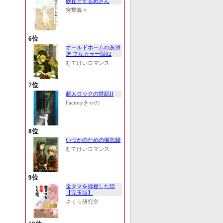
砂丘とするめさん
突撃蝶々
6位
オールドホームの灰羽
達 フルカラー版02
むてけいロマンス
7位
超人ロックの世紀II
Factoryきゃの
8位
いつかのための備忘録
むてけいロマンス
9位
金タマを捻挫した話
【完玉版】
さくら研究室