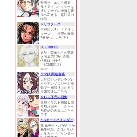
野田サトル先生最新
作！アイスホッケーを
通じて全ての挫折を祝
福へ変える、超回復の
物語1
ドリフターズ
平野耕太先生「ドリフ
ターズ」、待望の最新
7巻がついに刊行！
SCRIBBLES
必見！森薫先生の落書
き画集第3弾が登場。
特典は小冊子
「SCRIBBLES
color」！
ウマ娘 関連書籍
大注目シンデレラグレ
イやアンソロジーも発
売で一層盛り上がるウ
マ娘関連はこちら！
きらら作品の画集
美麗イラスト満載＆売
り切れ御免！ きらら
系作品の画集はこちら
です
ZINカードバインダー
森 薫先生・おがきちか
先生執筆、ZINオリジ
ナルカードバインダー