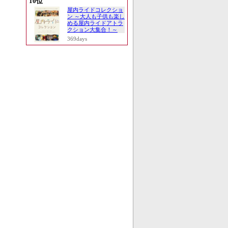
10位
屋内ライドコレクショ
ン ～大人も子供も楽し
める屋内ライドアトラ
クション大集合！～
369days