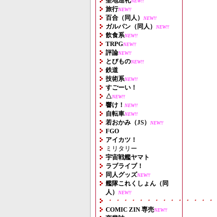
聖地巡礼
NEW!!
旅行
NEW!!
百合（同人）
NEW!!
ガルパン（同人）
NEW!!
飲食系
NEW!!
TRPG
NEW!!
評論
NEW!!
とびもの
NEW!!
鉄道
技術系
NEW!!
すごーい！
△
NEW!!
響け！
NEW!!
自転車
NEW!!
若おかみ（JS）
NEW!!
FGO
アイカツ！
ミリタリー
宇宙戦艦ヤマト
ラブライブ！
同人グッズ
NEW!!
艦隊これくしょん（同
人）
NEW!!
・・・・・・・・・・・・・・
COMIC ZIN 専売
NEW!!