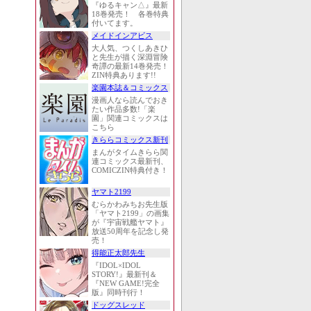
『ゆるキャン△』最新
18巻発売！ 各巻特典
付いてます。
メイドインアビス
大人気、つくしあきひ
と先生が描く深淵冒険
奇譚の最新14巻発売！
ZIN特典あります!!
楽園本誌＆コミックス
漫画人なら読んでおき
たい作品多数!「楽
園」関連コミックスは
こちら
きららコミックス新刊
まんがタイムきらら関
連コミックス最新刊、
COMICZIN特典付き！
ヤマト2199
むらかわみちお先生版
「ヤマト2199」の画集
が『宇宙戦艦ヤマト』
放送50周年を記念し発
売！
得能正太郎先生
『IDOL×IDOL
STORY!』最新刊＆
『NEW GAME!完全
版』同時刊行！
ドッグスレッド