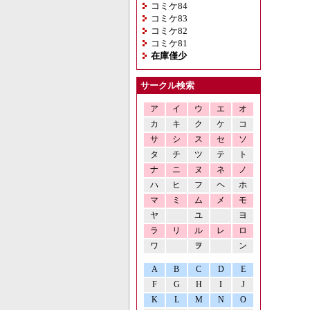
コミケ84
コミケ83
コミケ82
コミケ81
在庫僅少
サークル検索
ア
イ
ウ
エ
オ
カ
キ
ク
ケ
コ
サ
シ
ス
セ
ソ
タ
チ
ツ
テ
ト
ナ
ニ
ヌ
ネ
ノ
ハ
ヒ
フ
ヘ
ホ
マ
ミ
ム
メ
モ
ヤ
ユ
ヨ
ラ
リ
ル
レ
ロ
ワ
ヲ
ン
A
B
C
D
E
F
G
H
I
J
K
L
M
N
O