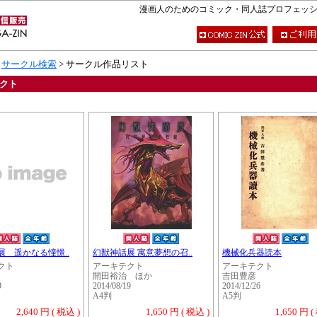
漫画人のためのコミック・同人誌プロフェッショナ
>
サークル検索
> サークル作品リスト
クト
展 遥かなる憧憬..
幻獣神話展 寓意夢想の召..
機械化兵器読本
クト
アーキテクト
アーキテクト
開田裕治 ほか
吉田豊彦
9
2014/08/19
2014/12/26
A4判
A5判
2,640 円 ( 税込 )
1,650 円 ( 税込 )
1,650 円 (