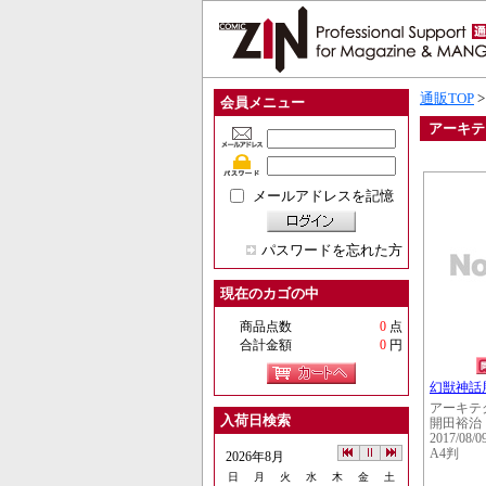
通販TOP
会員メニュー
アーキテ
メールアドレスを記憶
パスワードを忘れた方
現在のカゴの中
商品点数
0
点
合計金額
0
円
幻獣神話
アーキテ
入荷日検索
開田裕治
2017/08/0
A4判
2026年8月
日
月
火
水
木
金
土