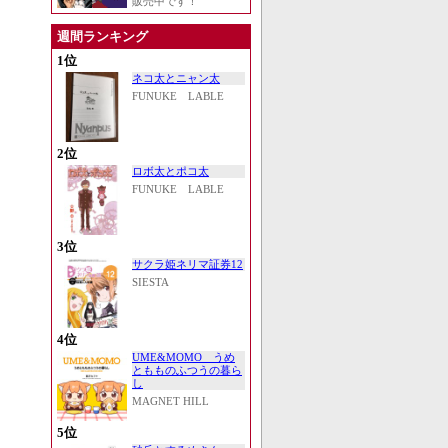
販売中です！
週間ランキング
1位
ネコ太とニャン太
FUNUKE LABLE
2位
ロボ太とポコ太
FUNUKE LABLE
3位
サクラ姫ネリマ証券12
SIESTA
4位
UME&MOMO うめ
ともものふつうの暮ら
し
MAGNET HILL
5位