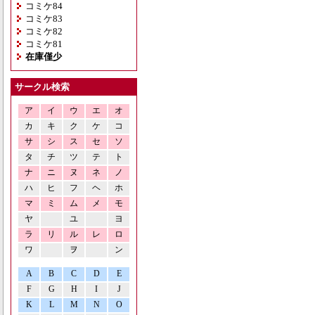
コミケ84
コミケ83
コミケ82
コミケ81
在庫僅少
サークル検索
ア
イ
ウ
エ
オ
カ
キ
ク
ケ
コ
サ
シ
ス
セ
ソ
タ
チ
ツ
テ
ト
ナ
ニ
ヌ
ネ
ノ
ハ
ヒ
フ
ヘ
ホ
マ
ミ
ム
メ
モ
ヤ
ユ
ヨ
ラ
リ
ル
レ
ロ
ワ
ヲ
ン
A
B
C
D
E
F
G
H
I
J
K
L
M
N
O