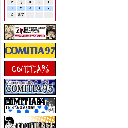
P
Q
R
S
T
U
V
W
X
Y
Z
数字