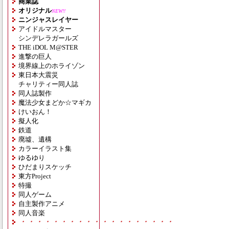
商業誌
オリジナル
NEW!!
ニンジャスレイヤー
アイドルマスター
シンデレラガールズ
THE iDOL M@STER
進撃の巨人
境界線上のホライゾン
東日本大震災
チャリティー同人誌
同人誌製作
魔法少女まどか☆マギカ
けいおん！
擬人化
鉄道
廃墟、遺構
カラーイラスト集
ゆるゆり
ひだまりスケッチ
東方Project
特撮
同人ゲーム
自主製作アニメ
同人音楽
・・・・・・・・・・・・・・・・・・・