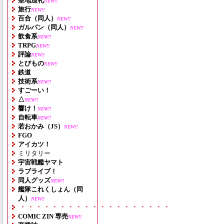
聖地巡礼
NEW!!
旅行
NEW!!
百合（同人）
NEW!!
ガルパン（同人）
NEW!!
飲食系
NEW!!
TRPG
NEW!!
評論
NEW!!
とびもの
NEW!!
鉄道
技術系
NEW!!
すごーい！
△
NEW!!
響け！
NEW!!
自転車
NEW!!
若おかみ（JS）
NEW!!
FGO
アイカツ！
ミリタリー
宇宙戦艦ヤマト
ラブライブ！
同人グッズ
NEW!!
艦隊これくしょん（同
人）
NEW!!
・・・・・・・・・・・・・・・・・・・
COMIC ZIN 専売
NEW!!