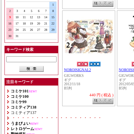
1
2
3
4
5
6
7
8
9
10
11
12
13
14
15
16
17
18
19
20
21
22
23
24
25
26
27
28
29
30
31
キーワード検索
NOROISIGNAL2
NOROIS
GIGWORKS
GIGWOR
ギグ
ギグ
注目キーワード
2012/11/18
2012/05/0
B5判
B5判
コミケ101
NEW!!
440 円 ( 税込 )
コミケ100
コミケ99
コミティア138
コミティア137
・・・・・・・・・・・・・・・・・・・
うまぴょい
NEW!!
レトロゲーム
NEW!!