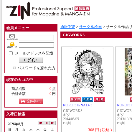
通販TOP
>
サークル検索
> サークル作品
会員メニュー
GIGWORKS
メールアドレスを記憶
パスワードを忘れた方
現在のカゴの中
商品点数
0
点
合計金額
0
円
NOROISIGNAL4.5
NOROIS
GIGWORKS
GIGWOR
入荷日検索
ギグ
ギグ
2014/05/05
2013/10/2
B5判
B5判
2026年8月
308 円 ( 税込 )
日
月
火
水
木
金
土