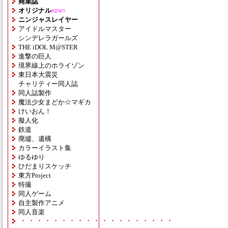
商業誌
オリジナル
NEW!!
ニンジャスレイヤー
アイドルマスター
シンデレラガールズ
THE iDOL M@STER
進撃の巨人
境界線上のホライゾン
東日本大震災
チャリティー同人誌
同人誌製作
魔法少女まどか☆マギカ
けいおん！
擬人化
鉄道
廃墟、遺構
カラーイラスト集
ゆるゆり
ひだまりスケッチ
東方Project
特撮
同人ゲーム
自主製作アニメ
同人音楽
・・・・・・・・・・・・・・・・・・・