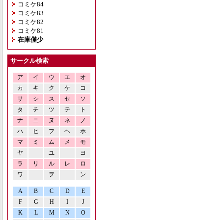
コミケ84
コミケ83
コミケ82
コミケ81
在庫僅少
サークル検索
ア
イ
ウ
エ
オ
カ
キ
ク
ケ
コ
サ
シ
ス
セ
ソ
タ
チ
ツ
テ
ト
ナ
ニ
ヌ
ネ
ノ
ハ
ヒ
フ
ヘ
ホ
マ
ミ
ム
メ
モ
ヤ
ユ
ヨ
ラ
リ
ル
レ
ロ
ワ
ヲ
ン
A
B
C
D
E
F
G
H
I
J
K
L
M
N
O