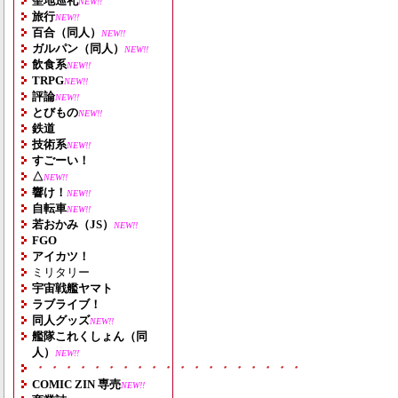
聖地巡礼
NEW!!
旅行
NEW!!
百合（同人）
NEW!!
ガルパン（同人）
NEW!!
飲食系
NEW!!
TRPG
NEW!!
評論
NEW!!
とびもの
NEW!!
鉄道
技術系
NEW!!
すごーい！
△
NEW!!
響け！
NEW!!
自転車
NEW!!
若おかみ（JS）
NEW!!
FGO
アイカツ！
ミリタリー
宇宙戦艦ヤマト
ラブライブ！
同人グッズ
NEW!!
艦隊これくしょん（同
人）
NEW!!
・・・・・・・・・・・・・・・・・・・
COMIC ZIN 専売
NEW!!