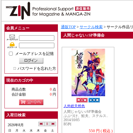
通販TOP
>
サークル検索
> サークル作品
会員メニュー
人間じゃない♪SP準備会
メールアドレスを記憶
パスワードを忘れた方
現在のカゴの中
商品点数
0
点
合計金額
0
円
人外総天然色
人間じゃない♪SP準備会
入荷日検索
ぶぶづけ、鮭夫、ステルス..
2014/10/05
B5判
2026年8月
550 円 ( 税込 )
日
月
火
水
木
金
土