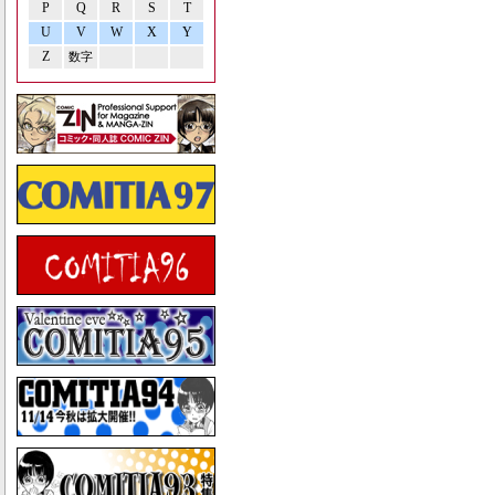
P
Q
R
S
T
U
V
W
X
Y
Z
数字