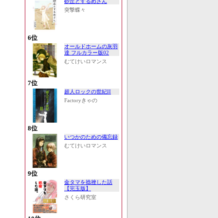
砂丘とするめさん
突撃蝶々
6位
オールドホームの灰羽
達 フルカラー版02
むてけいロマンス
7位
超人ロックの世紀II
Factoryきゃの
8位
いつかのための備忘録
むてけいロマンス
9位
金タマを捻挫した話
【完玉版】
さくら研究室