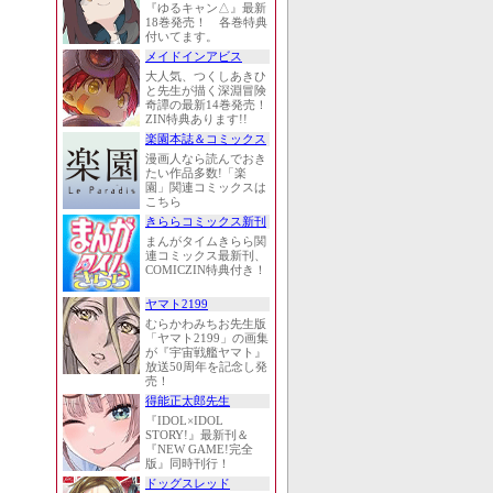
『ゆるキャン△』最新
18巻発売！ 各巻特典
付いてます。
メイドインアビス
大人気、つくしあきひ
と先生が描く深淵冒険
奇譚の最新14巻発売！
ZIN特典あります!!
楽園本誌＆コミックス
漫画人なら読んでおき
たい作品多数!「楽
園」関連コミックスは
こちら
きららコミックス新刊
まんがタイムきらら関
連コミックス最新刊、
COMICZIN特典付き！
ヤマト2199
むらかわみちお先生版
「ヤマト2199」の画集
が『宇宙戦艦ヤマト』
放送50周年を記念し発
売！
得能正太郎先生
『IDOL×IDOL
STORY!』最新刊＆
『NEW GAME!完全
版』同時刊行！
ドッグスレッド