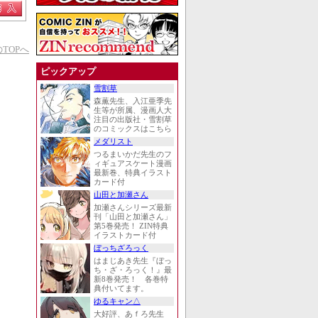
TOPへ
ピックアップ
雪割草
森薫先生、入江亜季先
生等が所属、漫画人大
注目の出版社・雪割草
のコミックスはこちら
メダリスト
つるまいかだ先生のフ
ィギュアスケート漫画
最新巻、特典イラスト
カード付
山田と加瀬さん
加瀬さんシリーズ最新
刊「山田と加瀬さん」
第5巻発売！ ZIN特典
イラストカード付
ぼっちざろっく
はまじあき先生『ぼっ
ち・ざ・ろっく！』最
新8巻発売！ 各巻特
典付いてます。
ゆるキャン△
大好評、あｆろ先生