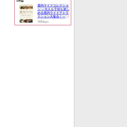
10位
屋内ライドコレクショ
ン ～大人も子供も楽し
める屋内ライドアトラ
クション大集合！～
369days