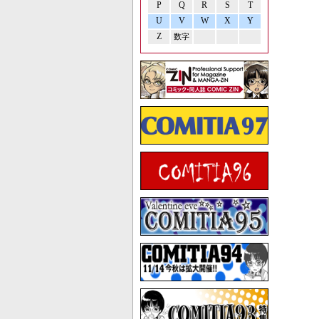
P
Q
R
S
T
U
V
W
X
Y
Z
数字