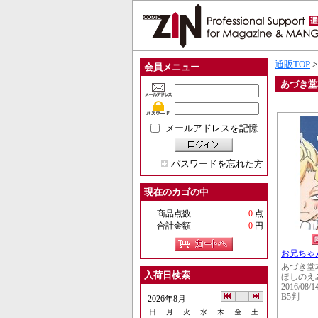
通販TOP
会員メニュー
あづき堂
メールアドレスを記憶
パスワードを忘れた方
現在のカゴの中
商品点数
0
点
合計金額
0
円
お兄ちゃ
あづき堂
入荷日検索
ほしのえ
2016/08/1
B5判
2026年8月
日
月
火
水
木
金
土