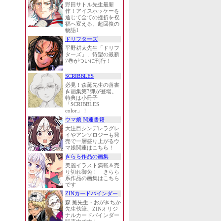
野田サトル先生最新
作！アイスホッケーを
通じて全ての挫折を祝
福へ変える、超回復の
物語1
ドリフターズ
平野耕太先生「ドリフ
ターズ」、待望の最新
7巻がついに刊行！
SCRIBBLES
必見！森薫先生の落書
き画集第3弾が登場。
特典は小冊子
「SCRIBBLES
color」！
ウマ娘 関連書籍
大注目シンデレラグレ
イやアンソロジーも発
売で一層盛り上がるウ
マ娘関連はこちら！
きらら作品の画集
美麗イラスト満載＆売
り切れ御免！ きらら
系作品の画集はこちら
です
ZINカードバインダー
森 薫先生・おがきちか
先生執筆、ZINオリジ
ナルカードバインダー