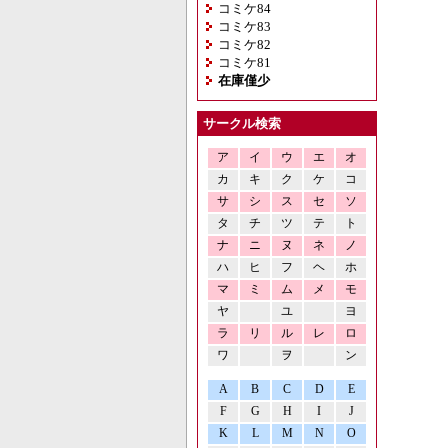
コミケ84
コミケ83
コミケ82
コミケ81
在庫僅少
サークル検索
ア
イ
ウ
エ
オ
カ
キ
ク
ケ
コ
サ
シ
ス
セ
ソ
タ
チ
ツ
テ
ト
ナ
ニ
ヌ
ネ
ノ
ハ
ヒ
フ
ヘ
ホ
マ
ミ
ム
メ
モ
ヤ
ユ
ヨ
ラ
リ
ル
レ
ロ
ワ
ヲ
ン
A
B
C
D
E
F
G
H
I
J
K
L
M
N
O