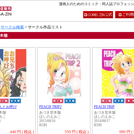
漫画人のためのコミック・同人誌プロフェッショナ
>
サークル検索
> サークル作品リスト
本舗
んとお呼び
PEACH TRIP2
PEACH TRIP
本舗
あづき堂本舗
あづき堂本舗
みこ
ほしのえみこ
ほしのえみこ
4
2015/08/16
2014/08/17
B5判
B5判
440 円 ( 税込 )
550 円 ( 税込 )
990 円 (