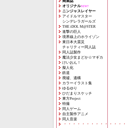
商業誌
オリジナル
NEW!!
ニンジャスレイヤー
アイドルマスター
シンデレラガールズ
THE iDOL M@STER
進撃の巨人
境界線上のホライゾン
東日本大震災
チャリティー同人誌
同人誌製作
魔法少女まどか☆マギカ
けいおん！
擬人化
鉄道
廃墟、遺構
カラーイラスト集
ゆるゆり
ひだまりスケッチ
東方Project
特撮
同人ゲーム
自主製作アニメ
同人音楽
・・・・・・・・・・・・・・