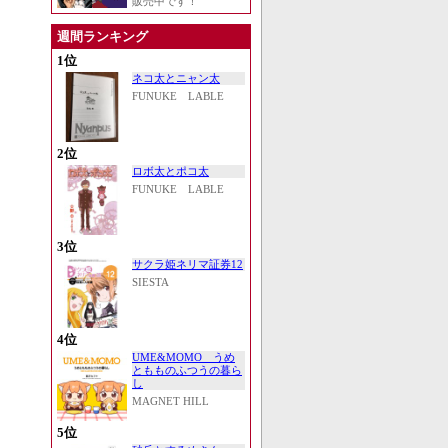
販売中です！
週間ランキング
1位
ネコ太とニャン太
FUNUKE LABLE
2位
ロボ太とポコ太
FUNUKE LABLE
3位
サクラ姫ネリマ証券12
SIESTA
4位
UME&MOMO うめ
ともものふつうの暮ら
し
MAGNET HILL
5位