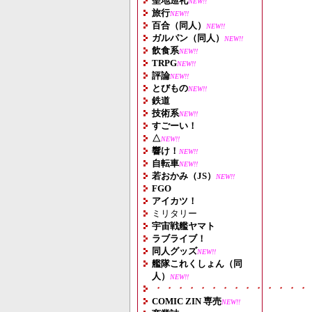
聖地巡礼
NEW!!
旅行
NEW!!
百合（同人）
NEW!!
ガルパン（同人）
NEW!!
飲食系
NEW!!
TRPG
NEW!!
評論
NEW!!
とびもの
NEW!!
鉄道
技術系
NEW!!
すごーい！
△
NEW!!
響け！
NEW!!
自転車
NEW!!
若おかみ（JS）
NEW!!
FGO
アイカツ！
ミリタリー
宇宙戦艦ヤマト
ラブライブ！
同人グッズ
NEW!!
艦隊これくしょん（同
人）
NEW!!
・・・・・・・・・・・・・・
COMIC ZIN 専売
NEW!!