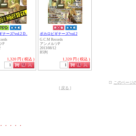
ーズ!vol.2 D..
ボカロビギナーズ!vol.2
cords
G.C.M Records
ツP
アンメルツP
2
2013/08/12
B5判
1,320 円 ( 税込 )
1,320 円 ( 税込 )
このページの
[ 戻る ]
・・・・・