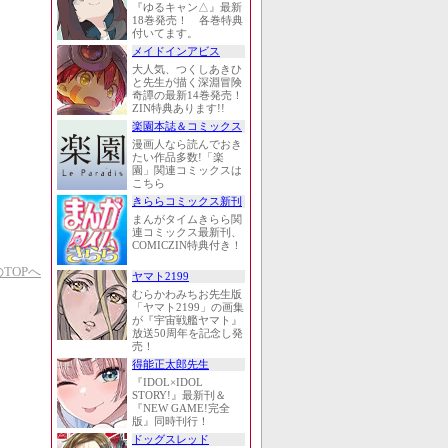
『ゆるキャン△』最新
18巻発売！ 各巻特典
付いてます。
メイドインアビス
大人気、つくしあきひ
と先生が描く深淵冒険
奇譚の最新14巻発売！
ZIN特典あります!!
楽園本誌＆コミックス
漫画人なら読んでおき
たい作品多数!「楽
園」関連コミックスは
こちら
きららコミックス新刊
まんがタイムきらら関
連コミックス最新刊、
COMICZIN特典付き！
TOPへ
ヤマト2199
むらかわみちお先生版
「ヤマト2199」の画集
が『宇宙戦艦ヤマト』
放送50周年を記念し発
売！
得能正太郎先生
『IDOL×IDOL
STORY!』最新刊＆
『NEW GAME!完全
版』同時刊行！
ドッグスレッド