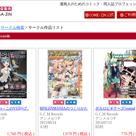
漫画人のためのコミック・同人誌プロフェッショナ
>
サークル検索
> サークル作品リスト
cords
ers～このVST(i)プ..
RINLENMANIAのつくりかた
ボカロビギナーズ!extend
cords
G.C.M Records
G.C.M Records
ツP
アンメルツP
アンメルツP
1
2015/06/14
2014/07/13
A5判
B5判
1,760 円 ( 税込 )
1,078 円 ( 税込 )
770 円 (