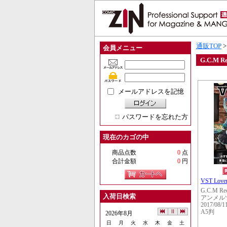
通販TOP
会員メニュー
G.C.M Re
メールアドレスを記憶
パスワードを忘れた方
現在のカゴの中
商品点数
0
点
合計金額
0
円
VST Lov
G.C.M Re
入荷日検索
アンメル
2017/08/1
A5判
2026年8月
日
月
火
水
木
金
土