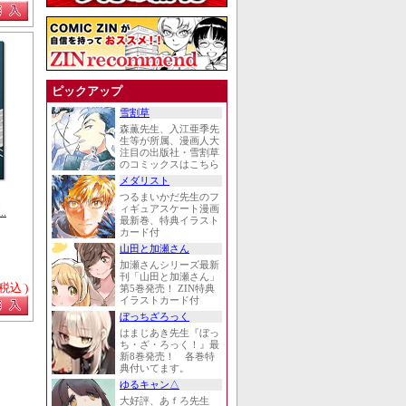
ピックアップ
雪割草
森薫先生、入江亜季先
生等が所属、漫画人大
注目の出版社・雪割草
のコミックスはこちら
メダリスト
つるまいかだ先生のフ
ィギュアスケート漫画
..
最新巻、特典イラスト
カード付
山田と加瀬さん
加瀬さんシリーズ最新
刊「山田と加瀬さん」
 税込 )
第5巻発売！ ZIN特典
イラストカード付
ぼっちざろっく
はまじあき先生『ぼっ
ち・ざ・ろっく！』最
新8巻発売！ 各巻特
典付いてます。
ゆるキャン△
大好評、あｆろ先生