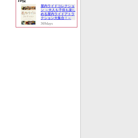
10位
屋内ライドコレクショ
ン ～大人も子供も楽し
める屋内ライドアトラ
クション大集合！～
369days