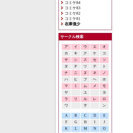
コミケ84
コミケ83
コミケ82
コミケ81
在庫僅少
サークル検索
ア
イ
ウ
エ
オ
カ
キ
ク
ケ
コ
サ
シ
ス
セ
ソ
タ
チ
ツ
テ
ト
ナ
ニ
ヌ
ネ
ノ
ハ
ヒ
フ
ヘ
ホ
マ
ミ
ム
メ
モ
ヤ
ユ
ヨ
ラ
リ
ル
レ
ロ
ワ
ヲ
ン
A
B
C
D
E
F
G
H
I
J
K
L
M
N
O