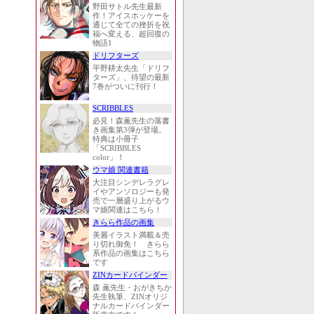
野田サトル先生最新
作！アイスホッケーを
通じて全ての挫折を祝
福へ変える、超回復の
物語1
ドリフターズ
平野耕太先生「ドリフ
ターズ」、待望の最新
7巻がついに刊行！
SCRIBBLES
必見！森薫先生の落書
き画集第3弾が登場。
特典は小冊子
「SCRIBBLES
color」！
ウマ娘 関連書籍
大注目シンデレラグレ
イやアンソロジーも発
売で一層盛り上がるウ
マ娘関連はこちら！
きらら作品の画集
美麗イラスト満載＆売
り切れ御免！ きらら
系作品の画集はこちら
です
ZINカードバインダー
森 薫先生・おがきちか
先生執筆、ZINオリジ
ナルカードバインダー