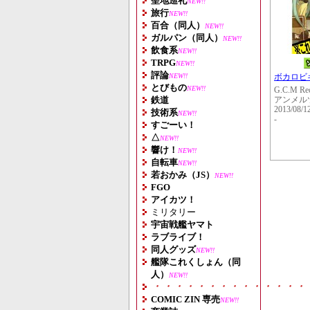
聖地巡礼
NEW!!
旅行
NEW!!
百合（同人）
NEW!!
ガルパン（同人）
NEW!!
飲食系
NEW!!
TRPG
NEW!!
評論
NEW!!
ボカロビギナ
とびもの
NEW!!
G.C.M Re
鉄道
アンメル
2013/08/1
技術系
NEW!!
-
すごーい！
△
NEW!!
響け！
NEW!!
自転車
NEW!!
若おかみ（JS）
NEW!!
FGO
アイカツ！
ミリタリー
宇宙戦艦ヤマト
ラブライブ！
同人グッズ
NEW!!
艦隊これくしょん（同
人）
NEW!!
・・・・・・・・・・・・・・
COMIC ZIN 専売
NEW!!