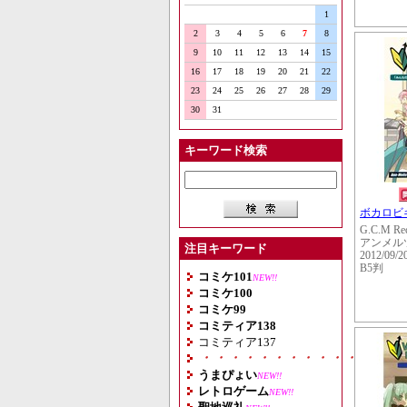
1
2
3
4
5
6
7
8
9
10
11
12
13
14
15
16
17
18
19
20
21
22
23
24
25
26
27
28
29
30
31
キーワード検索
ボカロビギ
G.C.M Re
アンメル
注目キーワード
2012/09/2
B5判
コミケ101
NEW!!
コミケ100
コミケ99
コミティア138
コミティア137
・・・・・・・・・・・・・・
うまぴょい
NEW!!
レトロゲーム
NEW!!