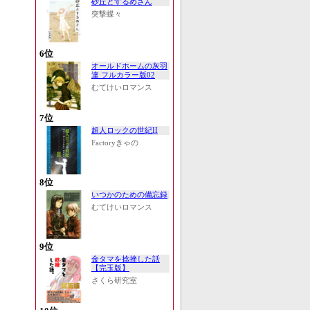
砂丘とするめさん
突撃蝶々
6位
オールドホームの灰羽
達 フルカラー版02
むてけいロマンス
7位
超人ロックの世紀II
Factoryきゃの
8位
いつかのための備忘録
むてけいロマンス
9位
金タマを捻挫した話
【完玉版】
さくら研究室