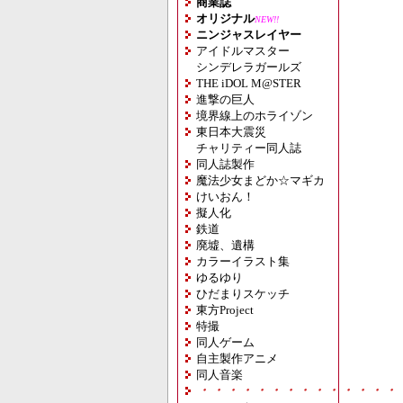
商業誌
オリジナル
NEW!!
ニンジャスレイヤー
アイドルマスター
シンデレラガールズ
THE iDOL M@STER
進撃の巨人
境界線上のホライゾン
東日本大震災
チャリティー同人誌
同人誌製作
魔法少女まどか☆マギカ
けいおん！
擬人化
鉄道
廃墟、遺構
カラーイラスト集
ゆるゆり
ひだまりスケッチ
東方Project
特撮
同人ゲーム
自主製作アニメ
同人音楽
・・・・・・・・・・・・・・