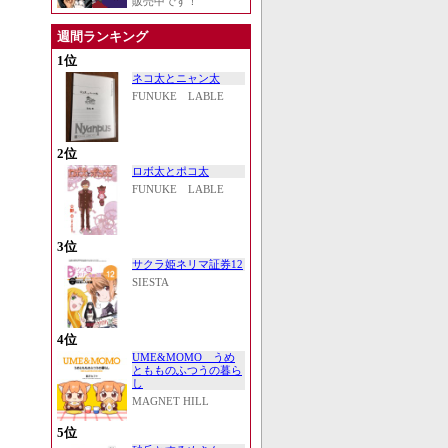
販売中です！
週間ランキング
1位
ネコ太とニャン太
FUNUKE LABLE
2位
ロボ太とポコ太
FUNUKE LABLE
3位
サクラ姫ネリマ証券12
SIESTA
4位
UME&MOMO うめ
ともものふつうの暮ら
し
MAGNET HILL
5位