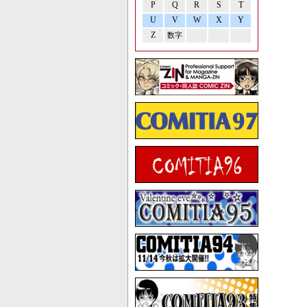
P
Q
R
S
T
U
V
W
X
Y
Z
数字