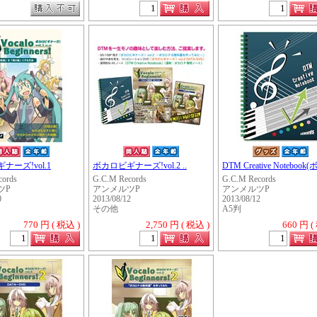
ナーズ!vol.1
ボカロビギナーズ!vol.2 ..
DTM Creative Notebook(ボ
cords
G.C.M Records
G.C.M Records
ツP
アンメルツP
アンメルツP
0
2013/08/12
2013/08/12
その他
A5判
770 円 ( 税込 )
2,750 円 ( 税込 )
660 円 (
・・・・・