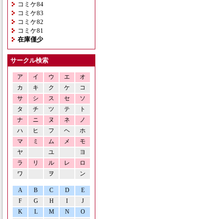
コミケ84
コミケ83
コミケ82
コミケ81
在庫僅少
サークル検索
ア
イ
ウ
エ
オ
カ
キ
ク
ケ
コ
サ
シ
ス
セ
ソ
タ
チ
ツ
テ
ト
ナ
ニ
ヌ
ネ
ノ
ハ
ヒ
フ
ヘ
ホ
マ
ミ
ム
メ
モ
ヤ
ユ
ヨ
ラ
リ
ル
レ
ロ
ワ
ヲ
ン
A
B
C
D
E
F
G
H
I
J
K
L
M
N
O