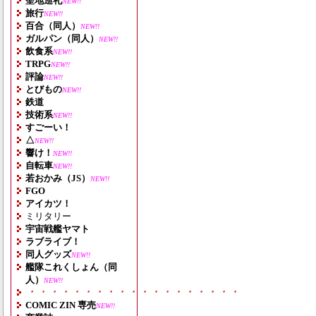
聖地巡礼
NEW!!
旅行
NEW!!
百合（同人）
NEW!!
ガルパン（同人）
NEW!!
飲食系
NEW!!
TRPG
NEW!!
評論
NEW!!
とびもの
NEW!!
鉄道
技術系
NEW!!
すごーい！
△
NEW!!
響け！
NEW!!
自転車
NEW!!
若おかみ（JS）
NEW!!
FGO
アイカツ！
ミリタリー
宇宙戦艦ヤマト
ラブライブ！
同人グッズ
NEW!!
艦隊これくしょん（同
人）
NEW!!
・・・・・・・・・・・・・・・・・・・
COMIC ZIN 専売
NEW!!