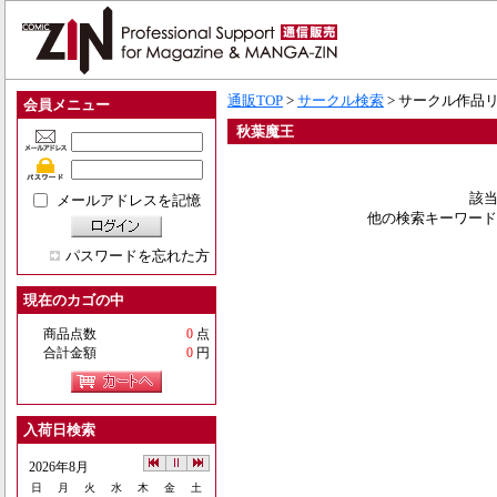
通販TOP
>
サークル検索
> サークル作品
会員メニュー
秋葉魔王
該当
メールアドレスを記憶
他の検索キーワード
パスワードを忘れた方
現在のカゴの中
商品点数
0
点
合計金額
0
円
入荷日検索
2026年8月
日
月
火
水
木
金
土