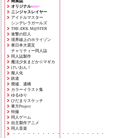
商業誌
オリジナル
NEW!!
ニンジャスレイヤー
アイドルマスター
シンデレラガールズ
THE iDOL M@STER
進撃の巨人
境界線上のホライゾン
東日本大震災
チャリティー同人誌
同人誌製作
魔法少女まどか☆マギカ
けいおん！
擬人化
鉄道
廃墟、遺構
カラーイラスト集
ゆるゆり
ひだまりスケッチ
東方Project
特撮
同人ゲーム
自主製作アニメ
同人音楽
・・・・・・・・・・・・・・・・・・・