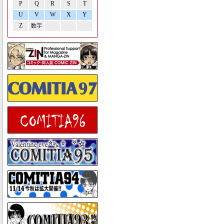
P
Q
R
S
T
U
V
W
X
Y
Z
数字