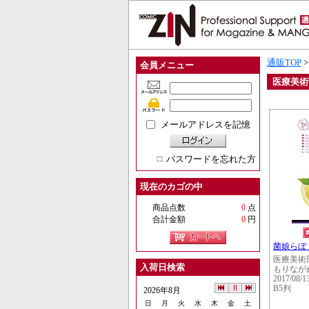
通販TOP
会員メニュー
医療美術
メールアドレスを記憶
パスワードを忘れた方
現在のカゴの中
商品点数
0
点
合計金額
0
円
菌娘らぼ P
医療美術
入荷日検索
もりなが
2017/08/1
B5判
2026年8月
日
月
火
水
木
金
土