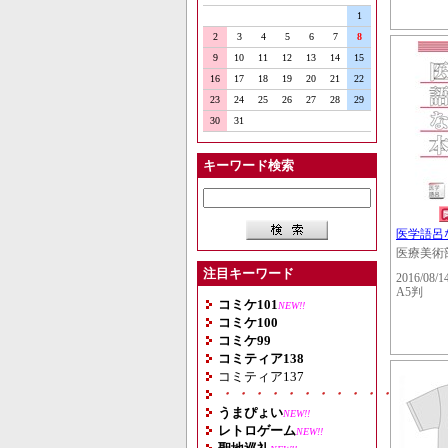
1
2
3
4
5
6
7
8
9
10
11
12
13
14
15
16
17
18
19
20
21
22
23
24
25
26
27
28
29
30
31
キーワード検索
医学語呂な
医療美術
注目キーワード
2016/08/1
A5判
コミケ101
NEW!!
コミケ100
コミケ99
コミティア138
コミティア137
・・・・・・・・・・・・・・
うまぴょい
NEW!!
レトロゲーム
NEW!!