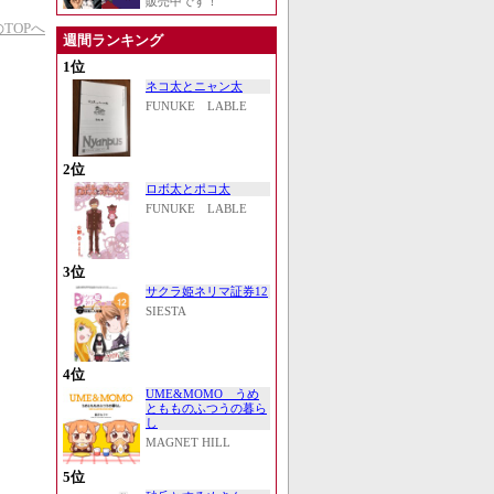
販売中です！
TOPへ
週間ランキング
1位
ネコ太とニャン太
FUNUKE LABLE
2位
ロボ太とポコ太
FUNUKE LABLE
3位
サクラ姫ネリマ証券12
SIESTA
4位
UME&MOMO うめ
ともものふつうの暮ら
し
MAGNET HILL
5位