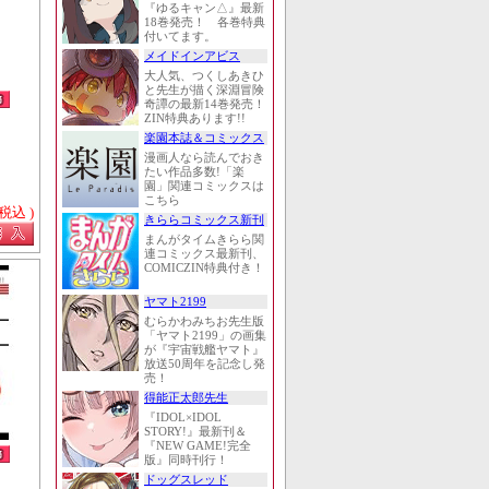
『ゆるキャン△』最新
18巻発売！ 各巻特典
付いてます。
メイドインアビス
大人気、つくしあきひ
と先生が描く深淵冒険
奇譚の最新14巻発売！
ZIN特典あります!!
楽園本誌＆コミックス
漫画人なら読んでおき
たい作品多数!「楽
園」関連コミックスは
こちら
 税込 )
きららコミックス新刊
まんがタイムきらら関
連コミックス最新刊、
COMICZIN特典付き！
ヤマト2199
むらかわみちお先生版
「ヤマト2199」の画集
が『宇宙戦艦ヤマト』
放送50周年を記念し発
売！
得能正太郎先生
『IDOL×IDOL
STORY!』最新刊＆
『NEW GAME!完全
版』同時刊行！
ドッグスレッド