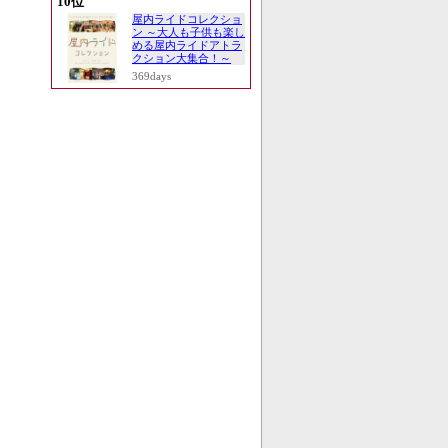
10位
屋内ライドコレクショ
ン ～大人も子供も楽し
める屋内ライドアトラ
クション大集合！～
369days