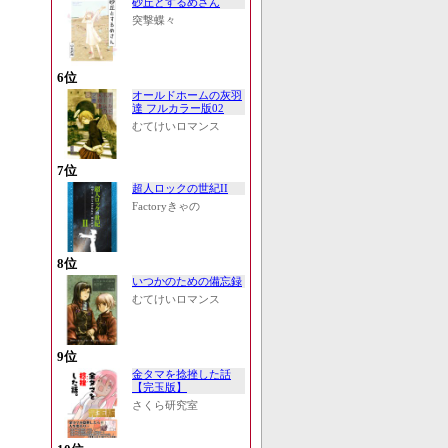
砂丘とするめさん
突撃蝶々
6位
オールドホームの灰羽
達 フルカラー版02
むてけいロマンス
7位
超人ロックの世紀II
Factoryきゃの
8位
いつかのための備忘録
むてけいロマンス
9位
金タマを捻挫した話
【完玉版】
さくら研究室