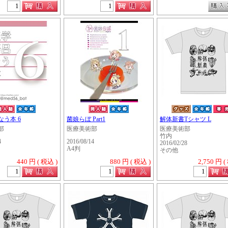
う本 6
菌娘らぼ Part1
解体新書Tシャツ L
部
医療美術部
医療美術部
竹内
4
2016/08/14
2016/02/28
A4判
その他
440 円 ( 税込 )
880 円 ( 税込 )
2,750 円 (
・・・・・