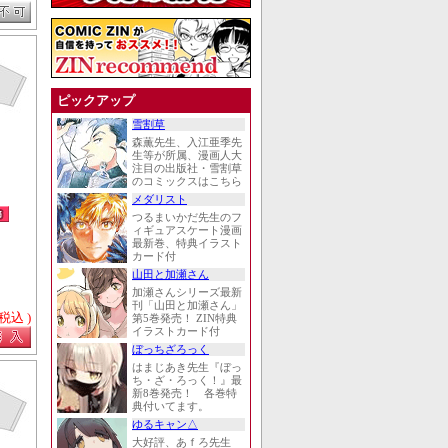
ピックアップ
雪割草
森薫先生、入江亜季先
生等が所属、漫画人大
注目の出版社・雪割草
のコミックスはこちら
メダリスト
つるまいかだ先生のフ
ィギュアスケート漫画
最新巻、特典イラスト
カード付
山田と加瀬さん
加瀬さんシリーズ最新
刊「山田と加瀬さん」
 税込 )
第5巻発売！ ZIN特典
イラストカード付
ぼっちざろっく
はまじあき先生『ぼっ
ち・ざ・ろっく！』最
新8巻発売！ 各巻特
典付いてます。
ゆるキャン△
大好評、あｆろ先生