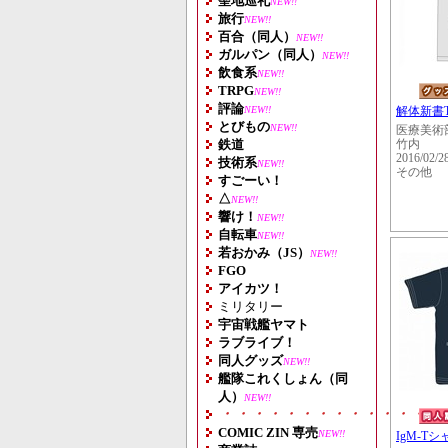
聖地巡礼
NEW!!
旅行
NEW!!
百合（同人）
NEW!!
ガルパン（同人）
NEW!!
飲食系
NEW!!
TRPG
NEW!!
評論
NEW!!
解体新書
とびもの
NEW!!
医療美術
鉄道
竹内
2016/02/2
技術系
NEW!!
その他
すごーい！
△
NEW!!
響け！
NEW!!
自転車
NEW!!
若おかみ（JS）
NEW!!
FGO
アイカツ！
ミリタリー
宇宙戦艦ヤマト
ラブライブ！
同人グッズ
NEW!!
艦隊これくしょん（同
人）
NEW!!
・・・・・・・・・・・・・・
COMIC ZIN 専売
NEW!!
IgM-Tシ