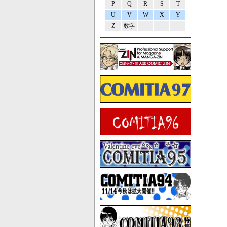
P
Q
R
S
T
U
V
W
X
Y
Z
数字