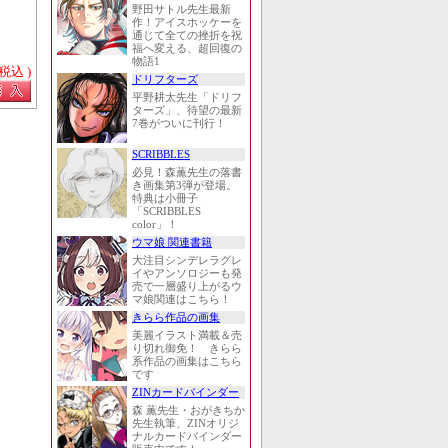
野田サトル先生最新
作！アイスホッケーを
通じて全ての挫折を祝
福へ変える、超回復の
物語1
 税込 )
ドリフターズ
平野耕太先生「ドリフ
ターズ」、待望の最新
7巻がついに刊行！
SCRIBBLES
必見！森薫先生の落書
き画集第3弾が登場。
特典は小冊子
「SCRIBBLES
color」！
ウマ娘 関連書籍
大注目シンデレラグレ
イやアンソロジーも発
売で一層盛り上がるウ
マ娘関連はこちら！
きらら作品の画集
美麗イラスト満載＆売
り切れ御免！ きらら
系作品の画集はこちら
です
ZINカードバインダー
森 薫先生・おがきちか
先生執筆、ZINオリジ
ナルカードバインダー