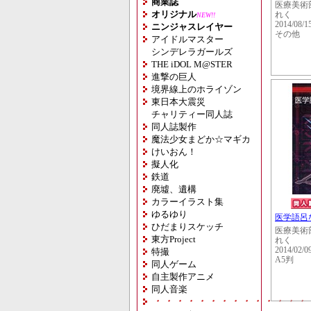
商業誌
医療美術
オリジナル
れく
NEW!!
2014/08/1
ニンジャスレイヤー
その他
アイドルマスター
シンデレラガールズ
THE iDOL M@STER
進撃の巨人
境界線上のホライゾン
東日本大震災
チャリティー同人誌
同人誌製作
魔法少女まどか☆マギカ
けいおん！
擬人化
鉄道
廃墟、遺構
カラーイラスト集
ゆるゆり
医学語呂
ひだまりスケッチ
医療美術
東方Project
れく
2014/02/0
特撮
A5判
同人ゲーム
自主製作アニメ
同人音楽
・・・・・・・・・・・・・・