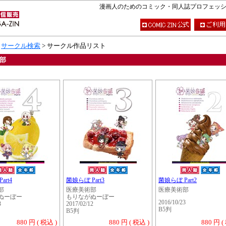
漫画人のためのコミック・同人誌プロフェッショナ
>
サークル検索
> サークル作品リスト
部
art4
菌娘らぼ Part3
菌娘らぼ Part2
部
医療美術部
医療美術部
ぬーぼー
もりながぬーぼー
2016/10/23
3
2017/02/12
B5判
B5判
880 円 ( 税込 )
880 円 ( 税込 )
880 円 (