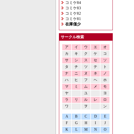
コミケ84
コミケ83
コミケ82
コミケ81
在庫僅少
サークル検索
ア
イ
ウ
エ
オ
カ
キ
ク
ケ
コ
サ
シ
ス
セ
ソ
タ
チ
ツ
テ
ト
ナ
ニ
ヌ
ネ
ノ
ハ
ヒ
フ
ヘ
ホ
マ
ミ
ム
メ
モ
ヤ
ユ
ヨ
ラ
リ
ル
レ
ロ
ワ
ヲ
ン
A
B
C
D
E
F
G
H
I
J
K
L
M
N
O