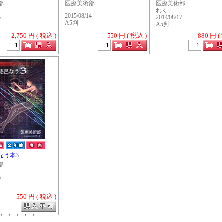
部
医療美術部
医療美術部
れく
2015/08/14
5
2014/08/17
A5判
A5判
2,750 円 ( 税込 )
550 円 ( 税込 )
880 円 (
なう本3
部
9
550 円 ( 税込 )
・・・・・