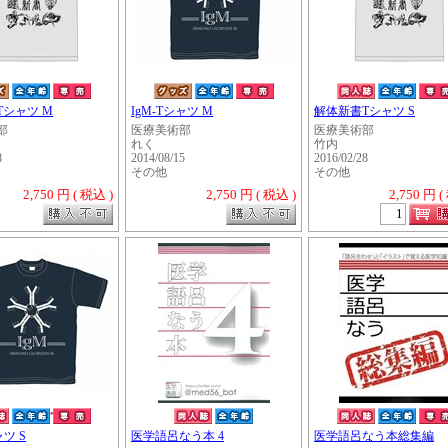
Tシャツ M
IgM-Tシャツ M
解体新書Tシャツ S
部
医療美術部
医療美術部
れく
竹内
8
2014/08/15
2016/02/28
その他
その他
2,750 円 ( 税込 )
2,750 円 ( 税込 )
2,750 円 (
・・・・・
ャツ S
医学語呂なう本 4
医学語呂なう本総集編