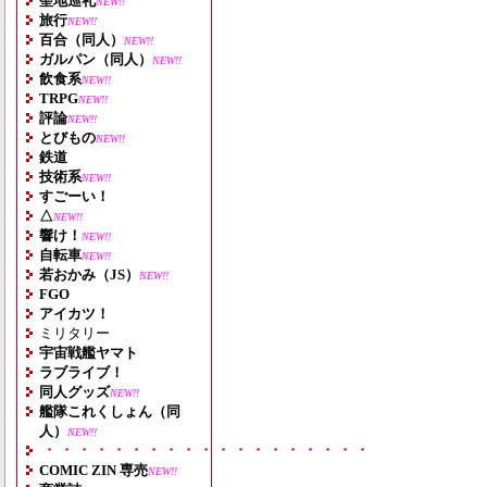
聖地巡礼
NEW!!
旅行
NEW!!
百合（同人）
NEW!!
ガルパン（同人）
NEW!!
飲食系
NEW!!
TRPG
NEW!!
評論
NEW!!
とびもの
NEW!!
鉄道
技術系
NEW!!
すごーい！
△
NEW!!
響け！
NEW!!
自転車
NEW!!
若おかみ（JS）
NEW!!
FGO
アイカツ！
ミリタリー
宇宙戦艦ヤマト
ラブライブ！
同人グッズ
NEW!!
艦隊これくしょん（同
人）
NEW!!
・・・・・・・・・・・・・・・・・・・
COMIC ZIN 専売
NEW!!