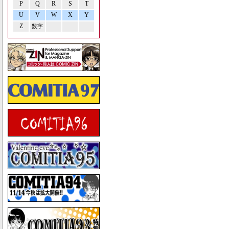
P
Q
R
S
T
U
V
W
X
Y
Z
数字