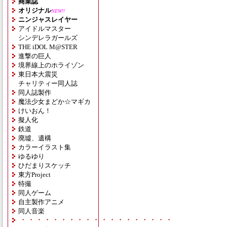
商業誌
オリジナル
NEW!!
ニンジャスレイヤー
アイドルマスター
シンデレラガールズ
THE iDOL M@STER
進撃の巨人
境界線上のホライゾン
東日本大震災
チャリティー同人誌
同人誌製作
魔法少女まどか☆マギカ
けいおん！
擬人化
鉄道
廃墟、遺構
カラーイラスト集
ゆるゆり
ひだまりスケッチ
東方Project
特撮
同人ゲーム
自主製作アニメ
同人音楽
・・・・・・・・・・・・・・・・・・・