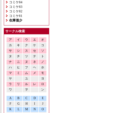
コミケ84
コミケ83
コミケ82
コミケ81
在庫僅少
サークル検索
ア
イ
ウ
エ
オ
カ
キ
ク
ケ
コ
サ
シ
ス
セ
ソ
タ
チ
ツ
テ
ト
ナ
ニ
ヌ
ネ
ノ
ハ
ヒ
フ
ヘ
ホ
マ
ミ
ム
メ
モ
ヤ
ユ
ヨ
ラ
リ
ル
レ
ロ
ワ
ヲ
ン
A
B
C
D
E
F
G
H
I
J
K
L
M
N
O