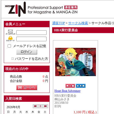
通販TOP
>
サークル検索
> サークル作品
会員メニュー
HBA実行委員会
メールアドレスを記憶
パスワードを忘れた方
現在のカゴの中
商品点数
0
点
合計金額
0
円
Heart Beat Adventure
HBA実行委員会
入荷日検索
桐山みさき
2013/08/10
B5判
2026年8月
1,100 円 ( 税込 )
日
月
火
水
木
金
土