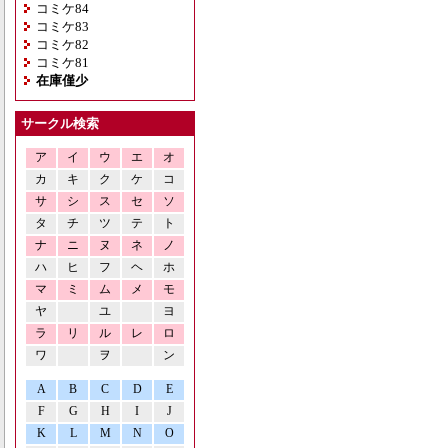
コミケ84
コミケ83
コミケ82
コミケ81
在庫僅少
サークル検索
ア
イ
ウ
エ
オ
カ
キ
ク
ケ
コ
サ
シ
ス
セ
ソ
タ
チ
ツ
テ
ト
ナ
ニ
ヌ
ネ
ノ
ハ
ヒ
フ
ヘ
ホ
マ
ミ
ム
メ
モ
ヤ
ユ
ヨ
ラ
リ
ル
レ
ロ
ワ
ヲ
ン
A
B
C
D
E
F
G
H
I
J
K
L
M
N
O