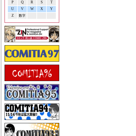
P
Q
R
S
T
U
V
W
X
Y
Z
数字