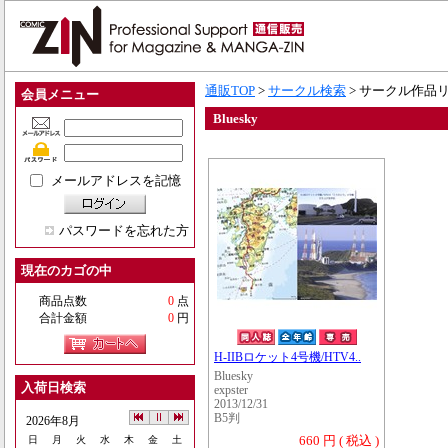
通販TOP
>
サークル検索
> サークル作品
会員メニュー
Bluesky
メールアドレスを記憶
パスワードを忘れた方
現在のカゴの中
商品点数
0
点
合計金額
0
円
H-IIBロケット4号機/HTV4..
Bluesky
入荷日検索
expster
2013/12/31
B5判
2026年8月
660 円 ( 税込 )
日
月
火
水
木
金
土