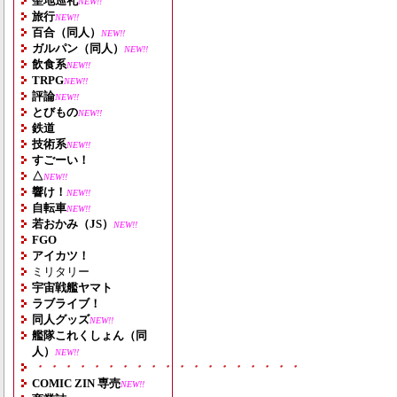
聖地巡礼
NEW!!
旅行
NEW!!
百合（同人）
NEW!!
ガルパン（同人）
NEW!!
飲食系
NEW!!
TRPG
NEW!!
評論
NEW!!
とびもの
NEW!!
鉄道
技術系
NEW!!
すごーい！
△
NEW!!
響け！
NEW!!
自転車
NEW!!
若おかみ（JS）
NEW!!
FGO
アイカツ！
ミリタリー
宇宙戦艦ヤマト
ラブライブ！
同人グッズ
NEW!!
艦隊これくしょん（同
人）
NEW!!
・・・・・・・・・・・・・・・・・・・
COMIC ZIN 専売
NEW!!