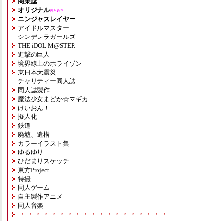
商業誌
オリジナル
NEW!!
ニンジャスレイヤー
アイドルマスター
シンデレラガールズ
THE iDOL M@STER
進撃の巨人
境界線上のホライゾン
東日本大震災
チャリティー同人誌
同人誌製作
魔法少女まどか☆マギカ
けいおん！
擬人化
鉄道
廃墟、遺構
カラーイラスト集
ゆるゆり
ひだまりスケッチ
東方Project
特撮
同人ゲーム
自主製作アニメ
同人音楽
・・・・・・・・・・・・・・・・・・・