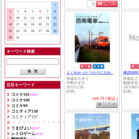
1
2
3
4
5
6
7
8
9
10
11
12
13
14
15
16
17
18
19
20
21
22
23
24
25
26
27
28
29
30
31
キーワード検索
よくわかったつもりになれ..
東武800
快速あさぎり
快速あさ
中野かずさ
館林甘音
注目キーワード
2015/12/30
2015/08/1
B5判
B5判
コミケ101
NEW!!
880 円 ( 税込 )
コミケ100
コミケ99
コミティア138
コミティア137
・・・・・・・・・・・・・・・・・・・
うまぴょい
NEW!!
レトロゲーム
NEW!!