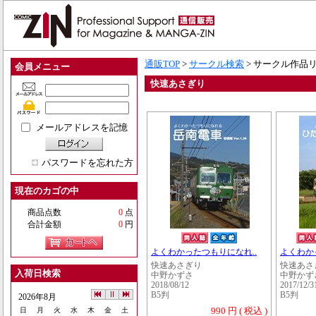
通販TOP
>
サークル検索
> サークル作品
会員メニュー
快速あさぎり
メールアドレスを記憶
パスワードを忘れた方
現在のカゴの中
商品点数
0
点
合計金額
0
円
よくわかったつもりになれ..
よくわか
快速あさぎり
快速あさ
入荷日検索
中野かずさ
中野かず
2018/08/12
2017/12/3
B5判
B5判
2026年8月
990 円 ( 税込 )
日
月
火
水
木
金
土