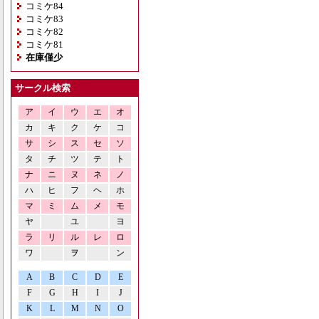
コミケ84
コミケ83
コミケ82
コミケ81
在庫僅少
サークル検索
ア
イ
ウ
エ
オ
カ
キ
ク
ケ
コ
サ
シ
ス
セ
ソ
タ
チ
ツ
テ
ト
ナ
ニ
ヌ
ネ
ノ
ハ
ヒ
フ
ヘ
ホ
マ
ミ
ム
メ
モ
ヤ
ユ
ヨ
ラ
リ
ル
レ
ロ
ワ
ヲ
ン
A
B
C
D
E
F
G
H
I
J
K
L
M
N
O