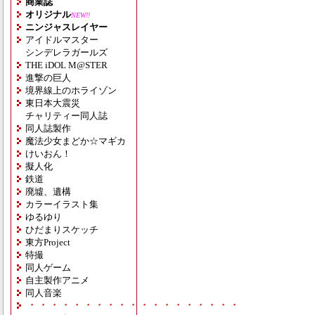
商業誌
オリジナル
NEW!!
ニンジャスレイヤー
アイドルマスター
シンデレラガールズ
THE iDOL M@STER
進撃の巨人
境界線上のホライゾン
東日本大震災
チャリティー同人誌
同人誌製作
魔法少女まどか☆マギカ
けいおん！
擬人化
鉄道
廃墟、遺構
カラーイラスト集
ゆるゆり
ひだまりスケッチ
東方Project
特撮
同人ゲーム
自主製作アニメ
同人音楽
・・・・・・・・・・・・・・・・・・・