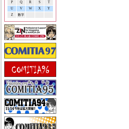
P
Q
R
S
T
U
V
W
X
Y
Z
数字