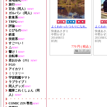
聖地巡礼
NEW!!
旅行
NEW!!
百合（同人）
NEW!!
ガルパン（同人）
NEW!!
飲食系
NEW!!
TRPG
NEW!!
評論
NEW!!
よくわかったつもりになれ..
よくわか
とびもの
NEW!!
快速あさぎり
快速あさ
鉄道
中野かずさ
中野かず
2014/08/15
2013/08/1
技術系
NEW!!
B5判
B5判
すごーい！
770 円 ( 税込 )
△
NEW!!
響け！
NEW!!
自転車
NEW!!
若おかみ（JS）
NEW!!
FGO
アイカツ！
ミリタリー
宇宙戦艦ヤマト
ラブライブ！
同人グッズ
NEW!!
艦隊これくしょん（同
人）
NEW!!
・・・・・・・・・・・・・・・・・・・
COMIC ZIN 専売
NEW!!