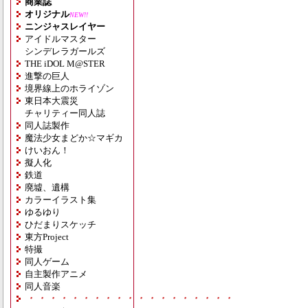
商業誌
オリジナル
NEW!!
ニンジャスレイヤー
アイドルマスター
シンデレラガールズ
THE iDOL M@STER
進撃の巨人
境界線上のホライゾン
東日本大震災
チャリティー同人誌
同人誌製作
魔法少女まどか☆マギカ
けいおん！
擬人化
鉄道
廃墟、遺構
カラーイラスト集
ゆるゆり
ひだまりスケッチ
東方Project
特撮
同人ゲーム
自主製作アニメ
同人音楽
・・・・・・・・・・・・・・・・・・・