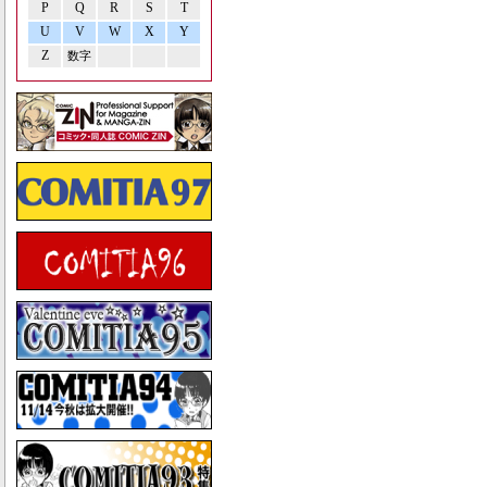
P
Q
R
S
T
U
V
W
X
Y
Z
数字