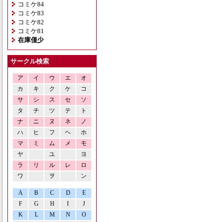
コミケ84
コミケ83
コミケ82
コミケ81
在庫僅少
サークル検索
ア
イ
ウ
エ
オ
カ
キ
ク
ケ
コ
サ
シ
ス
セ
ソ
タ
チ
ツ
テ
ト
ナ
ニ
ヌ
ネ
ノ
ハ
ヒ
フ
ヘ
ホ
マ
ミ
ム
メ
モ
ヤ
ユ
ヨ
ラ
リ
ル
レ
ロ
ワ
ヲ
ン
A
B
C
D
E
F
G
H
I
J
K
L
M
N
O