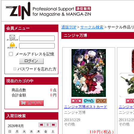
通販TOP
>
サークル検索
> サークル作品
会員メニュー
ニンジャ万博
メールアドレスを記憶
パスワードを忘れた方
現在のカゴの中
商品点数
0
点
合計金額
0
円
ニンジャ万博ポストカード
ニンジャ
ニンジャ万博
ニンジャ
入荷日検索
2013/12/29
2013/12/2
その他
その他
2026年8月
110 円 ( 税込 )
日
月
火
水
木
金
土