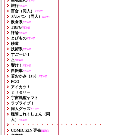
聖地巡礼
NEW!!
旅行
NEW!!
百合（同人）
NEW!!
ガルパン（同人）
NEW!!
飲食系
NEW!!
TRPG
NEW!!
評論
NEW!!
とびもの
NEW!!
鉄道
技術系
NEW!!
すごーい！
△
NEW!!
響け！
NEW!!
自転車
NEW!!
若おかみ（JS）
NEW!!
FGO
アイカツ！
ミリタリー
宇宙戦艦ヤマト
ラブライブ！
同人グッズ
NEW!!
艦隊これくしょん（同
人）
NEW!!
・・・・・・・・・・・・・・・・・・・
COMIC ZIN 専売
NEW!!