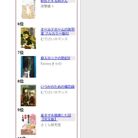
砂丘とするめさん
突撃蝶々
6位
オールドホームの灰羽
達 フルカラー版02
むてけいロマンス
7位
超人ロックの世紀II
Factoryきゃの
8位
いつかのための備忘録
むてけいロマンス
9位
金タマを捻挫した話
【完玉版】
さくら研究室