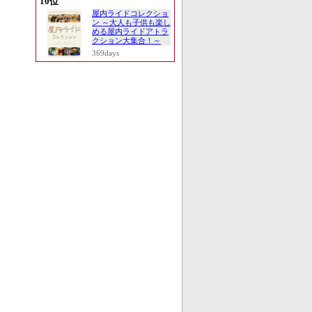
10位
屋内ライドコレクショ
ン ～大人も子供も楽し
める屋内ライドアトラ
クション大集合！～
369days