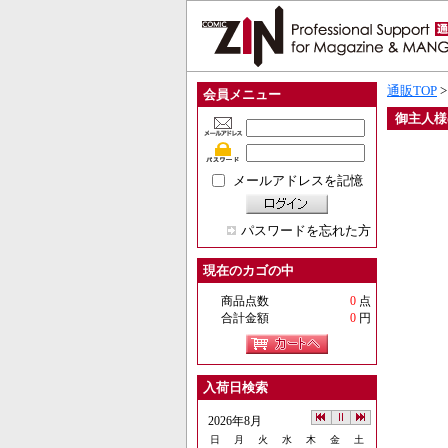
通販TOP
会員メニュー
御主人様
メールアドレスを記憶
パスワードを忘れた方
現在のカゴの中
商品点数
0
点
合計金額
0
円
入荷日検索
2026年8月
日
月
火
水
木
金
土