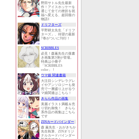
野田サトル先生最新
作！アイスホッケーを
通じて全ての挫折を祝
福へ変える、超回復の
物語1
ドリフターズ
平野耕太先生「ドリフ
ターズ」、待望の最新
7巻がついに刊行！
SCRIBBLES
必見！森薫先生の落書
き画集第3弾が登場。
特典は小冊子
「SCRIBBLES
color」！
ウマ娘 関連書籍
大注目シンデレラグレ
イやアンソロジーも発
売で一層盛り上がるウ
マ娘関連はこちら！
きらら作品の画集
美麗イラスト満載＆売
り切れ御免！ きらら
系作品の画集はこちら
です
ZINカードバインダー
森 薫先生・おがきちか
先生執筆、ZINオリジ
ナルカードバインダー