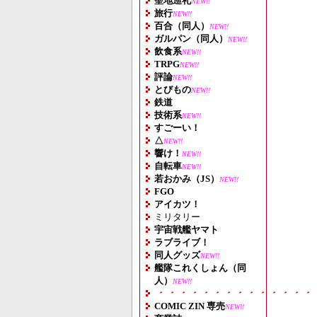
聖地巡礼
NEW!!
旅行
NEW!!
百合（同人）
NEW!!
ガルパン（同人）
NEW!!
飲食系
NEW!!
TRPG
NEW!!
評論
NEW!!
とびもの
NEW!!
鉄道
技術系
NEW!!
すごーい！
△
NEW!!
響け！
NEW!!
自転車
NEW!!
若おかみ（JS）
NEW!!
FGO
アイカツ！
ミリタリー
宇宙戦艦ヤマト
ラブライブ！
同人グッズ
NEW!!
艦隊これくしょん（同
人）
NEW!!
・・・・・・・・・・・・・・
COMIC ZIN 専売
NEW!!