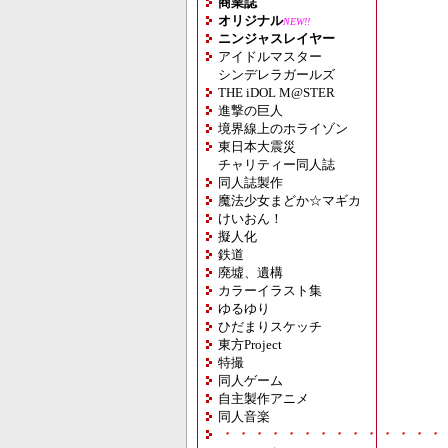
商業誌
オリジナル
NEW!!
ニンジャスレイヤー
アイドルマスター
シンデレラガールズ
THE iDOL M@STER
進撃の巨人
境界線上のホライゾン
東日本大震災
チャリティー同人誌
同人誌製作
魔法少女まどか☆マギカ
けいおん！
擬人化
鉄道
廃墟、遺構
カラーイラスト集
ゆるゆり
ひだまりスケッチ
東方Project
特撮
同人ゲーム
自主製作アニメ
同人音楽
・・・・・・・・・・・・・・