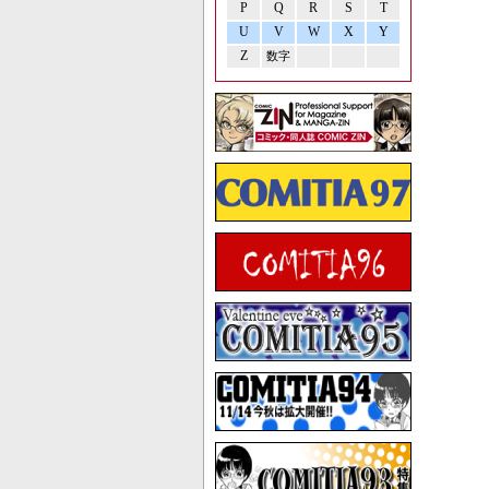
P
Q
R
S
T
U
V
W
X
Y
Z
数字