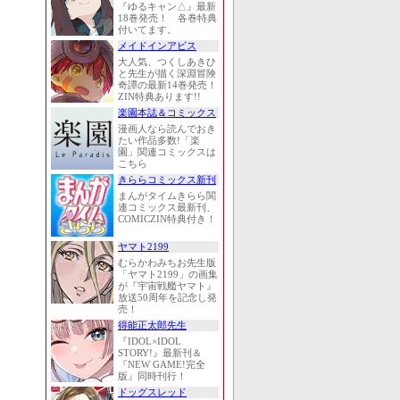
『ゆるキャン△』最新
18巻発売！ 各巻特典
付いてます。
メイドインアビス
大人気、つくしあきひ
と先生が描く深淵冒険
奇譚の最新14巻発売！
ZIN特典あります!!
楽園本誌＆コミックス
漫画人なら読んでおき
たい作品多数!「楽
園」関連コミックスは
こちら
きららコミックス新刊
まんがタイムきらら関
連コミックス最新刊、
COMICZIN特典付き！
ヤマト2199
むらかわみちお先生版
「ヤマト2199」の画集
が『宇宙戦艦ヤマト』
放送50周年を記念し発
売！
得能正太郎先生
『IDOL×IDOL
STORY!』最新刊＆
『NEW GAME!完全
版』同時刊行！
ドッグスレッド