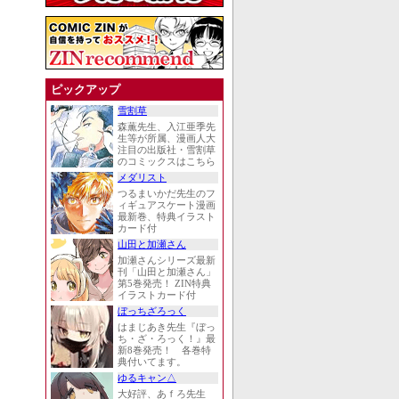
ピックアップ
雪割草
森薫先生、入江亜季先
生等が所属、漫画人大
注目の出版社・雪割草
のコミックスはこちら
メダリスト
つるまいかだ先生のフ
ィギュアスケート漫画
最新巻、特典イラスト
カード付
山田と加瀬さん
加瀬さんシリーズ最新
刊「山田と加瀬さん」
第5巻発売！ ZIN特典
イラストカード付
ぼっちざろっく
はまじあき先生『ぼっ
ち・ざ・ろっく！』最
新8巻発売！ 各巻特
典付いてます。
ゆるキャン△
大好評、あｆろ先生