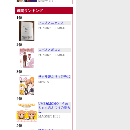
販売中です！
週間ランキング
1位
ネコ太とニャン太
FUNUKE LABLE
2位
ロボ太とポコ太
FUNUKE LABLE
3位
サクラ姫ネリマ証券12
SIESTA
4位
UME&MOMO うめ
ともものふつうの暮ら
し
MAGNET HILL
5位