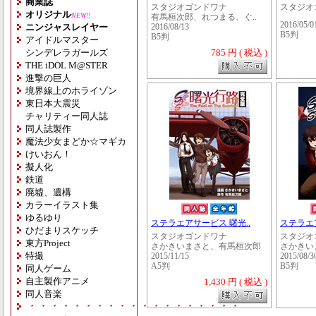
商業誌
スタジオゴンドワナ
スタジオ
オリジナル
NEW!!
有馬桓次郎、れつまる、ぐ..
2016/05/0
ニンジャスレイヤー
2016/08/13
B5判
B5判
アイドルマスター
シンデレラガールズ
785 円 ( 税込 )
THE iDOL M@STER
進撃の巨人
境界線上のホライゾン
東日本大震災
チャリティー同人誌
同人誌製作
魔法少女まどか☆マギカ
けいおん！
擬人化
鉄道
廃墟、遺構
カラーイラスト集
ゆるゆり
ステラエアサービス 曙光..
ステラエア
ひだまりスケッチ
スタジオゴンドワナ
スタジオ
東方Project
さかきいまさと、有馬桓次郎
さかきい
特撮
2015/11/15
2015/08/3
A5判
B5判
同人ゲーム
自主製作アニメ
1,430 円 ( 税込 )
同人音楽
・・・・・・・・・・・・・・・・・・・