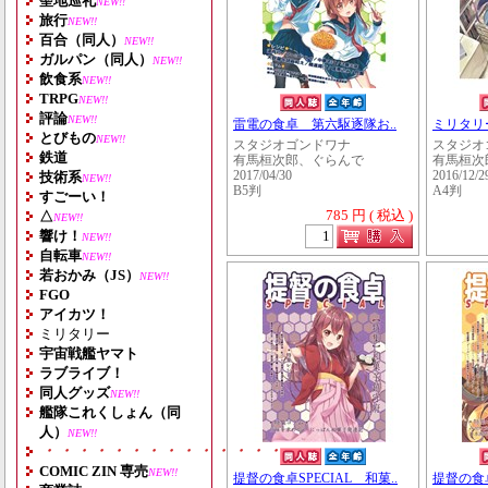
聖地巡礼
NEW!!
旅行
NEW!!
百合（同人）
NEW!!
ガルパン（同人）
NEW!!
飲食系
NEW!!
TRPG
NEW!!
評論
NEW!!
雷電の食卓 第六駆逐隊お..
ミリタリ
とびもの
NEW!!
スタジオゴンドワナ
スタジオ
鉄道
有馬桓次郎、ぐらんで
有馬桓次
技術系
2017/04/30
2016/12/2
NEW!!
B5判
A4判
すごーい！
785 円 ( 税込 )
△
NEW!!
響け！
NEW!!
自転車
NEW!!
若おかみ（JS）
NEW!!
FGO
アイカツ！
ミリタリー
宇宙戦艦ヤマト
ラブライブ！
同人グッズ
NEW!!
艦隊これくしょん（同
人）
NEW!!
・・・・・・・・・・・・・・・・・・・
COMIC ZIN 専売
NEW!!
提督の食卓SPECIAL 和菓..
提督の食卓