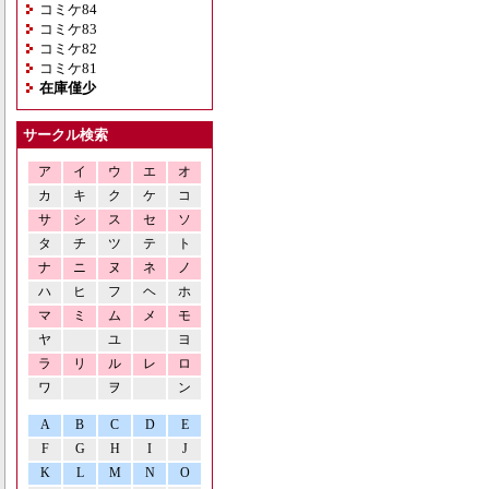
コミケ84
コミケ83
コミケ82
コミケ81
在庫僅少
サークル検索
ア
イ
ウ
エ
オ
カ
キ
ク
ケ
コ
サ
シ
ス
セ
ソ
タ
チ
ツ
テ
ト
ナ
ニ
ヌ
ネ
ノ
ハ
ヒ
フ
ヘ
ホ
マ
ミ
ム
メ
モ
ヤ
ユ
ヨ
ラ
リ
ル
レ
ロ
ワ
ヲ
ン
A
B
C
D
E
F
G
H
I
J
K
L
M
N
O