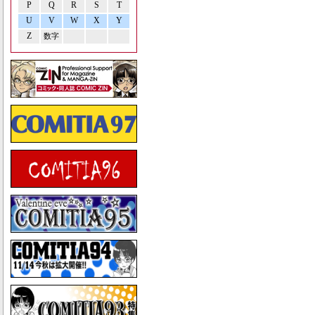
P
Q
R
S
T
U
V
W
X
Y
Z
数字