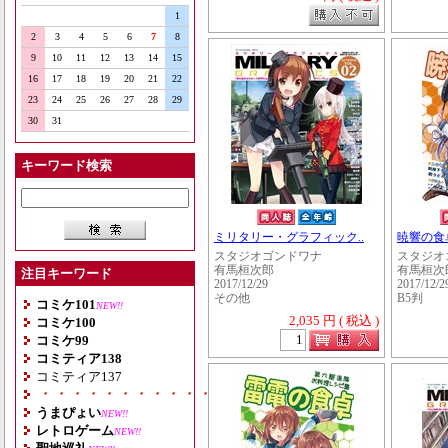
1
2
3
4
5
6
7
8
9
10
11
12
13
14
15
16
17
18
19
20
21
22
23
24
25
26
27
28
29
30
31
キーワード検索
ミリタリー・グラフィック..
暁響の食
スタジオゴンドワナ
スタジオ
有馬桓次郎
有馬桓次
注目キーワード
2017/12/29
2017/12/2
その他
B5判
コミケ101
NEW!!
2,035 円 ( 税込 )
コミケ100
コミケ99
コミティア138
コミティア137
・・・・・・・・・・・・・・・・・・・
うまぴょい
NEW!!
レトロゲーム
NEW!!