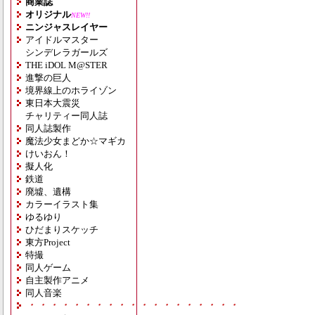
商業誌
オリジナル
NEW!!
ニンジャスレイヤー
アイドルマスター
シンデレラガールズ
THE iDOL M@STER
進撃の巨人
境界線上のホライゾン
東日本大震災
チャリティー同人誌
同人誌製作
魔法少女まどか☆マギカ
けいおん！
擬人化
鉄道
廃墟、遺構
カラーイラスト集
ゆるゆり
ひだまりスケッチ
東方Project
特撮
同人ゲーム
自主製作アニメ
同人音楽
・・・・・・・・・・・・・・・・・・・