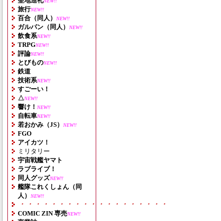
聖地巡礼
NEW!!
旅行
NEW!!
百合（同人）
NEW!!
ガルパン（同人）
NEW!!
飲食系
NEW!!
TRPG
NEW!!
評論
NEW!!
とびもの
NEW!!
鉄道
技術系
NEW!!
すごーい！
△
NEW!!
響け！
NEW!!
自転車
NEW!!
若おかみ（JS）
NEW!!
FGO
アイカツ！
ミリタリー
宇宙戦艦ヤマト
ラブライブ！
同人グッズ
NEW!!
艦隊これくしょん（同
人）
NEW!!
・・・・・・・・・・・・・・・・・・・
COMIC ZIN 専売
NEW!!