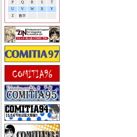
P
Q
R
S
T
U
V
W
X
Y
Z
数字