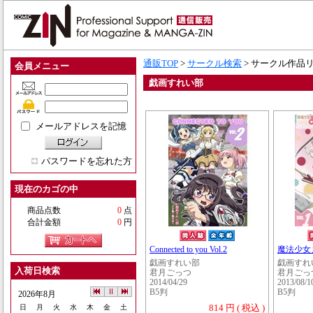
通販TOP
>
サークル検索
> サークル作品
会員メニュー
戯画すれい部
メールアドレスを記憶
パスワードを忘れた方
現在のカゴの中
商品点数
0
点
合計金額
0
円
Connected to you Vol.2
魔法少女ま
戯画すれい部
戯画すれ
入荷日検索
君月ごっつ
君月ごっ
2014/04/29
2013/08/1
B5判
B5判
2026年8月
814 円 ( 税込 )
日
月
火
水
木
金
土