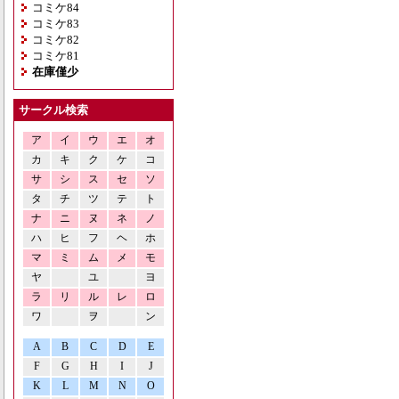
コミケ84
コミケ83
コミケ82
コミケ81
在庫僅少
サークル検索
ア
イ
ウ
エ
オ
カ
キ
ク
ケ
コ
サ
シ
ス
セ
ソ
タ
チ
ツ
テ
ト
ナ
ニ
ヌ
ネ
ノ
ハ
ヒ
フ
ヘ
ホ
マ
ミ
ム
メ
モ
ヤ
ユ
ヨ
ラ
リ
ル
レ
ロ
ワ
ヲ
ン
A
B
C
D
E
F
G
H
I
J
K
L
M
N
O