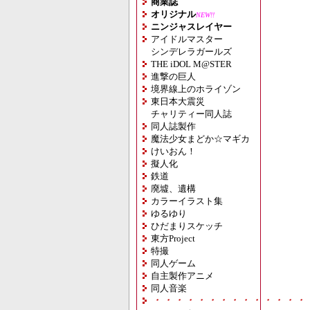
商業誌
オリジナル
NEW!!
ニンジャスレイヤー
アイドルマスター
シンデレラガールズ
THE iDOL M@STER
進撃の巨人
境界線上のホライゾン
東日本大震災
チャリティー同人誌
同人誌製作
魔法少女まどか☆マギカ
けいおん！
擬人化
鉄道
廃墟、遺構
カラーイラスト集
ゆるゆり
ひだまりスケッチ
東方Project
特撮
同人ゲーム
自主製作アニメ
同人音楽
・・・・・・・・・・・・・・