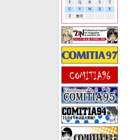
P
Q
R
S
T
U
V
W
X
Y
Z
数字