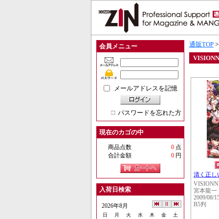
通販TOP
会員メニュー
VISION
メールアドレスを記憶
パスワードを忘れた方
現在のカゴの中
商品点数
0
点
合計金額
0
円
清く正し
VISIONN
入荷日検索
宮本龍一
2009/08/1
B5判
2026年8月
日
月
火
水
木
金
土