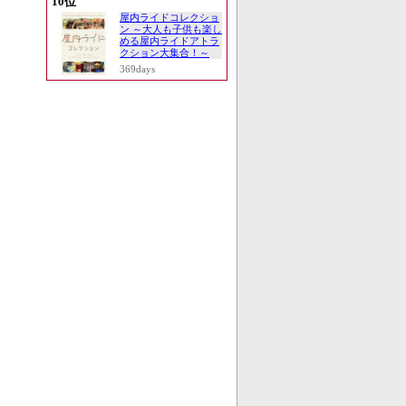
10位
屋内ライドコレクショ
ン ～大人も子供も楽し
める屋内ライドアトラ
クション大集合！～
369days