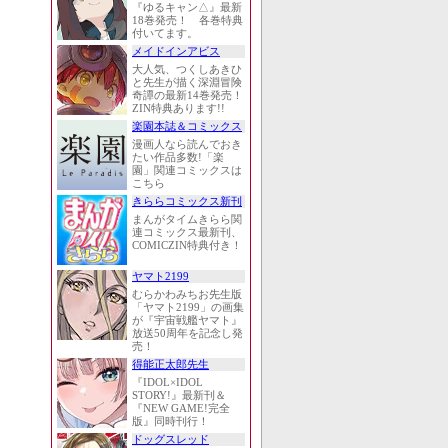
『ゆるキャン△』最新
18巻発売！ 各巻特典
付いてます。
メイドインアビス
大人気、つくしあきひ
と先生が描く深淵冒険
奇譚の最新14巻発売！
ZIN特典あります!!
楽園本誌＆コミックス
漫画人なら読んでおき
たい作品多数!「楽
園」関連コミックスは
こちら
きららコミックス新刊
まんがタイムきらら関
連コミックス最新刊、
COMICZIN特典付き！
ヤマト2199
むらかわみちお先生版
「ヤマト2199」の画集
が『宇宙戦艦ヤマト』
放送50周年を記念し発
売！
得能正太郎先生
『IDOL×IDOL
STORY!』最新刊＆
『NEW GAME!完全
版』同時刊行！
ドッグスレッド