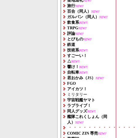
聖地巡礼
NEW!!
旅行
NEW!!
百合（同人）
NEW!!
ガルパン（同人）
NEW!!
飲食系
NEW!!
TRPG
NEW!!
評論
NEW!!
とびもの
NEW!!
鉄道
技術系
NEW!!
すごーい！
△
NEW!!
響け！
NEW!!
自転車
NEW!!
若おかみ（JS）
NEW!!
FGO
アイカツ！
ミリタリー
宇宙戦艦ヤマト
ラブライブ！
同人グッズ
NEW!!
艦隊これくしょん（同
人）
NEW!!
・・・・・・・・・・・・・・
COMIC ZIN 専売
NEW!!