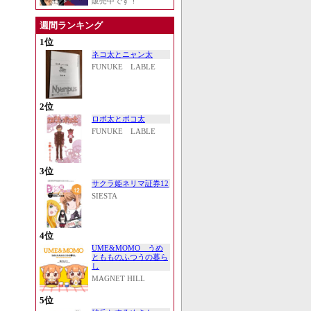
販売中です！
週間ランキング
1位
ネコ太とニャン太
FUNUKE LABLE
2位
ロボ太とポコ太
FUNUKE LABLE
3位
サクラ姫ネリマ証券12
SIESTA
4位
UME&MOMO うめ
ともものふつうの暮ら
し
MAGNET HILL
5位