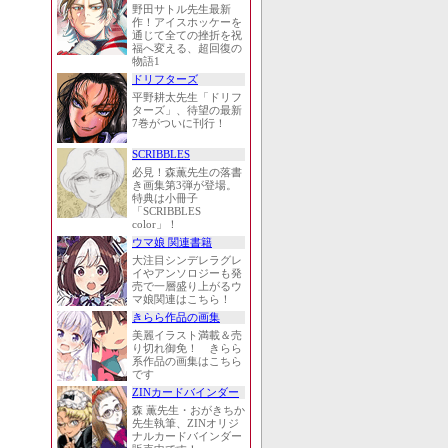
野田サトル先生最新
作！アイスホッケーを
通じて全ての挫折を祝
福へ変える、超回復の
物語1
ドリフターズ
平野耕太先生「ドリフ
ターズ」、待望の最新
7巻がついに刊行！
SCRIBBLES
必見！森薫先生の落書
き画集第3弾が登場。
特典は小冊子
「SCRIBBLES
color」！
ウマ娘 関連書籍
大注目シンデレラグレ
イやアンソロジーも発
売で一層盛り上がるウ
マ娘関連はこちら！
きらら作品の画集
美麗イラスト満載＆売
り切れ御免！ きらら
系作品の画集はこちら
です
ZINカードバインダー
森 薫先生・おがきちか
先生執筆、ZINオリジ
ナルカードバインダー