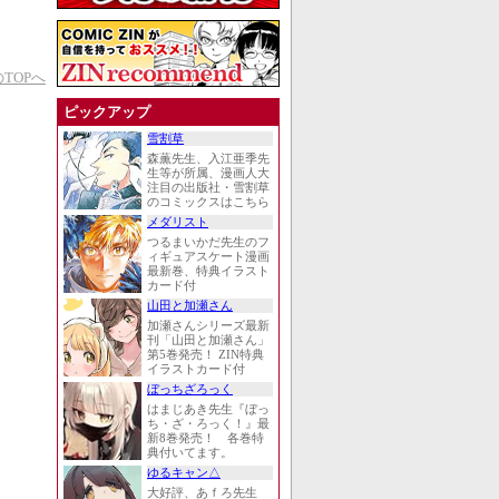
TOPへ
ピックアップ
雪割草
森薫先生、入江亜季先
生等が所属、漫画人大
注目の出版社・雪割草
のコミックスはこちら
メダリスト
つるまいかだ先生のフ
ィギュアスケート漫画
最新巻、特典イラスト
カード付
山田と加瀬さん
加瀬さんシリーズ最新
刊「山田と加瀬さん」
第5巻発売！ ZIN特典
イラストカード付
ぼっちざろっく
はまじあき先生『ぼっ
ち・ざ・ろっく！』最
新8巻発売！ 各巻特
典付いてます。
ゆるキャン△
大好評、あｆろ先生