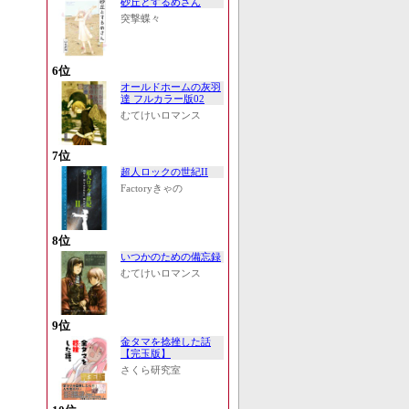
砂丘とするめさん
突撃蝶々
6位
オールドホームの灰羽
達 フルカラー版02
むてけいロマンス
7位
超人ロックの世紀II
Factoryきゃの
8位
いつかのための備忘録
むてけいロマンス
9位
金タマを捻挫した話
【完玉版】
さくら研究室