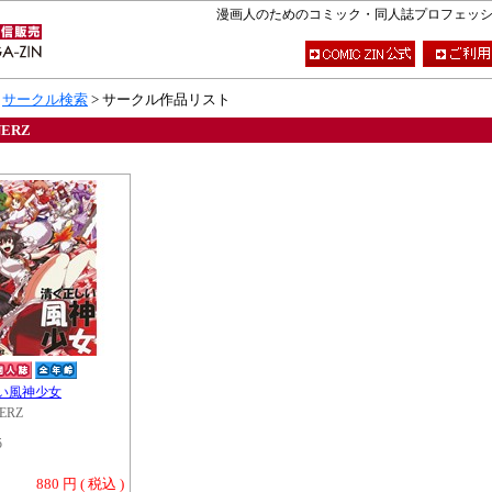
漫画人のためのコミック・同人誌プロフェッショナ
>
サークル検索
> サークル作品リスト
NERZ
い風神少女
ERZ
5
880 円 ( 税込 )