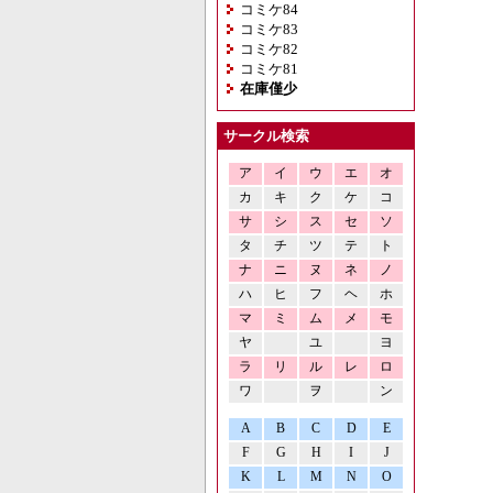
コミケ84
コミケ83
コミケ82
コミケ81
在庫僅少
サークル検索
ア
イ
ウ
エ
オ
カ
キ
ク
ケ
コ
サ
シ
ス
セ
ソ
タ
チ
ツ
テ
ト
ナ
ニ
ヌ
ネ
ノ
ハ
ヒ
フ
ヘ
ホ
マ
ミ
ム
メ
モ
ヤ
ユ
ヨ
ラ
リ
ル
レ
ロ
ワ
ヲ
ン
A
B
C
D
E
F
G
H
I
J
K
L
M
N
O