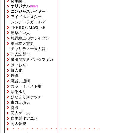
商業誌
オリジナル
NEW!!
ニンジャスレイヤー
アイドルマスター
シンデレラガールズ
THE iDOL M@STER
進撃の巨人
境界線上のホライゾン
東日本大震災
チャリティー同人誌
同人誌製作
魔法少女まどか☆マギカ
けいおん！
擬人化
鉄道
廃墟、遺構
カラーイラスト集
ゆるゆり
ひだまりスケッチ
東方Project
特撮
同人ゲーム
自主製作アニメ
同人音楽
・・・・・・・・・・・・・・・・・・・