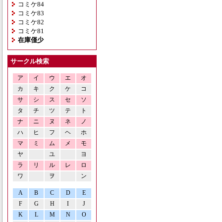
コミケ84
コミケ83
コミケ82
コミケ81
在庫僅少
サークル検索
ア
イ
ウ
エ
オ
カ
キ
ク
ケ
コ
サ
シ
ス
セ
ソ
タ
チ
ツ
テ
ト
ナ
ニ
ヌ
ネ
ノ
ハ
ヒ
フ
ヘ
ホ
マ
ミ
ム
メ
モ
ヤ
ユ
ヨ
ラ
リ
ル
レ
ロ
ワ
ヲ
ン
A
B
C
D
E
F
G
H
I
J
K
L
M
N
O