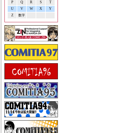
P
Q
R
S
T
U
V
W
X
Y
Z
数字