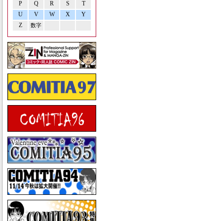
P
Q
R
S
T
U
V
W
X
Y
Z
数字