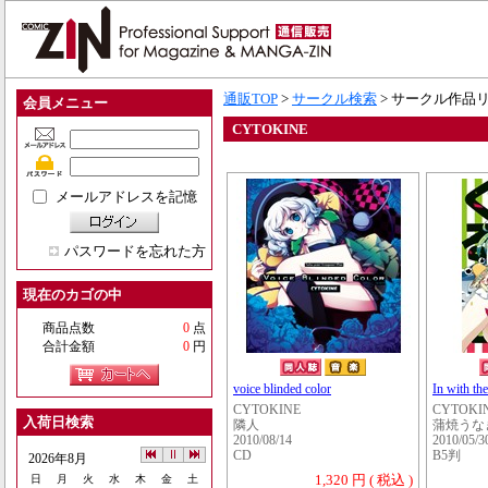
通販TOP
>
サークル検索
> サークル作品
会員メニュー
CYTOKINE
メールアドレスを記憶
パスワードを忘れた方
現在のカゴの中
商品点数
0
点
合計金額
0
円
voice blinded color
In with t
CYTOKINE
CYTOKI
入荷日検索
隣人
蒲焼うな
2010/08/14
2010/05/3
CD
B5判
2026年8月
1,320 円 ( 税込 )
日
月
火
水
木
金
土