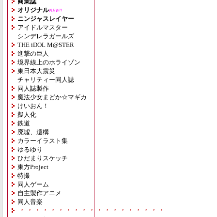
商業誌
オリジナル
NEW!!
ニンジャスレイヤー
アイドルマスター
シンデレラガールズ
THE iDOL M@STER
進撃の巨人
境界線上のホライゾン
東日本大震災
チャリティー同人誌
同人誌製作
魔法少女まどか☆マギカ
けいおん！
擬人化
鉄道
廃墟、遺構
カラーイラスト集
ゆるゆり
ひだまりスケッチ
東方Project
特撮
同人ゲーム
自主製作アニメ
同人音楽
・・・・・・・・・・・・・・・・・・・