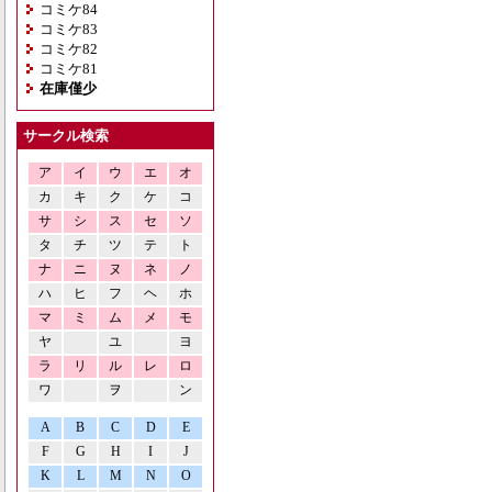
コミケ84
コミケ83
コミケ82
コミケ81
在庫僅少
サークル検索
ア
イ
ウ
エ
オ
カ
キ
ク
ケ
コ
サ
シ
ス
セ
ソ
タ
チ
ツ
テ
ト
ナ
ニ
ヌ
ネ
ノ
ハ
ヒ
フ
ヘ
ホ
マ
ミ
ム
メ
モ
ヤ
ユ
ヨ
ラ
リ
ル
レ
ロ
ワ
ヲ
ン
A
B
C
D
E
F
G
H
I
J
K
L
M
N
O