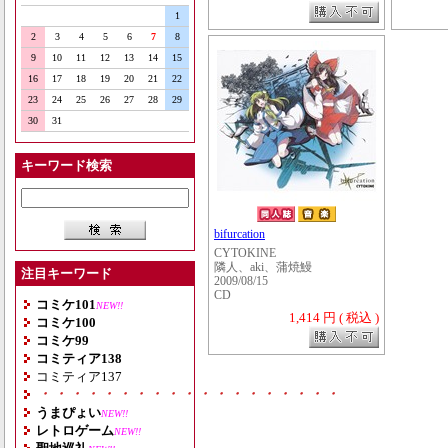
1
2
3
4
5
6
7
8
9
10
11
12
13
14
15
16
17
18
19
20
21
22
23
24
25
26
27
28
29
30
31
キーワード検索
bifurcation
CYTOKINE
隣人、aki、蒲焼鰻
注目キーワード
2009/08/15
CD
コミケ101
NEW!!
1,414 円 ( 税込 )
コミケ100
コミケ99
コミティア138
コミティア137
・・・・・・・・・・・・・・・・・・・
うまぴょい
NEW!!
レトロゲーム
NEW!!