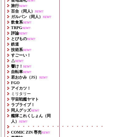
聖地巡礼
NEW!!
旅行
NEW!!
百合（同人）
NEW!!
ガルパン（同人）
NEW!!
飲食系
NEW!!
TRPG
NEW!!
評論
NEW!!
とびもの
NEW!!
鉄道
技術系
NEW!!
すごーい！
△
NEW!!
響け！
NEW!!
自転車
NEW!!
若おかみ（JS）
NEW!!
FGO
アイカツ！
ミリタリー
宇宙戦艦ヤマト
ラブライブ！
同人グッズ
NEW!!
艦隊これくしょん（同
人）
NEW!!
・・・・・・・・・・・・・・・・・・・
COMIC ZIN 専売
NEW!!