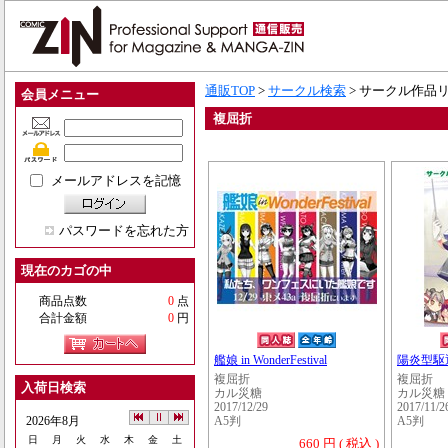
通販TOP
>
サークル検索
> サークル作品
会員メニュー
複屈折
メールアドレスを記憶
パスワードを忘れた方
現在のカゴの中
商品点数
0
点
合計金額
0
円
艦娘 in WonderFestival
陽炎型駆
複屈折
複屈折
入荷日検索
カル災糖
カル災糖
2017/12/29
2017/11/2
2026年8月
A5判
A5判
日
月
火
水
木
金
土
660 円 ( 税込 )