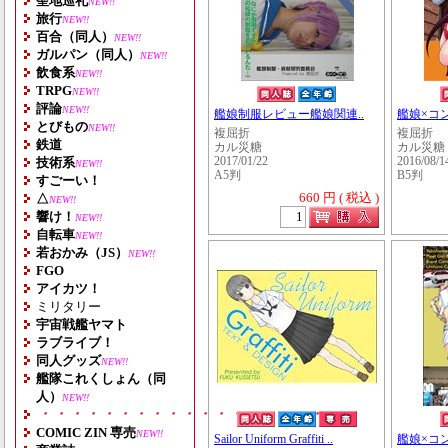
聖地巡礼
NEW!!
旅行
NEW!!
百合（同人）
NEW!!
ガルパン（同人）
NEW!!
飲食系
NEW!!
TRPG
NEW!!
評論
NEW!!
艦娘制服レビュー艦娘関連..
艦娘×コ
とびもの
NEW!!
複屈折
複屈折
鉄道
カル災糖
カル災糖
技術系
2017/01/22
2016/08/1
NEW!!
A5判
B5判
すごーい！
660 円 ( 税込 )
△
NEW!!
響け！
NEW!!
自転車
NEW!!
若おかみ（JS）
NEW!!
FGO
アイカツ！
ミリタリー
宇宙戦艦ヤマト
ラブライブ！
同人グッズ
NEW!!
艦隊これくしょん（同
人）
NEW!!
・・・・・・・・・・・・・・・・・・・
COMIC ZIN 専売
NEW!!
Sailor Uniform Graffiti ..
艦娘×コ