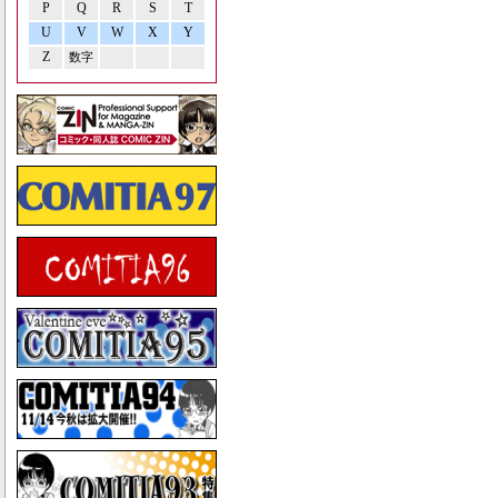
P
Q
R
S
T
U
V
W
X
Y
Z
数字