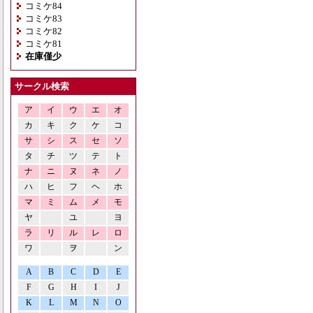
コミケ84
コミケ83
コミケ82
コミケ81
在庫僅少
サークル検索
ア
イ
ウ
エ
オ
カ
キ
ク
ケ
コ
サ
シ
ス
セ
ソ
タ
チ
ツ
テ
ト
ナ
ニ
ヌ
ネ
ノ
ハ
ヒ
フ
ヘ
ホ
マ
ミ
ム
メ
モ
ヤ
ユ
ヨ
ラ
リ
ル
レ
ロ
ワ
ヲ
ン
A
B
C
D
E
F
G
H
I
J
K
L
M
N
O