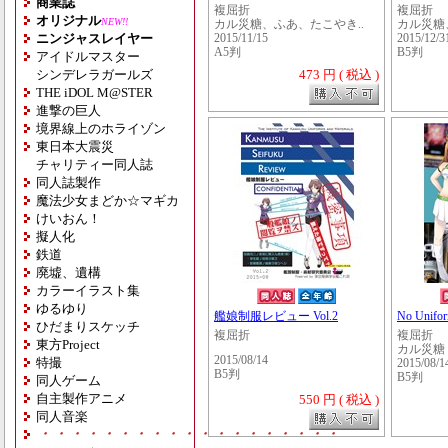
商業誌
複屈折
複屈折
オリジナル
NEW!!
カル災糖、ふあ、たこやき..
カル災糖
ニンジャスレイヤー
2015/11/15
2015/12/3
A5判
B5判
アイドルマスター
シンデレラガールズ
473 円 ( 税込 )
THE iDOL M@STER
進撃の巨人
境界線上のホライゾン
東日本大震災
チャリティー同人誌
同人誌製作
魔法少女まどか☆マギカ
けいおん！
擬人化
鉄道
廃墟、遺構
カラーイラスト集
ゆるゆり
艦娘制服レビュー Vol.2
No Unifo
ひだまりスケッチ
複屈折
複屈折
東方Project
カル災糖
2015/08/14
特撮
2015/08/1
B5判
B5判
同人ゲーム
自主製作アニメ
550 円 ( 税込 )
同人音楽
・・・・・・・・・・・・・・・・・・・