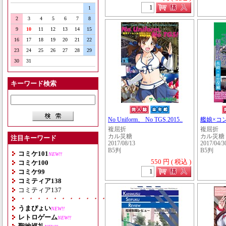
1
2
3
4
5
6
7
8
9
10
11
12
13
14
15
16
17
18
19
20
21
22
23
24
25
26
27
28
29
30
31
キーワード検索
No Uniform、 No TGS.2015..
艦娘×コ
複屈折
複屈折
カル災糖
カル災糖
注目キーワード
2017/08/13
2017/04/3
B5判
B5判
コミケ101
NEW!!
550 円 ( 税込 )
コミケ100
コミケ99
コミティア138
コミティア137
・・・・・・・・・・・・・・・・・・・
うまぴょい
NEW!!
レトロゲーム
NEW!!