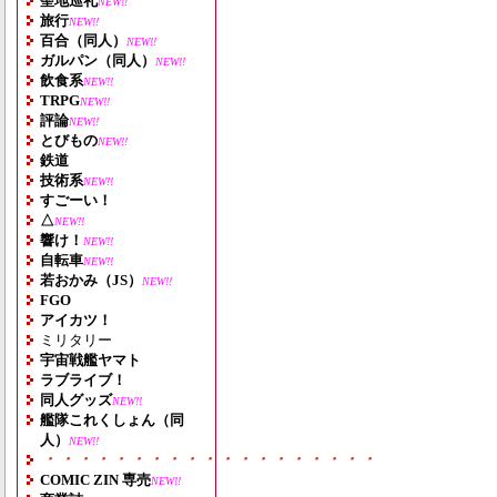
聖地巡礼
NEW!!
旅行
NEW!!
百合（同人）
NEW!!
ガルパン（同人）
NEW!!
飲食系
NEW!!
TRPG
NEW!!
評論
NEW!!
とびもの
NEW!!
鉄道
技術系
NEW!!
すごーい！
△
NEW!!
響け！
NEW!!
自転車
NEW!!
若おかみ（JS）
NEW!!
FGO
アイカツ！
ミリタリー
宇宙戦艦ヤマト
ラブライブ！
同人グッズ
NEW!!
艦隊これくしょん（同
人）
NEW!!
・・・・・・・・・・・・・・・・・・・
COMIC ZIN 専売
NEW!!