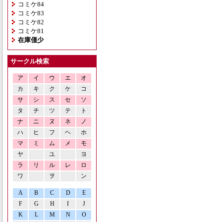
コミケ84
コミケ83
コミケ82
コミケ81
在庫僅少
サークル検索
ア
イ
ウ
エ
オ
カ
キ
ク
ケ
コ
サ
シ
ス
セ
ソ
タ
チ
ツ
テ
ト
ナ
ニ
ヌ
ネ
ノ
ハ
ヒ
フ
ヘ
ホ
マ
ミ
ム
メ
モ
ヤ
ユ
ヨ
ラ
リ
ル
レ
ロ
ワ
ヲ
ン
A
B
C
D
E
F
G
H
I
J
K
L
M
N
O