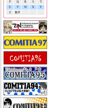
P
Q
R
S
T
U
V
W
X
Y
Z
数字