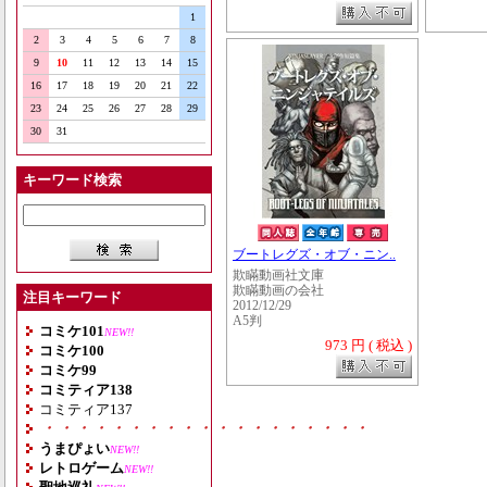
1
2
3
4
5
6
7
8
9
10
11
12
13
14
15
16
17
18
19
20
21
22
23
24
25
26
27
28
29
30
31
キーワード検索
ブートレグズ・オブ・ニン..
欺瞞動画社文庫
欺瞞動画の会社
注目キーワード
2012/12/29
A5判
コミケ101
NEW!!
973 円 ( 税込 )
コミケ100
コミケ99
コミティア138
コミティア137
・・・・・・・・・・・・・・・・・・・
うまぴょい
NEW!!
レトロゲーム
NEW!!