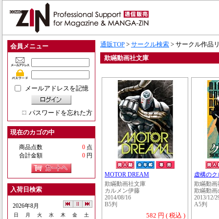
通販TOP
>
サークル検索
> サークル作品
会員メニュー
欺瞞動画社文庫
メールアドレスを記憶
パスワードを忘れた方
現在のカゴの中
商品点数
0
点
合計金額
0
円
MOTOR DREAM
虚構のク
欺瞞動画社文庫
欺瞞動画
入荷日検索
カルメン伊藤
欺瞞動画
2014/08/16
2013/12/2
B5判
A5判
2026年8月
582 円 ( 税込 )
日
月
火
水
木
金
土