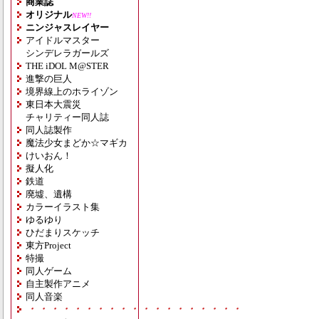
商業誌
オリジナル
NEW!!
ニンジャスレイヤー
アイドルマスター
シンデレラガールズ
THE iDOL M@STER
進撃の巨人
境界線上のホライゾン
東日本大震災
チャリティー同人誌
同人誌製作
魔法少女まどか☆マギカ
けいおん！
擬人化
鉄道
廃墟、遺構
カラーイラスト集
ゆるゆり
ひだまりスケッチ
東方Project
特撮
同人ゲーム
自主製作アニメ
同人音楽
・・・・・・・・・・・・・・・・・・・