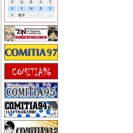
P
Q
R
S
T
U
V
W
X
Y
Z
数字