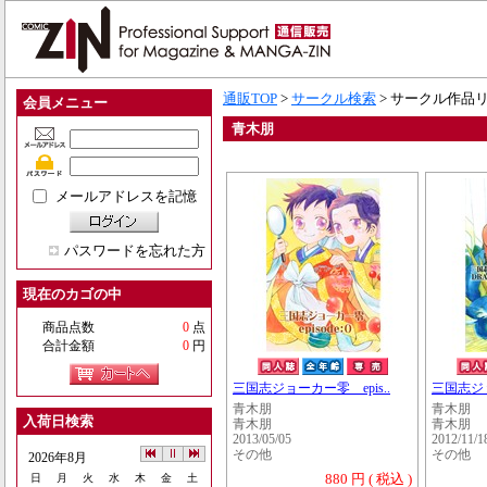
通販TOP
>
サークル検索
> サークル作品
会員メニュー
青木朋
メールアドレスを記憶
パスワードを忘れた方
現在のカゴの中
商品点数
0
点
合計金額
0
円
三国志ジョーカー零 epis..
三国志ジョ
青木朋
青木朋
入荷日検索
青木朋
青木朋
2013/05/05
2012/11/1
その他
その他
2026年8月
880 円 ( 税込 )
日
月
火
水
木
金
土