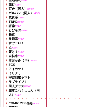
聖地巡礼
NEW!!
旅行
NEW!!
百合（同人）
NEW!!
ガルパン（同人）
NEW!!
飲食系
NEW!!
TRPG
NEW!!
評論
NEW!!
とびもの
NEW!!
鉄道
技術系
NEW!!
すごーい！
△
NEW!!
響け！
NEW!!
自転車
NEW!!
若おかみ（JS）
NEW!!
FGO
アイカツ！
ミリタリー
宇宙戦艦ヤマト
ラブライブ！
同人グッズ
NEW!!
艦隊これくしょん（同
人）
NEW!!
・・・・・・・・・・・・・・・・・・・
COMIC ZIN 専売
NEW!!