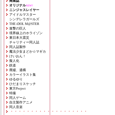
商業誌
オリジナル
NEW!!
ニンジャスレイヤー
アイドルマスター
シンデレラガールズ
THE iDOL M@STER
進撃の巨人
境界線上のホライゾン
東日本大震災
チャリティー同人誌
同人誌製作
魔法少女まどか☆マギカ
けいおん！
擬人化
鉄道
廃墟、遺構
カラーイラスト集
ゆるゆり
ひだまりスケッチ
東方Project
特撮
同人ゲーム
自主製作アニメ
同人音楽
・・・・・・・・・・・・・・・・・・・