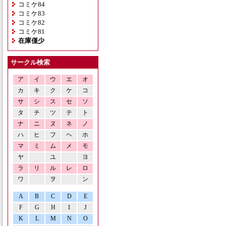
コミケ84
コミケ83
コミケ82
コミケ81
在庫僅少
サークル検索
ア
イ
ウ
エ
オ
カ
キ
ク
ケ
コ
サ
シ
ス
セ
ソ
タ
チ
ツ
テ
ト
ナ
ニ
ヌ
ネ
ノ
ハ
ヒ
フ
ヘ
ホ
マ
ミ
ム
メ
モ
ヤ
ユ
ヨ
ラ
リ
ル
レ
ロ
ワ
ヲ
ン
A
B
C
D
E
F
G
H
I
J
K
L
M
N
O